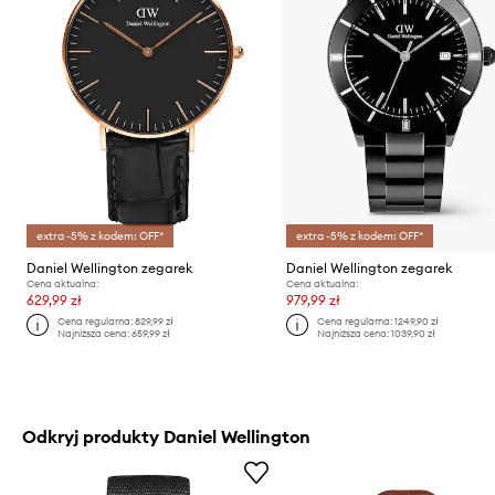
extra -5% z kodem: OFF*
extra -5% z kodem: OFF*
Daniel Wellington zegarek
Daniel Wellington zegarek
Cena aktualna:
Cena aktualna:
629,99 zł
979,99 zł
Cena regularna:
829,99 zł
Cena regularna:
1249,90 zł
Najniższa cena:
659,99 zł
Najniższa cena:
1039,90 zł
Odkryj produkty Daniel Wellington