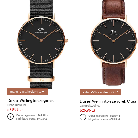
extra -5% z kodem: OFF*
extra -5% z kodem: OFF*
Daniel Wellington zegarek
Cena aktualna:
Cena aktualna:
569,99 zł
629,99 zł
Cena regularna:
749,99 zł
Cena regularna:
829,99 zł
Najniższa cena:
599,99 zł
Najniższa cena:
659,99 zł