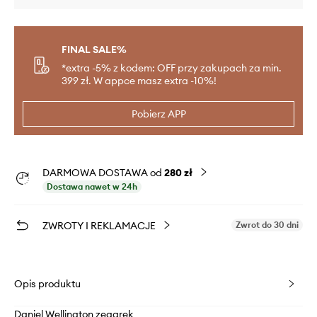
FINAL SALE%
*extra -5% z kodem: OFF przy zakupach za min.
399 zł. W appce masz extra -10%!
Pobierz APP
DARMOWA DOSTAWA od
280 zł
Dostawa nawet w 24h
ZWROTY I REKLAMACJE
Zwrot do 30 dni
Opis produktu
Daniel Wellington zegarek