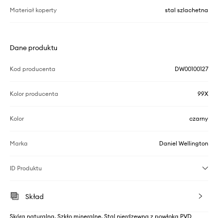
Materiał koperty
stal szlachetna
Dane produktu
Kod producenta
DW00100127
Kolor producenta
99X
Kolor
czarny
Marka
Daniel Wellington
ID Produktu
Skład
Skóra naturalna, Szkło mineralne, Stal nierdzewna z powłoką PVD