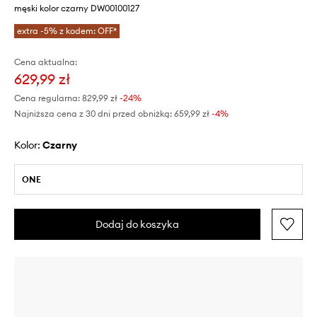
męski kolor czarny DW00100127
extra -5% z kodem: OFF*
Cena aktualna:
629,99 zł
Cena regularna:
829,99 zł
-24%
Najniższa cena z 30 dni przed obniżką:
659,99 zł
 -4%
Kolor:
czarny
ONE
Dodaj do koszyka