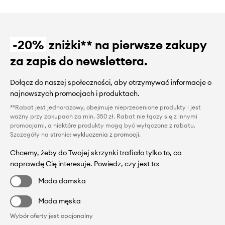
-20%
zniżki** na pierwsze zakupy
za zapis do newslettera.
Dołącz do naszej społeczności, aby otrzymywać informacje o
najnowszych promocjach i produktach.
**Rabat jest jednorazowy, obejmuje nieprzecenione produkty i jest
ważny przy zakupach za min. 350 zł. Rabat nie łączy się z innymi
promocjami, a niektóre produkty mogą być wyłączone z rabatu.
Szczegóły na stronie:
wykluczenia z promocji
.
Chcemy, żeby do Twojej skrzynki trafiało tylko to, co
naprawdę Cię interesuje. Powiedz, czy jest to:
Moda damska
Moda męska
Wybór oferty jest opcjonalny