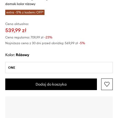
damski kolor różowy
extra -5% z kodem: OFF*
Cena aktualna:
539,99 zł
Cena regularna:
709,99 zł
-23%
Najniższa cena z 30 dni przed obniżką:
569,99 zł
 -5%
Kolor:
różowy
ONE
Dodaj do koszyka