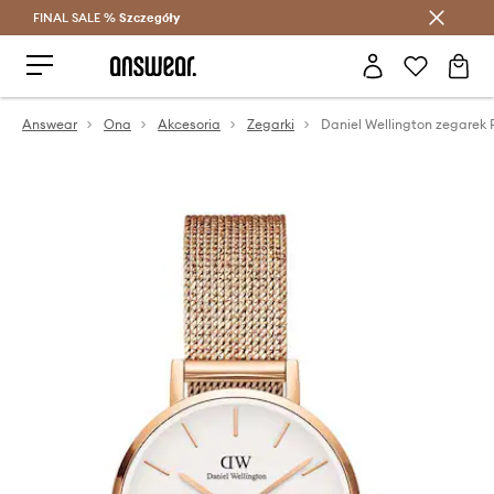
FINAL SALE %
Szczegóły
Oszczędzaj z Answear Club >
Answear
Ona
Akcesoria
Zegarki