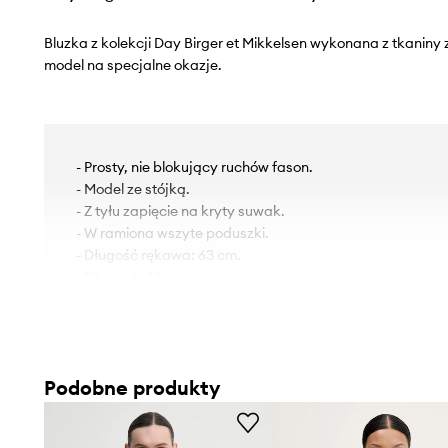
Bluzka z kolekcji Day Birger et Mikkelsen wykonana z tkaniny
model na specjalne okazje.
- Prosty, nie blokujący ruchów fason.
- Model ze stójką.
- Z tyłu zapięcie na kryty suwak.
- W ramiona wszyte poduszki.
- Długość rękawa: 63 cm.
- Długość: 42 cm.
- Szerokość pod pachami: 45 cm.
- Wymiary podane dla rozmiaru: 36.
Podobne produkty