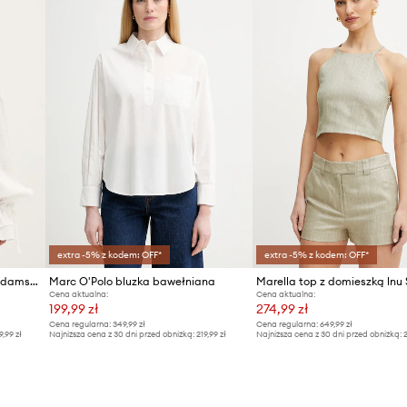
extra -5% z kodem: OFF*
extra -5% z kodem: OFF*
The Sleeper bluzka hiszpanka damska lniana
Marc O'Polo bluzka bawełniana
Marella top z domieszką lnu
Cena aktualna:
Cena aktualna:
199,99 zł
274,99 zł
Cena regularna:
349,99 zł
Cena regularna:
649,99 zł
9,99 zł
Najniższa cena z 30 dni przed obniżką:
219,99 zł
Najniższa cena z 30 dni przed obniżką:
2