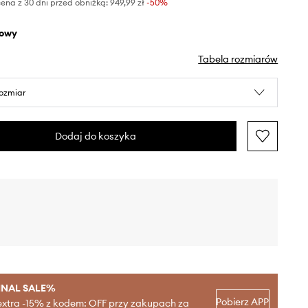
ena z 30 dni przed obniżką:
949,99 zł
 -50%
żowy
Tabela rozmiarów
rozmiar
Dodaj do koszyka
INAL SALE%
Pobierz APP
extra -15% z kodem: OFF przy zakupach za