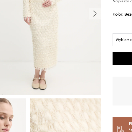
Najniższa c
Kolor:
be
Wybierz 
F
*