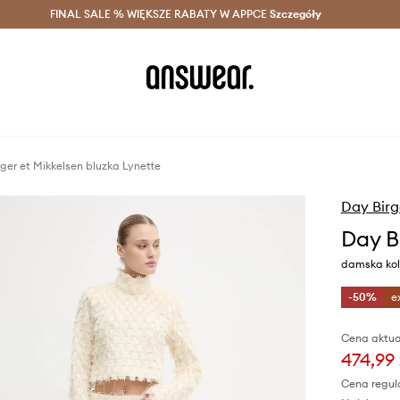
szczędzaj z Answear Club >
FINAL SALE % WIĘKSZE RABATY W APPCE
Dostawa nawet w 24h >
Szczegóły
News
ger et Mikkelsen bluzka Lynette
Day Birg
Day B
damska kol
-50%
e
Cena aktua
474,99 
Cena regul