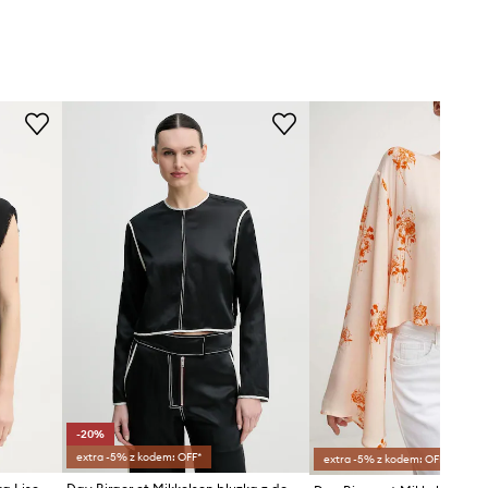
-20%
extra -5% z kodem: OFF*
extra -5% z kodem: OFF*