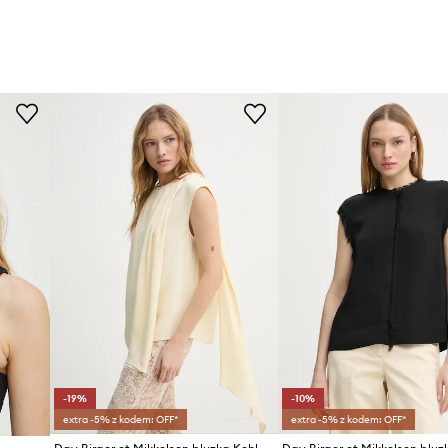
-19%
-10%
extra -5% z kodem: OFF*
extra -5% z kodem: OFF*