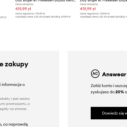
Day Birger et Mikkelsen bluzka Kehlani
Day Birger et Mikkelsen bluz
Cena aktualna:
Cena aktualna:
419,99 zł
419,99 zł
Cena regularna:
799,99 zł
Cena regularna:
729,99 zł
Najniższa cena z 30 dni przed obniżką:
519,99 zł
Najniższa cena z 30 dni przed obniżką:
4
9,99 zł
ze zakupy
Answear
 informacje o
Załóż konto i oszc
zyskujesz do
20%
s
dukty i jest ważny
nnymi promocjami, a
góły na stronie:
Dowiedz się w
to, co naprawdę