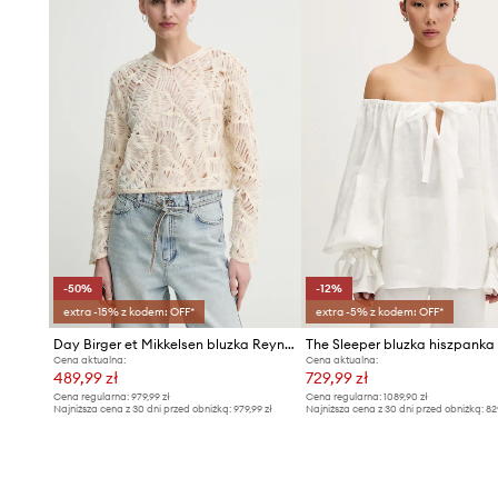
-50%
-12%
extra -15% z kodem: OFF*
extra -5% z kodem: OFF*
Day Birger et Mikkelsen bluzka Reyne
Cena aktualna:
Cena aktualna:
489,99 zł
729,99 zł
Cena regularna:
979,99 zł
Cena regularna:
1089,90 zł
Najniższa cena z 30 dni przed obniżką:
979,99 zł
Najniższa cena z 30 dni przed obniżką:
82