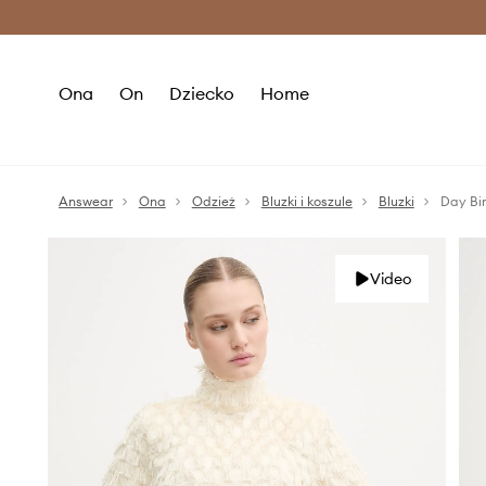
Premium Fashion Benefits >
O
Ona
On
Dziecko
Home
Answear
Ona
Odzież
Bluzki i koszule
Bluzki
Day Bir
Video