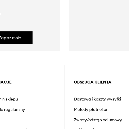
a
Zapisz mnie
MACJE
OBSŁUGA KLIENTA
in sklepu
Dostawa i koszty wysyłki
łe regulaminy
Metody płatności
Zwroty/odstąp od umowy