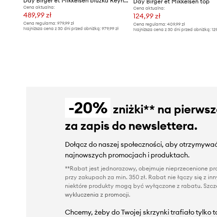
Day Birger et Mikkelsen bluzka Reyne
Day Birger et Mikkelsen top
Cena aktualna:
Cena aktualna:
489,99 zł
124,99 zł
Cena regularna:
979,99 zł
Cena regularna:
409,99 zł
Najniższa cena z 30 dni przed obniżką:
979,99 zł
Najniższa cena z 30 dni przed obniżką:
12
-20%
zniżki** na pierws
za zapis do newslettera.
Dołącz do naszej społeczności, aby otrzymywać
najnowszych promocjach i produktach.
**Rabat jest jednorazowy, obejmuje nieprzecenione pro
przy zakupach za min. 350 zł. Rabat nie łączy się z i
niektóre produkty mogą być wyłączone z rabatu. Szcze
wykluczenia z promocji
.
Chcemy, żeby do Twojej skrzynki trafiało tylko 