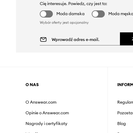
Cię interesuje. Powiedz, czy jest to:
Moda damska
Moda męsk
Wybór oferty jest opcjonalny
O NAS
INFOR
O Answear.com
Regulam
Opinie o Answear.com
Pozosta
Nagrody i certyfikaty
Blog