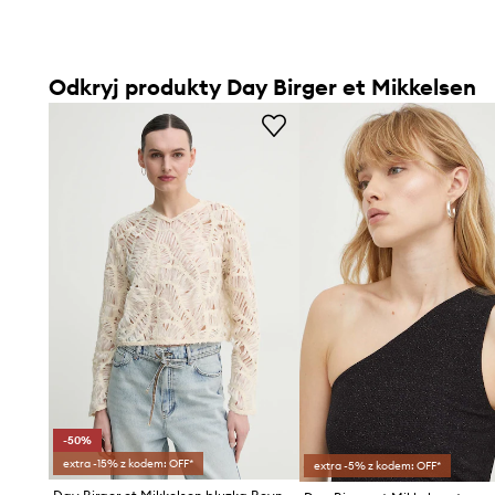
Odkryj produkty Day Birger et Mikkelsen
-50%
extra -15% z kodem: OFF*
extra -5% z kodem: OFF*