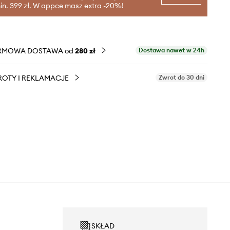
in. 399 zł. W appce masz extra -20%!
RMOWA DOSTAWA od
280 zł
Dostawa nawet w 24h
OTY I REKLAMACJE
Zwrot do 30 dni
SKŁAD