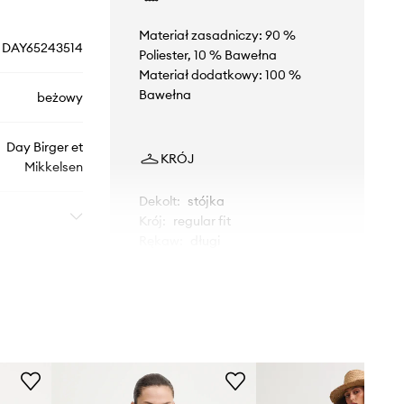
Materiał zasadniczy: 90 %
DAY65243514
Poliester, 10 % Bawełna
Materiał dodatkowy: 100 %
Bawełna
beżowy
Day Birger et
KRÓJ
Mikkelsen
Dekolt
:
stójka
Krój
:
regular fit
Rękaw
:
długi
WYMIARY
Modelka ze zdjęcia ma 176 cm
wzrostu i ma na sobie rozmiar 36.
Rozmiarówka standardowa