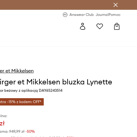
letter >
Regularne nowości >
Answear Club
Journal
Pomoc
er et Mikkelsen
irger et Mikkelsen bluzka Lynette
or beżowy z aplikacją DAY65243514
xtra -15% z kodem: OFF*
lna:
zł
arna:
949,99 zł
-50%