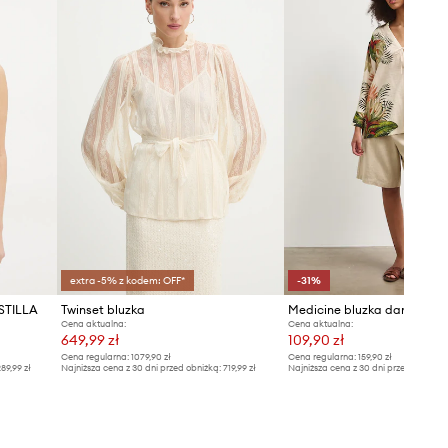
Zalecamy wybór rozmiaru, jaki nosisz
zazwyczaj.
Tabela rozmiarów
extra -5% z kodem: OFF*
-31%
 STILLA
Twinset bluzka
Medicine bluzka damska z 
Cena aktualna:
Cena aktualna:
649,99 zł
109,90 zł
Cena regularna:
1079,90 zł
Cena regularna:
159,90 zł
89,99 zł
Najniższa cena z 30 dni przed obniżką:
719,99 zł
Najniższa cena z 30 dni przed obniżką