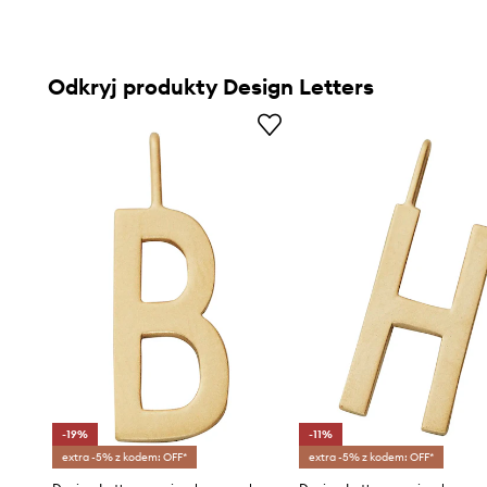
Odkryj produkty Design Letters
-19%
-11%
extra -5% z kodem: OFF*
extra -5% z kodem: OFF*