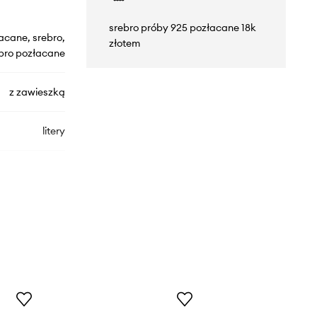
srebro próby 925 pozłacane 18k
acane, srebro,
złotem
bro pozłacane
z zawieszką
litery
90201001I
złoty
Design Letters