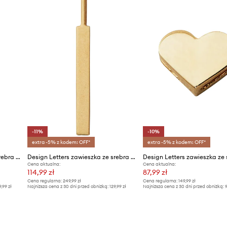
Producent
ID Produktu
-11%
-10%
extra -5% z kodem: OFF*
extra -5% z kodem: OFF*
Design Letters zawieszka ze srebra pokrytego złotem
Design Letters zawieszka ze srebra pokrytego złotem
Cena aktualna:
Cena aktualna:
114,99 zł
87,99 zł
Cena regularna:
249,99 zł
Cena regularna:
149,99 zł
9,99 zł
Najniższa cena z 30 dni przed obniżką:
129,99 zł
Najniższa cena z 30 dni przed obniżką:
9