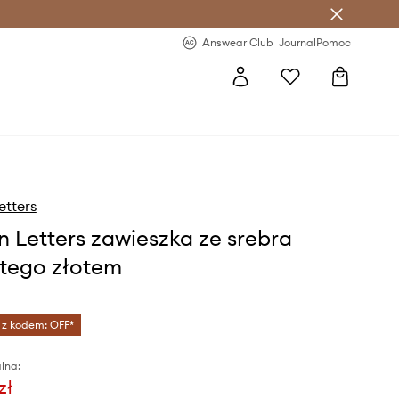
letter >
Regularne nowości >
Answear Club
Journal
Pomoc
etters
n Letters zawieszka ze srebra
tego złotem
 z kodem: OFF*
lna:
zł