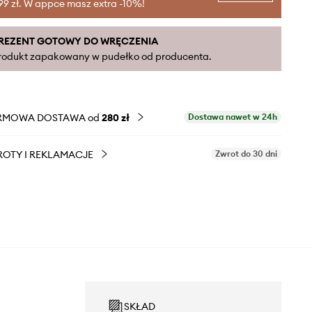
99 zł. W appce masz extra -10%!
REZENT GOTOWY DO WRĘCZENIA
rodukt zapakowany w pudełko od producenta.
RMOWA DOSTAWA od
280 zł
Dostawa nawet w 24h
OTY I REKLAMACJE
Zwrot do 30 dni
SKŁAD