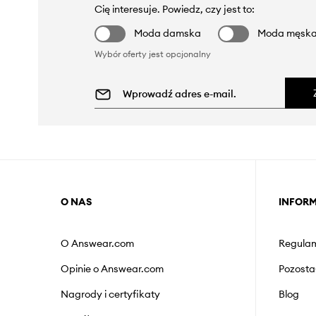
Cię interesuje. Powiedz, czy jest to:
Moda damska
Moda męsk
Wybór oferty jest opcjonalny
O NAS
INFOR
O Answear.com
Regulam
Opinie o Answear.com
Pozosta
Nagrody i certyfikaty
Blog