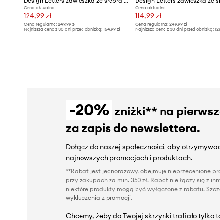
Design Letters zawieszka ze srebra pokrytego złotem
Cena aktualna:
Cena aktualna:
124,99 zł
114,99 zł
Cena regularna:
249,99 zł
Cena regularna:
249,99 zł
Najniższa cena z 30 dni przed obniżką:
154,99 zł
Najniższa cena z 30 dni przed obniżką:
12
-20%
zniżki** na pierws
za zapis do newslettera.
Dołącz do naszej społeczności, aby otrzymywać
najnowszych promocjach i produktach.
**Rabat jest jednorazowy, obejmuje nieprzecenione pro
przy zakupach za min. 350 zł. Rabat nie łączy się z i
niektóre produkty mogą być wyłączone z rabatu. Szcze
wykluczenia z promocji
.
Chcemy, żeby do Twojej skrzynki trafiało tylko 