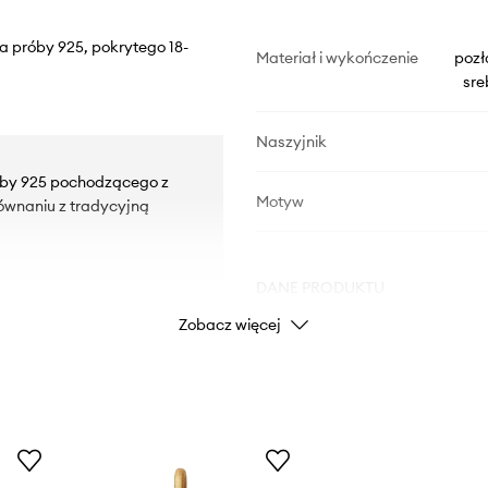
a próby 925, pokrytego 18-
Materiał i wykończenie
pozł
sre
Naszyjnik
róby 925 pochodzącego z
Motyw
ównaniu z tradycyjną
DANE PRODUKTU
Zobacz więcej
Kod producenta
Kolor
Marka