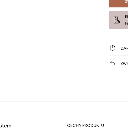
3
P
P
DA
ZWR
łotem
CECHY PRODUKTU