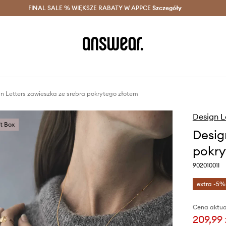
szczędzaj z Answear Club >
FINAL SALE % WIĘKSZE RABATY W APPCE
Dostawa nawet w 24h >
Szczegóły
News
n Letters zawieszka ze srebra pokrytego złotem
Design L
ft Box
Desig
pokry
90201001I
extra -5%
Cena aktua
209,99 