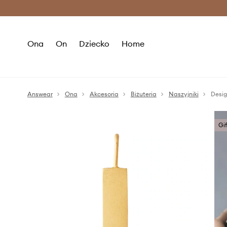
Premium Fashion Benefits >
O
Ona
On
Dziecko
Home
Answear
Ona
Akcesoria
Biżuteria
Naszyjniki
Desig
Gi