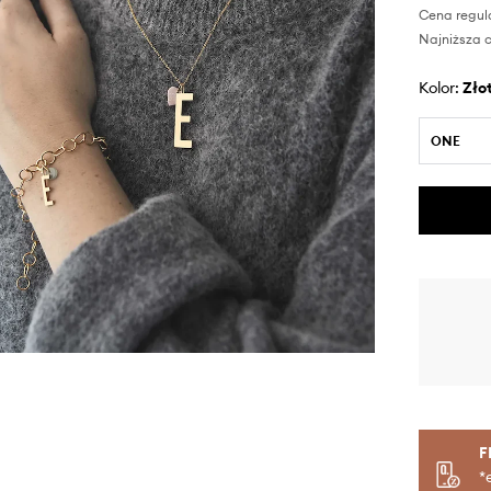
Cena regul
Najniższa c
Kolor:
zło
ONE
F
*