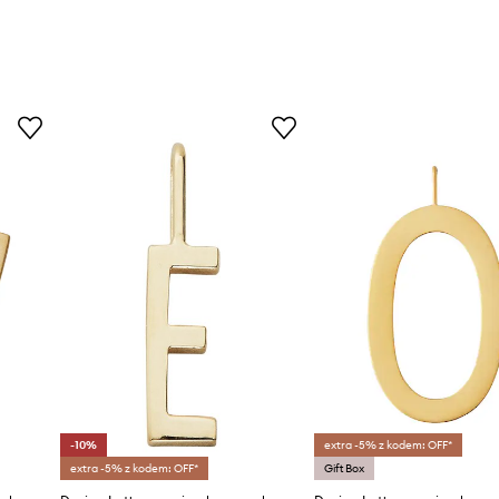
-10%
extra -5% z kodem: OFF*
extra -5% z kodem: OFF*
Gift Box