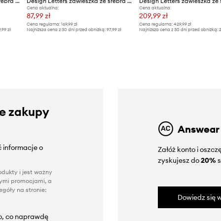
Design Letters zawieszka ze srebra pokrytego złotem
Design Letters zawieszka ze srebra pokrytego złotem
Cena aktualna:
Cena aktualna:
87,99 zł
209,99 zł
Cena regularna:
169,99 zł
Cena regularna:
429,99 zł
9,99 zł
Najniższa cena z 30 dni przed obniżką:
97,99 zł
Najniższa cena z 30 dni przed obniżką:
2
ze zakupy
Answear
 informacje o
Załóż konto i oszc
zyskujesz do
20%
s
dukty i jest ważny
nnymi promocjami, a
góły na stronie:
Dowiedz się w
to, co naprawdę