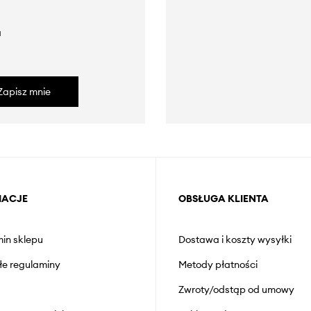
a
Zapisz mnie
MACJE
OBSŁUGA KLIENTA
in sklepu
Dostawa i koszty wysyłki
łe regulaminy
Metody płatności
Zwroty/odstąp od umowy