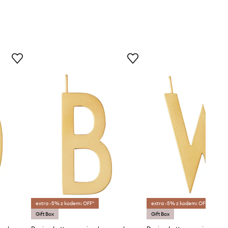
extra -5% z kodem: OFF*
extra -5% z kodem: OFF*
Gift Box
Gift Box