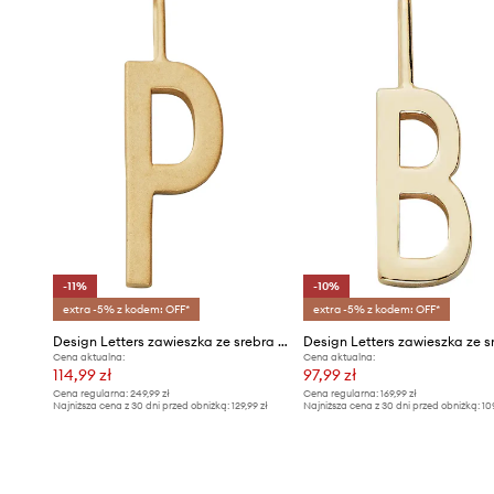
-11%
-10%
extra -5% z kodem: OFF*
extra -5% z kodem: OFF*
Design Letters zawieszka ze srebra pokrytego złotem
Cena aktualna:
Cena aktualna:
114,99 zł
97,99 zł
Cena regularna:
249,99 zł
Cena regularna:
169,99 zł
Najniższa cena z 30 dni przed obniżką:
129,99 zł
Najniższa cena z 30 dni przed obniżką:
10