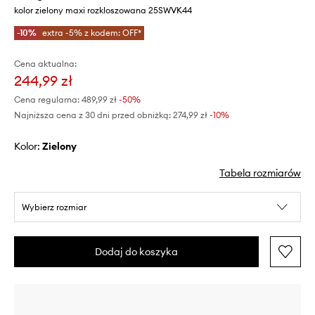
kolor zielony maxi rozkloszowana 25SWVK44
-10%
extra -5% z kodem: OFF*
Cena aktualna:
244,99 zł
Cena regularna:
489,99 zł
-50%
Najniższa cena z 30 dni przed obniżką:
274,99 zł
 -10%
Kolor:
zielony
Tabela rozmiarów
Wybierz rozmiar
Dodaj do koszyka