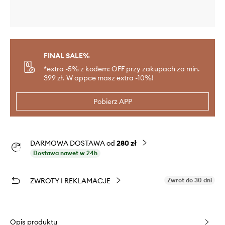
FINAL SALE%
*extra -5% z kodem: OFF przy zakupach za min.
399 zł. W appce masz extra -10%!
Pobierz APP
DARMOWA DOSTAWA od
280 zł
Dostawa nawet w 24h
ZWROTY I REKLAMACJE
Zwrot do 30 dni
Opis produktu