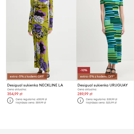
-10%
extra -5% z kodem: OFF*
extra -5% z kodem: OFF*
Desigual sukienka NECKLINE LA
Desigual sukienka URUGUAY
Cena aktualna:
Cena aktualna:
354,99 zł
289,99 zł
Cena regularna:
639,99 zł
Cena regularna:
539,99 zł
Najniższa cena:
359,99 zł
Najniższa cena:
323,99 zł