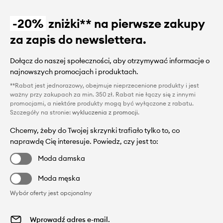
-20%
zniżki** na pierwsze zakupy
za zapis do newslettera.
Dołącz do naszej społeczności, aby otrzymywać informacje o
najnowszych promocjach i produktach.
**Rabat jest jednorazowy, obejmuje nieprzecenione produkty i jest
ważny przy zakupach za min. 350 zł. Rabat nie łączy się z innymi
promocjami, a niektóre produkty mogą być wyłączone z rabatu.
Szczegóły na stronie:
wykluczenia z promocji
.
Chcemy, żeby do Twojej skrzynki trafiało tylko to, co
naprawdę Cię interesuje. Powiedz, czy jest to:
Moda damska
Moda męska
Wybór oferty jest opcjonalny