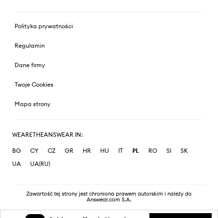
Polityka prywatności
Regulamin
Dane firmy
Twoje Cookies
Mapa strony
WEARETHEANSWEAR IN:
BG
CY
CZ
GR
HR
HU
IT
PL
RO
SI
SK
UA
UA(RU)
Zawartość tej strony jest chroniona prawem autorskim i należy do
Answear.com S.A.