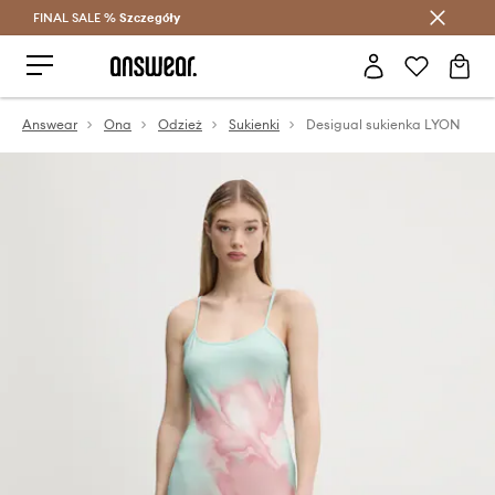
FINAL SALE %
Szczegóły
Oszczędzaj z Answear Club >
Answear
Ona
Odzież
Sukienki
Desigual sukienka LYON