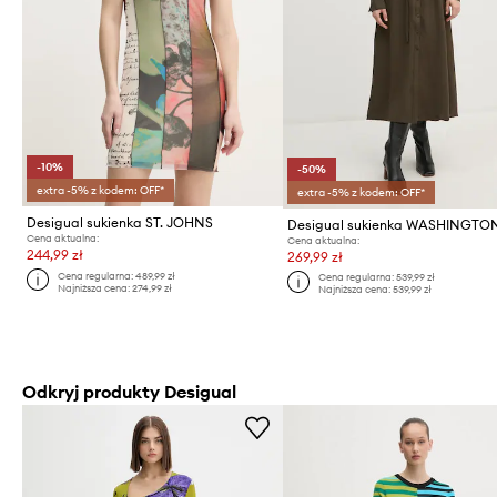
-10%
-50%
extra -5% z kodem: OFF*
extra -5% z kodem: OFF*
Desigual sukienka ST. JOHNS
Desigual sukienka WASHINGTO
Cena aktualna:
Cena aktualna:
244,99 zł
269,99 zł
Cena regularna:
489,99 zł
Cena regularna:
539,99 zł
Najniższa cena:
274,99 zł
Najniższa cena:
539,99 zł
Odkryj produkty Desigual