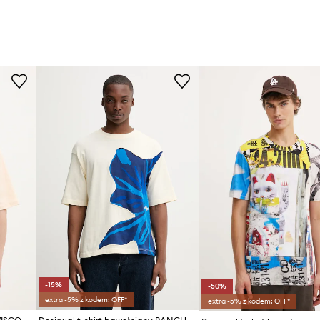
-15%
-50%
extra -5% z kodem: OFF*
extra -5% z kodem: OFF*