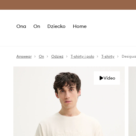
Premium Fashion Benefits >
O
Ona
On
Dziecko
Home
Answear
On
Odzież
T-shirty i polo
T-shirty
Desigua
Video