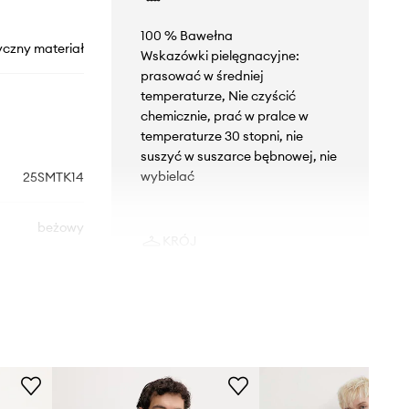
100 % Bawełna
yczny materiał
Wskazówki pielęgnacyjne:
prasować w średniej
temperaturze, Nie czyścić
chemicznie, prać w pralce w
temperaturze 30 stopni, nie
suszyć w suszarce bębnowej, nie
wybielać
25SMTK14
beżowy
KRÓJ
Desigual
Dekolt
:
okrągły
Krój
:
regular fit
WYMIARY