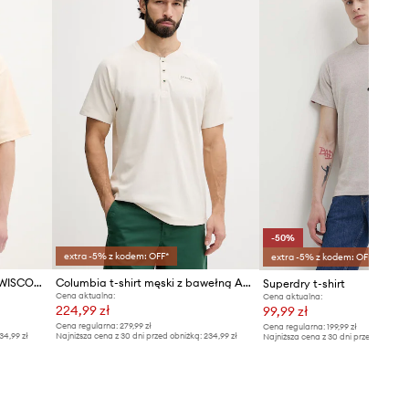
Model ze zdjęcia ma 186 cm
wzrostu i ma na sobie rozmiar M.
Rozmiarówka standardowa
Zalecamy wybór rozmiaru, jaki nosisz
zazwyczaj.
Tabela rozmiarów
-50%
extra -5% z kodem: OFF*
extra -5% z kodem: OFF*
Desigual t-shirt bawełniany WISCONSIN
Columbia t-shirt męski z bawełną Acker Rock
Superdry t-shirt
Cena aktualna:
Cena aktualna:
224,99 zł
99,99 zł
Cena regularna:
279,99 zł
Cena regularna:
199,99 zł
34,99 zł
Najniższa cena z 30 dni przed obniżką:
234,99 zł
Najniższa cena z 30 dni przed obniżką