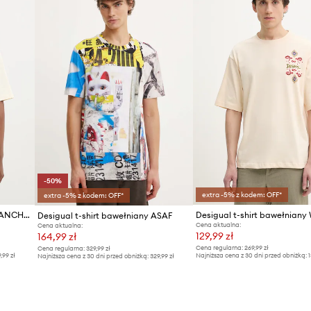
-50%
extra -5% z kodem: OFF*
extra -5% z kodem: OFF*
Desigual t-shirt bawełniany PANCHO
Desigual t-shirt bawełniany ASAF
Cena aktualna:
Cena aktualna:
129,99 zł
164,99 zł
Cena regularna:
269,99 zł
Cena regularna:
329,99 zł
9,99 zł
Najniższa cena z 30 dni przed obniżką:
1
Najniższa cena z 30 dni przed obniżką:
329,99 zł