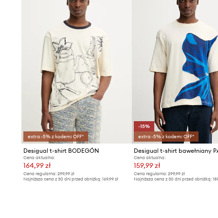
-15%
extra -5% z kodem: OFF*
extra -5% z kodem: OFF*
Desigual t-shirt BODEGÓN
Cena aktualna:
Cena aktualna:
164,99 zł
159,99 zł
Cena regularna:
299,99 zł
Cena regularna:
299,99 zł
Najniższa cena z 30 dni przed obniżką:
169,99 zł
Najniższa cena z 30 dni przed obniżką:
18