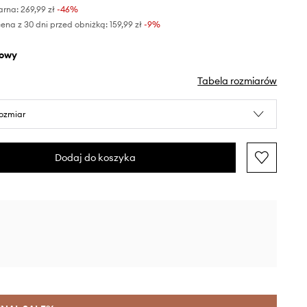
arna:
269,99 zł
-46%
ena z 30 dni przed obniżką:
159,99 zł
 -9%
żowy
Tabela rozmiarów
rozmiar
Dodaj do koszyka