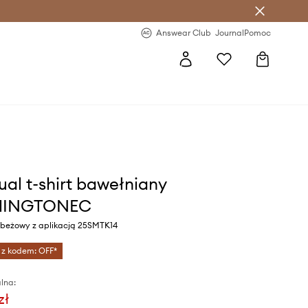
letter >
Regularne nowości >
Answear Club
Journal
Pomoc
ual t-shirt bawełniany
HINGTONEC
r beżowy z aplikacją 25SMTK14
 z kodem: OFF*
lna:
zł