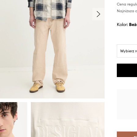
Cena regul
Najniższa c
Kolor:
be
Wybierz 