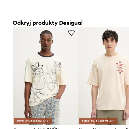
Odkryj produkty Desigual
extra -5% z kodem: OFF*
extra -5% z kodem: OFF*