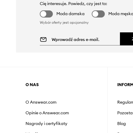
Cię interesuje. Powiedz, czy jest to:
Moda damska
Moda męsk
Wybór oferty jest opcjonalny
O NAS
INFOR
O Answear.com
Regulam
Opinie o Answear.com
Pozosta
Nagrody i certyfikaty
Blog