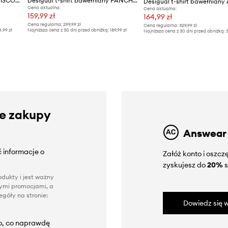
Desigual t-shirt bawełniany WISCONSIN
Desigual t-shirt bawełniany PANCHO
Desigual t-shirt bawełniany
Cena aktualna:
Cena aktualna:
159,99 zł
164,99 zł
Cena regularna:
299,99 zł
Cena regularna:
329,99 zł
4,99 zł
Najniższa cena z 30 dni przed obniżką:
189,99 zł
Najniższa cena z 30 dni przed obniżką:
3
ze zakupy
Answear
 informacje o
Załóż konto i oszc
zyskujesz do
20%
s
dukty i jest ważny
nnymi promocjami, a
góły na stronie:
Dowiedz się w
to, co naprawdę