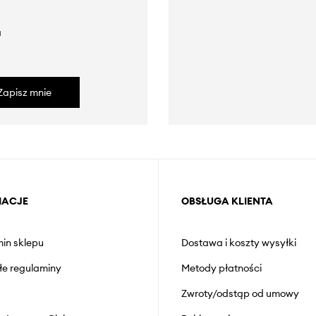
a
Zapisz mnie
MACJE
OBSŁUGA KLIENTA
in sklepu
Dostawa i koszty wysyłki
łe regulaminy
Metody płatności
Zwroty/odstąp od umowy