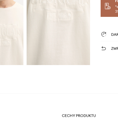
F
*
3
DA
ZWR
CECHY PRODUKTU