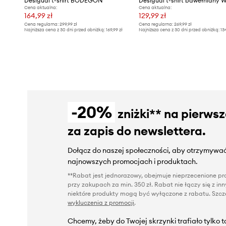
Desigual t-shirt BODEGÓN
Cena aktualna:
Cena aktualna:
164,99 zł
129,99 zł
Cena regularna:
299,99 zł
Cena regularna:
269,99 zł
Najniższa cena z 30 dni przed obniżką:
169,99 zł
Najniższa cena z 30 dni przed obniżką:
13
-20%
zniżki** na pierws
za zapis do newslettera.
Dołącz do naszej społeczności, aby otrzymywać
najnowszych promocjach i produktach.
**Rabat jest jednorazowy, obejmuje nieprzecenione pro
przy zakupach za min. 350 zł. Rabat nie łączy się z i
niektóre produkty mogą być wyłączone z rabatu. Szcze
wykluczenia z promocji
.
Chcemy, żeby do Twojej skrzynki trafiało tylko 