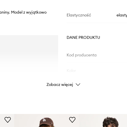
zianiny. Model z wyjątkowo
Elastyczność
elast
DANE PRODUKTU
Kod producenta
Kolor
Zobacz więcej
Marka
Producent
ID Produktu