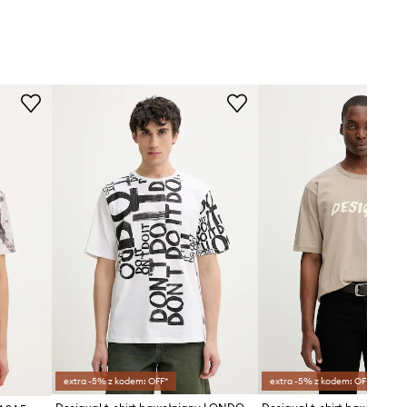
extra -5% z kodem: OFF*
extra -5% z kodem: OFF*