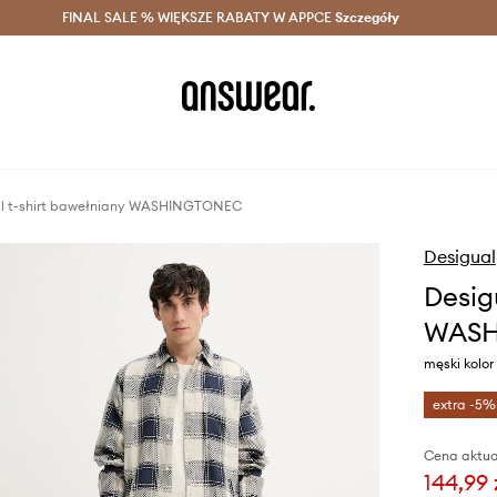
szczędzaj z Answear Club >
FINAL SALE % WIĘKSZE RABATY W APPCE
Dostawa nawet w 24h >
Szczegóły
News
l t-shirt bawełniany WASHINGTONEC
Desigual
Desig
WAS
męski kolo
extra -5%
Cena aktua
144,99 