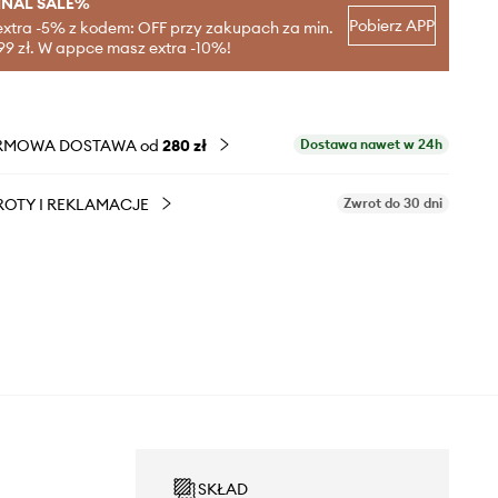
INAL SALE%
Pobierz APP
extra -5% z kodem: OFF przy zakupach za min.
99 zł. W appce masz extra -10%!
RMOWA DOSTAWA od
280 zł
Dostawa nawet w 24h
OTY I REKLAMACJE
Zwrot do 30 dni
SKŁAD