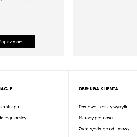
a
Zapisz mnie
MACJE
OBSŁUGA KLIENTA
in sklepu
Dostawa i koszty wysyłki
łe regulaminy
Metody płatności
Zwroty/odstąp od umowy