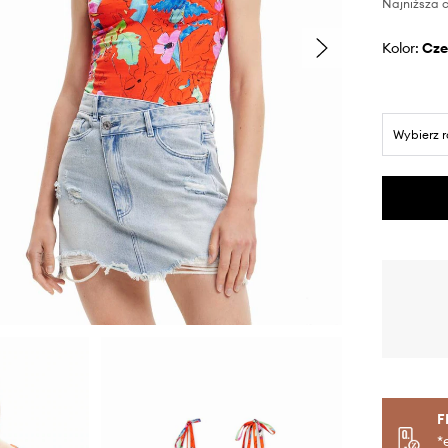
Najniższa c
Kolor:
cz
Wybierz 
F
*