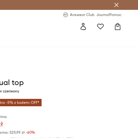
letter >
Regularne nowości >
Answear Club
Journal
Pomoc
ual top
or czerwony
tra -5% z kodem: OFF*
lna:
zł
arna:
329,99 zł
-60%