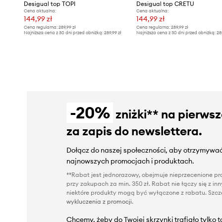
Desigual top TOPI
Desigual top CRETU
Cena aktualna:
Cena aktualna:
144,99 zł
144,99 zł
Cena regularna:
289,99 zł
Cena regularna:
289,99 zł
Najniższa cena z 30 dni przed obniżką:
289,99 zł
Najniższa cena z 30 dni przed obniżką:
28
-20%
zniżki** na pierws
za zapis do newslettera.
Dołącz do naszej społeczności, aby otrzymywać
najnowszych promocjach i produktach.
**Rabat jest jednorazowy, obejmuje nieprzecenione pro
przy zakupach za min. 350 zł. Rabat nie łączy się z i
niektóre produkty mogą być wyłączone z rabatu. Szcze
wykluczenia z promocji
.
Chcemy, żeby do Twojej skrzynki trafiało tylko 