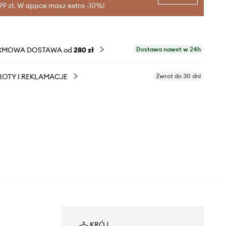
99 zł. W appce masz extra -10%!
RMOWA DOSTAWA od
280 zł
Dostawa nawet w 24h
OTY I REKLAMACJE
Zwrot do 30 dni
KRÓJ