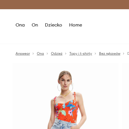
Premium Fashion Benefits >
O
Ona
On
Dziecko
Home
Answear
Ona
Odzież
Topy i t-shirty
Bez rękawów
D