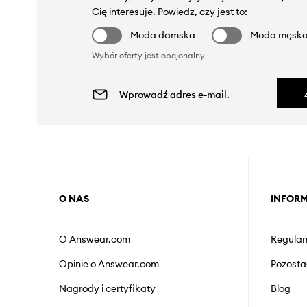
Cię interesuje. Powiedz, czy jest to:
Moda damska
Moda męsk
Wybór oferty jest opcjonalny
O NAS
INFOR
O Answear.com
Regulam
Opinie o Answear.com
Pozosta
Nagrody i certyfikaty
Blog