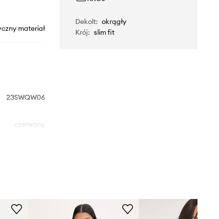
Dekolt
:
okrągły
yczny materiał
Krój
:
slim fit
23SWQW06
czerwony
Desigual