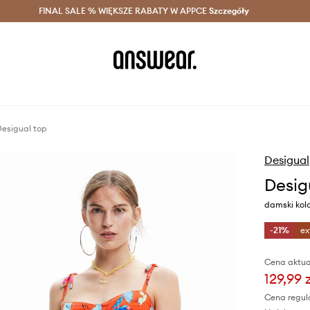
szczędzaj z Answear Club >
FINAL SALE % WIĘKSZE RABATY W APPCE
Dostawa nawet w 24h >
Szczegóły
News
esigual top
Desigual
Desig
damski kol
-21%
ex
Cena aktua
129,99 
Cena regul