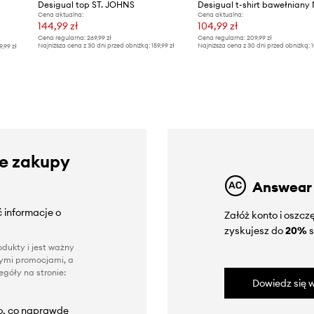
Desigual top ST. JOHNS
Cena aktualna:
Cena aktualna:
144,99 zł
104,99 zł
Cena regularna:
269,99 zł
Cena regularna:
209,99 zł
Najniższa cena z 30 dni przed obniżką:
159,99 zł
Najniższa cena z 30 dni przed obniżką:
1
9,99 zł
ze zakupy
Answear
 informacje o
Załóż konto i oszc
zyskujesz do
20%
s
dukty i jest ważny
nnymi promocjami, a
góły na stronie:
Dowiedz się w
to, co naprawdę