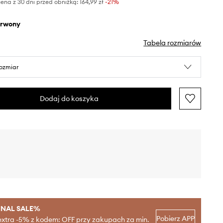
ena z 30 dni przed obniżką:
164,99 zł
 -21%
erwony
Tabela rozmiarów
rozmiar
Dodaj do koszyka
INAL SALE%
Pobierz APP
extra -5% z kodem: OFF przy zakupach za min.