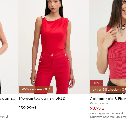
-10%
-15% z kodem: OFF*
extra -5% z kodem: OFF*
United Colors of Benetton top damski bawełniany
Morgan top damski DRED
Abercrombie & Fitch top
Cena aktualna:
159,99 zł
93,99 zł
Cena regularna:
209,99 zł
9,99 zł
Najniższa cena z 30 dni przed obniżką