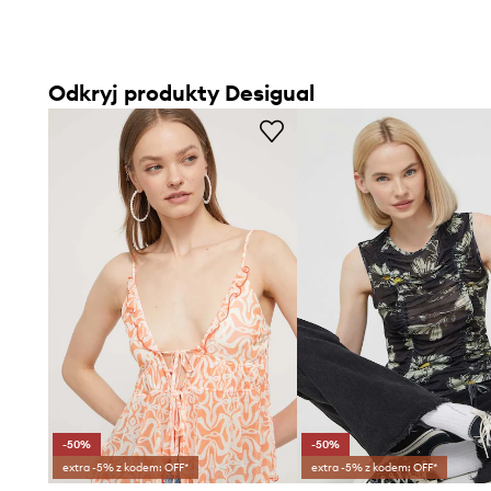
Odkryj produkty Desigual
-50%
-50%
extra -5% z kodem: OFF*
extra -5% z kodem: OFF*