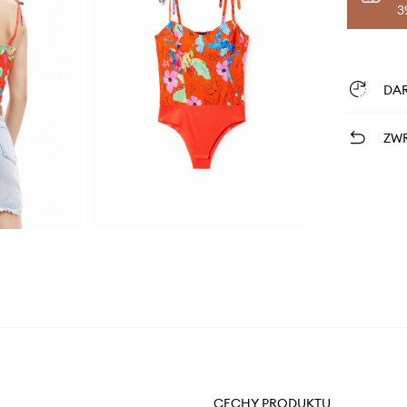
3
DA
ZWR
CECHY PRODUKTU