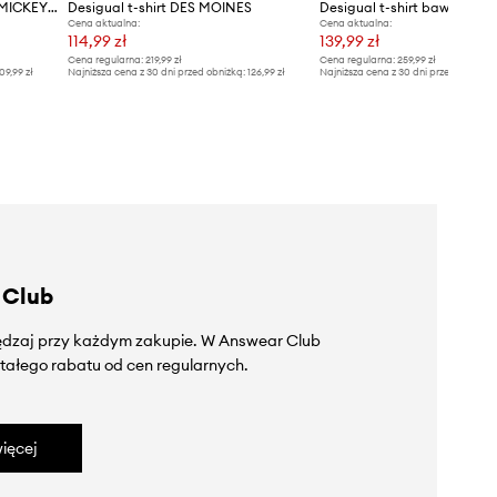
Desigual t-shirt bawełniany MICKEY SKETCH
Desigual t-shirt DES MOINES
Desigual t-shirt bawełnian
Cena aktualna:
Cena aktualna:
114,99 zł
139,99 zł
Cena regularna:
219,99 zł
Cena regularna:
259,99 zł
09,99 zł
Najniższa cena z 30 dni przed obniżką:
126,99 zł
Najniższa cena z 30 dni przed obniżką
 Club
zędzaj przy każdym zakupie. W Answear Club
tałego rabatu od cen regularnych.
ięcej