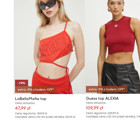
-14%
extra -5% z kodem: OFF*
extra -5% z kodem: OFF*
Guess top ALEXIA
LaBellaMafia top
Cena aktualna:
Cena aktualna:
109,99 zł
47,99 zł
Cena regularna:
229,99 zł
Cena regularna:
159,99 zł
Najniższa cena z 30 dni przed obniżką:
11
Najniższa cena z 30 dni przed obniżką:
55,99 zł