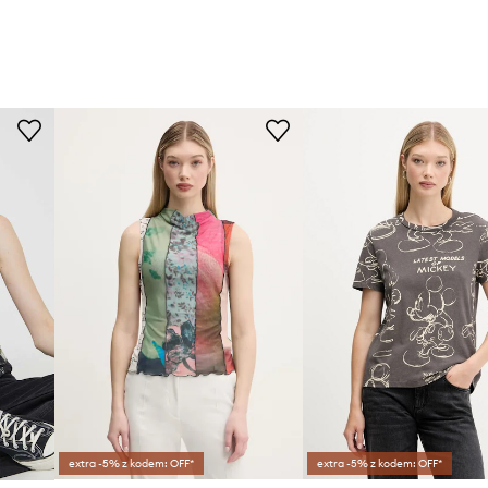
extra -5% z kodem: OFF*
extra -5% z kodem: OFF*