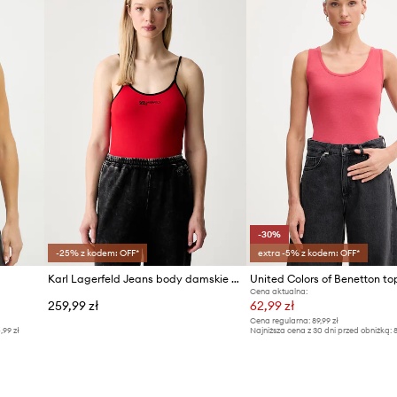
-30%
-25% z kodem: OFF*
extra -5% z kodem: OFF*
Karl Lagerfeld Jeans body damskie z bawełną
Cena aktualna:
259,99 zł
62,99 zł
Cena regularna:
89,99 zł
4,99 zł
Najniższa cena z 30 dni przed obniżką:
8