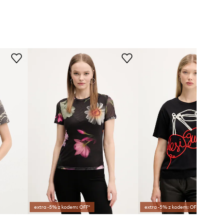
extra -5% z kodem: OFF*
extra -5% z kodem: OFF*