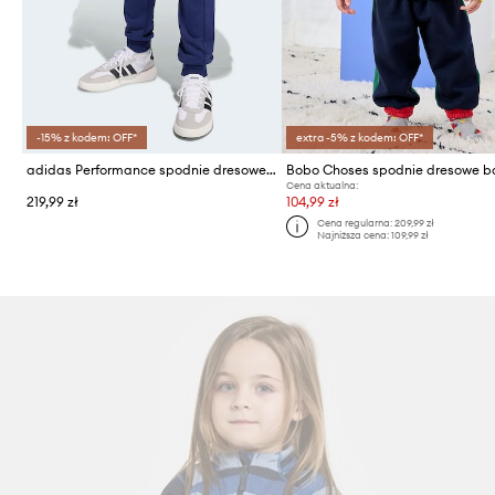
-15% z kodem: OFF*
extra -5% z kodem: OFF*
adidas Performance spodnie dresowe dziecięce
Cena aktualna:
219,99 zł
104,99 zł
Cena regularna:
209,99 zł
Najniższa cena:
109,99 zł