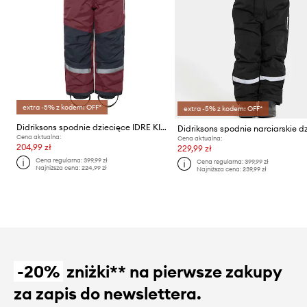
extra -5% z kodem: OFF*
extra -5% z kodem: OFF*
Didriksons spodnie dziecięce IDRE KIDS PANTS 6
Cena aktualna:
Cena aktualna:
204,99 zł
229,99 zł
Cena regularna:
399,99 zł
Cena regularna:
399,99 zł
Najniższa cena:
224,99 zł
Najniższa cena:
239,99 zł
-20%
zniżki** na pierwsze zakupy
za zapis do newslettera.