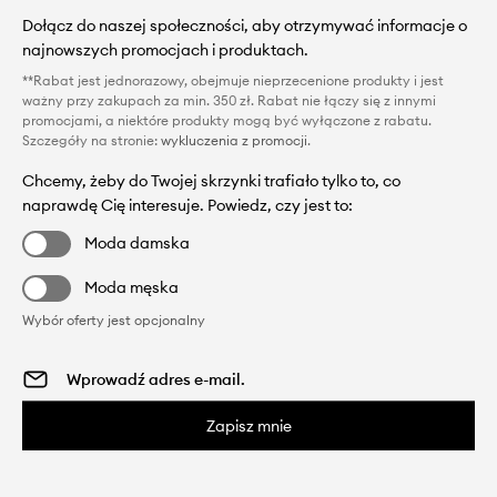
Dołącz do naszej społeczności, aby otrzymywać informacje o
najnowszych promocjach i produktach.
**Rabat jest jednorazowy, obejmuje nieprzecenione produkty i jest
ważny przy zakupach za min. 350 zł. Rabat nie łączy się z innymi
promocjami, a niektóre produkty mogą być wyłączone z rabatu.
Szczegóły na stronie:
wykluczenia z promocji
.
Chcemy, żeby do Twojej skrzynki trafiało tylko to, co
naprawdę Cię interesuje. Powiedz, czy jest to:
Moda damska
Moda męska
Wybór oferty jest opcjonalny
Zapisz mnie