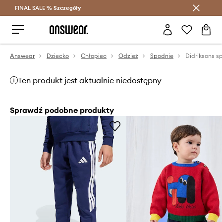
FINAL SALE %
Szczegóły
Oszczędzaj z Answear Club >
Answear
Dziecko
Chłopiec
Odzież
Spodnie
Ten produkt jest aktualnie niedostępny
Sprawdź podobne produkty