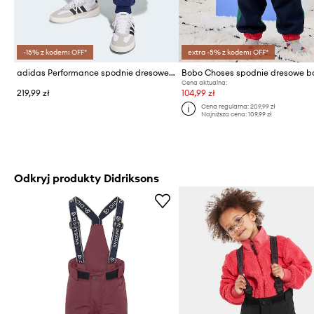
-15% z kodem: OFF*
extra -5% z kodem: OFF*
adidas Performance spodnie dresowe dziecięce
Cena aktualna:
219,99 zł
104,99 zł
Cena regularna:
209,99 zł
Najniższa cena:
109,99 zł
Odkryj produkty Didriksons