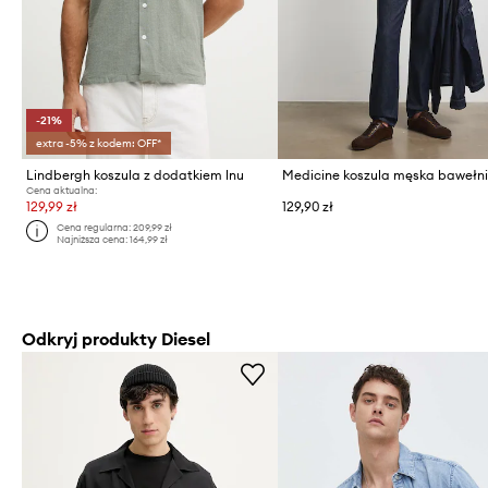
-21%
extra -5% z kodem: OFF*
Lindbergh koszula z dodatkiem lnu
Medicine koszula męska bawełn
Cena aktualna:
129,99 zł
129,90 zł
Cena regularna:
209,99 zł
Najniższa cena:
164,99 zł
Odkryj produkty Diesel