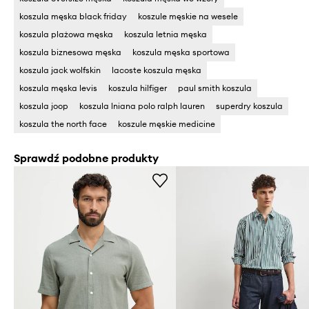
koszula męska black friday
koszule męskie na wesele
koszula plażowa męska
koszula letnia męska
koszula biznesowa męska
koszula męska sportowa
koszula jack wolfskin
lacoste koszula męska
koszula męska levis
koszula hilfiger
paul smith koszula
koszula joop
koszula lniana polo ralph lauren
superdry koszula
koszula the north face
koszule męskie medicine
Sprawdź podobne produkty