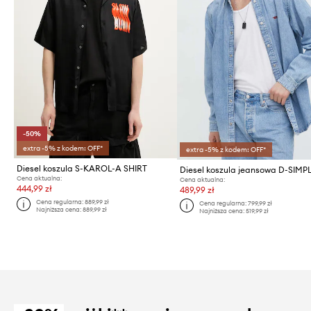
-50%
extra -5% z kodem: OFF*
extra -5% z kodem: OFF*
Diesel koszula S-KAROL-A SHIRT
Cena aktualna:
Cena aktualna:
444,99 zł
489,99 zł
Cena regularna:
889,99 zł
Cena regularna:
799,99 zł
Najniższa cena:
889,99 zł
Najniższa cena:
519,99 zł