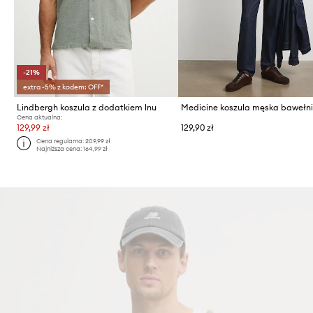
-21%
extra -5% z kodem: OFF*
Lindbergh koszula z dodatkiem lnu
Medicine koszula męska bawełn
Cena aktualna:
129,99 zł
129,90 zł
Cena regularna:
209,99 zł
Najniższa cena:
164,99 zł