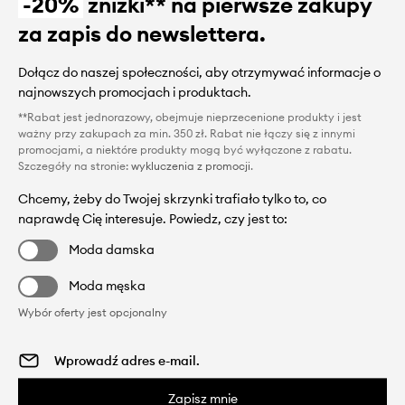
-20%
zniżki** na pierwsze zakupy
za zapis do newslettera.
Dołącz do naszej społeczności, aby otrzymywać informacje o
najnowszych promocjach i produktach.
**Rabat jest jednorazowy, obejmuje nieprzecenione produkty i jest
ważny przy zakupach za min. 350 zł. Rabat nie łączy się z innymi
promocjami, a niektóre produkty mogą być wyłączone z rabatu.
Szczegóły na stronie:
wykluczenia z promocji
.
Chcemy, żeby do Twojej skrzynki trafiało tylko to, co
naprawdę Cię interesuje. Powiedz, czy jest to:
Moda damska
Moda męska
Wybór oferty jest opcjonalny
Zapisz mnie