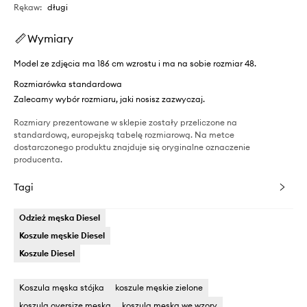
Rękaw
:
długi
Wymiary
Model ze zdjęcia ma 186 cm wzrostu i ma na sobie rozmiar 48.
Rozmiarówka standardowa
Zalecamy wybór rozmiaru, jaki nosisz zazwyczaj.
Rozmiary prezentowane w sklepie zostały przeliczone na
standardową, europejską tabelę rozmiarową. Na metce
dostarczonego produktu znajduje się oryginalne oznaczenie
producenta.
Tagi
Odzież męska Diesel
Koszule męskie Diesel
Koszule Diesel
Koszula męska stójka
koszule męskie zielone
koszula oversize męska
koszula męska we wzory