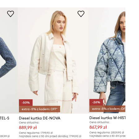
-26%
-50%
extra -5% z kodem: OFF*
extra -5% z kodem: OFF*
Diesel kurtka W-HISTEL
TEL-S
Diesel kurtka DE-NOVA
Cena aktualna:
Cena aktualna:
867,99 zł
889,99 zł
Cena regularna:
2509,90 zł
Cena regularna:
1799,90 zł
Najniższa cena z 30 dni przed obniżką
89,99 zł
Najniższa cena z 30 dni przed obniżką:
1799,90 zł