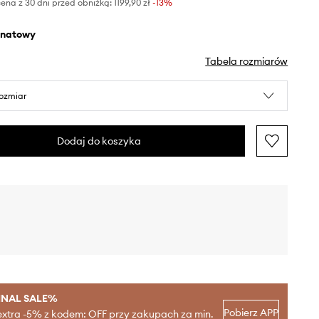
ena z 30 dni przed obniżką:
1199,90 zł
 -13%
anatowy
Tabela rozmiarów
rozmiar
Dodaj do koszyka
INAL SALE%
Pobierz APP
extra -5% z kodem: OFF przy zakupach za min.