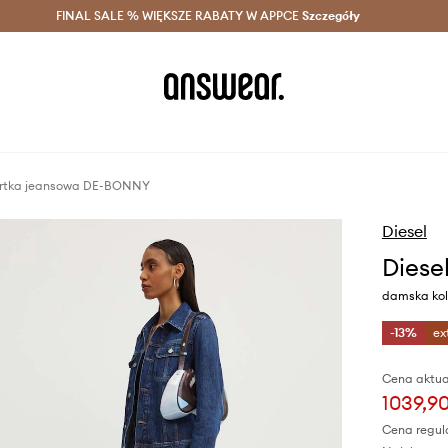
szczędzaj z Answear Club >
FINAL SALE % WIĘKSZE RABATY W APPCE
Dostawa nawet w 24h >
Szczegóły
News
urtka jeansowa DE-BONNY
Diesel
Diese
damska kol
-13%
ex
Cena aktua
1039,90
Cena regul