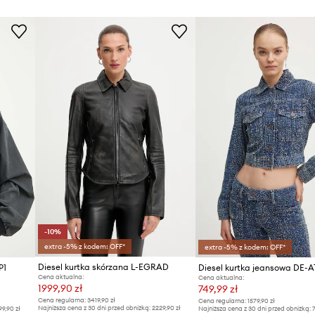
-10%
extra -5% z kodem: OFF*
extra -5% z kodem: OFF*
Diesel kurtka skórzana L-EGRAD
P1
Diesel kurtka jeansowa DE-A
Cena aktualna:
Cena aktualna:
1999,90 zł
749,99 zł
Cena regularna:
3419,90 zł
Cena regularna:
1579,90 zł
Najniższa cena z 30 dni przed obniżką:
2229,90 zł
99,90 zł
Najniższa cena z 30 dni przed obniżką:
7