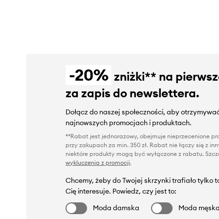
-20%
zniżki** na pierws
za zapis do newslettera.
Dołącz do naszej społeczności, aby otrzymywać
najnowszych promocjach i produktach.
**Rabat jest jednorazowy, obejmuje nieprzecenione pro
przy zakupach za min. 350 zł. Rabat nie łączy się z i
niektóre produkty mogą być wyłączone z rabatu. Szcze
wykluczenia z promocji
.
Chcemy, żeby do Twojej skrzynki trafiało tylko 
Cię interesuje. Powiedz, czy jest to:
Moda damska
Moda męsk