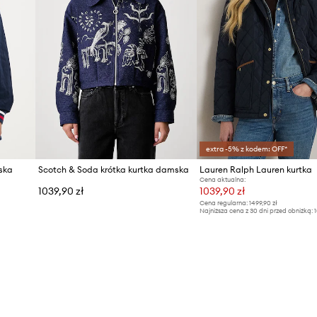
ID Produktu
extra -5% z kodem: OFF*
ska
Scotch & Soda krótka kurtka damska
Lauren Ralph Lauren kurtka
Cena aktualna:
1039,90 zł
1039,90 zł
Cena regularna:
1499,90 zł
Najniższa cena z 30 dni przed obniżką:
1