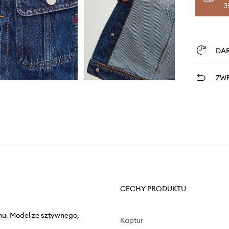
3
DA
ZWR
CECHY PRODUKTU
mu. Model ze sztywnego,
Kaptur