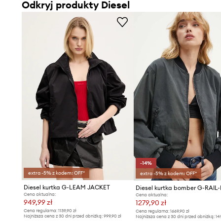
Odkryj produkty Diesel
-14%
extra -5% z kodem: OFF*
extra -5% z kodem: OFF*
Diesel kurtka G-LEAM JACKET
Diesel kurtka bomber G-RAIL-
Cena aktualna:
Cena aktualna:
949,99 zł
1279,90 zł
Cena regularna:
1139,90 zł
Cena regularna:
1669,90 zł
Najniższa cena z 30 dni przed obniżką:
999,90 zł
Najniższa cena z 30 dni przed obniżką:
14