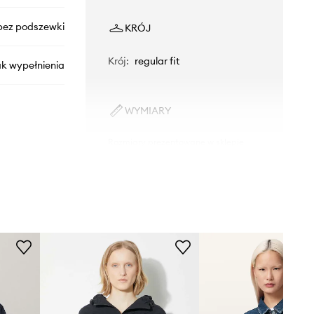
bez podszewki
KRÓJ
Krój
:
regular fit
ak wypełnienia
WYMIARY
Rozmiary prezentowane w sklepie
zostały przeliczone na standardową,
A09970.09I27
europejską tabelę rozmiarową. Na
metce dostarczonego produktu
znajduje się oryginalne oznaczenie
01
producenta.
Tabela rozmiarów
granatowy
Diesel