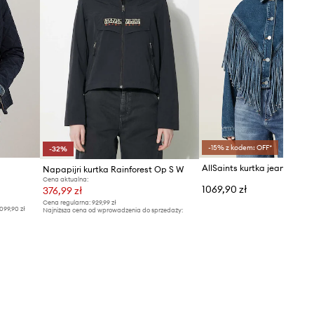
-15% z kodem: OFF*
-32%
Napapijri kurtka Rainforest Op S W
Cena aktualna:
1069,90 zł
376,99 zł
Cena regularna:
929,99 zł
099,90 zł
Najniższa cena od wprowadzenia do sprzedaży:
559,99 zł