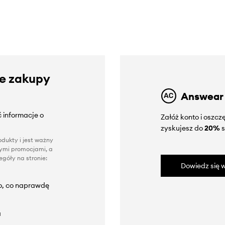
ze zakupy
Answear
 informacje o
Załóż konto i oszc
zyskujesz do
20%
s
dukty i jest ważny
nnymi promocjami, a
góły na stronie:
Dowiedz się w
to, co naprawdę
a