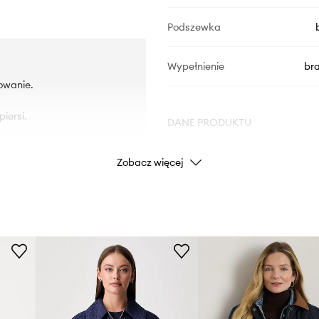
Podszewka
Wypełnienie
br
owanie.
iersi.
DANE PRODUKTU
Zobacz więcej
Kod producenta
Kolor producenta
Kolor
Marka