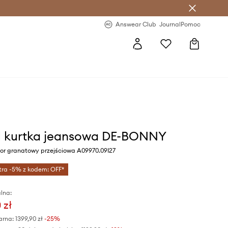
letter >
Regularne nowości >
Answear Club
Journal
Pomoc
l kurtka jeansowa DE-BONNY
or granatowy przejściowa A09970.09I27
tra -5% z kodem: OFF*
lna:
 zł
arna:
1399,90 zł
-25%