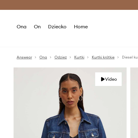
Premium Fashion Benefits >
O
Ona
On
Dziecko
Home
Answear
Ona
Odzież
Kurtki
Kurtki krótkie
Diesel k
Video