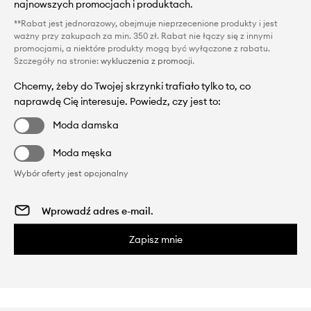
najnowszych promocjach i produktach.
**Rabat jest jednorazowy, obejmuje nieprzecenione produkty i jest
ważny przy zakupach za min. 350 zł. Rabat nie łączy się z innymi
promocjami, a niektóre produkty mogą być wyłączone z rabatu.
Szczegóły na stronie:
wykluczenia z promocji
.
Chcemy, żeby do Twojej skrzynki trafiało tylko to, co
naprawdę Cię interesuje. Powiedz, czy jest to:
Moda damska
Moda męska
Wybór oferty jest opcjonalny
Zapisz mnie