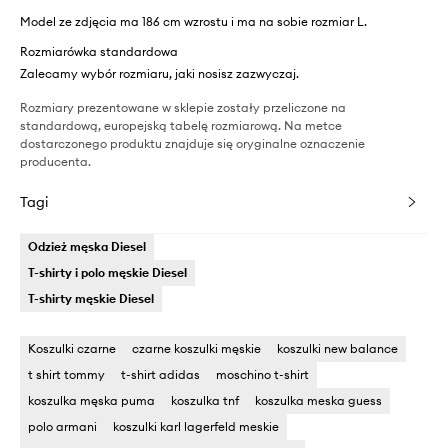
Model ze zdjęcia ma 186 cm wzrostu i ma na sobie rozmiar L.
Rozmiarówka standardowa
Zalecamy wybór rozmiaru, jaki nosisz zazwyczaj.
Rozmiary prezentowane w sklepie zostały przeliczone na
standardową, europejską tabelę rozmiarową. Na metce
dostarczonego produktu znajduje się oryginalne oznaczenie
producenta.
Tagi
Odzież męska Diesel
T-shirty i polo męskie Diesel
T-shirty męskie Diesel
Koszulki czarne
czarne koszulki męskie
koszulki new balance
t shirt tommy
t-shirt adidas
moschino t-shirt
koszulka męska puma
koszulka tnf
koszulka meska guess
polo armani
koszulki karl lagerfeld meskie