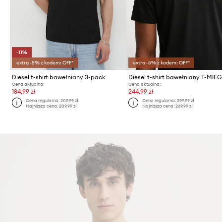
-11%
extra -5% z kodem: OFF*
extra -5% z kodem: OFF*
Diesel t-shirt bawełniany 3-pack
Cena aktualna:
Cena aktualna:
184,99 zł
244,99 zł
Cena regularna:
209,99 zł
Cena regularna:
299,99 zł
Najniższa cena:
209,99 zł
Najniższa cena:
269,99 zł