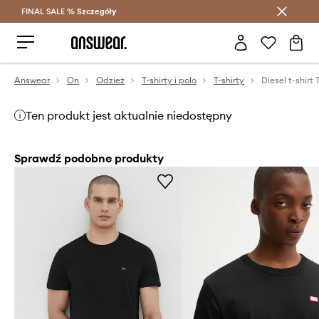
FINAL SALE %
Szczegóły
Oszczędzaj z Answear Club >
Answear
On
Odzież
T-shirty i polo
T-shirty
Ten produkt jest aktualnie niedostępny
Sprawdź podobne produkty