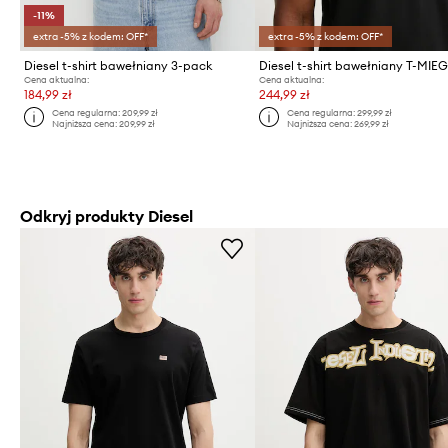
-11%
extra -5% z kodem: OFF*
extra -5% z kodem: OFF*
Diesel t-shirt bawełniany 3-pack
Cena aktualna:
Cena aktualna:
184,99 zł
244,99 zł
Cena regularna:
209,99 zł
Cena regularna:
299,99 zł
Najniższa cena:
209,99 zł
Najniższa cena:
269,99 zł
Odkryj produkty Diesel