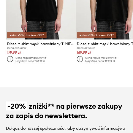
extra -5% z kodem: OFF*
extra -5% z kodem: OFF*
Diesel t-shirt męski bawełniany T-MIEGOR-K77
Cena aktualna:
Cena aktualna:
179,99 zł
169,99 zł
Cena regularna:
299,99 zł
Cena regularna:
249,99 zł
Najniższa cena:
187,99 zł
Najniższa cena:
179,99 zł
-20%
zniżki** na pierwsze zakupy
za zapis do newslettera.
Dołącz do naszej społeczności, aby otrzymywać informacje o