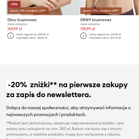
-10%
extra -5% z kodem: OFF*
extra -5% z kodem: OFF*
Dkny biustonosz
DKNY biustonosz
Cena aktualna:
Cena aktualna:
169,99 zł
139,99 zł
Cena regularna:
259,99 zł
Cena regularna:
219,99 zł
Najniższa cena:
189,99 zł
Najniższa cena:
154,99 zł
-20%
zniżki** na pierwsze zakupy
za zapis do newslettera.
Dołącz do naszej społeczności, aby otrzymywać informacje o
najnowszych promocjach i produktach.
**Rabat jest jednorazowy, obejmuje nieprzecenione produkty i jest
ważny przy zakupach za min. 350 zł. Rabat nie łączy się z innymi
promocjami, a niektóre produkty mogą być wyłączone z rabatu.