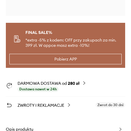
FINAL SALE%
*extra -5% z kodem: OFF przy zakupach za min.
399 zł. W appce masz extra -10%!
Pobierz APP
DARMOWA DOSTAWA od
280 zł
Dostawa nawet w 24h
ZWROTY I REKLAMACJE
Zwrot do 30 dni
Opis produktu