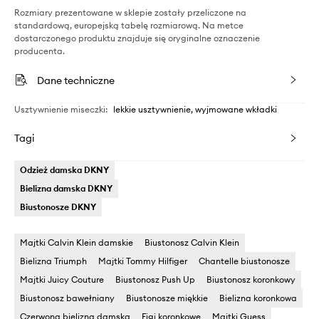
Rozmiary prezentowane w sklepie zostały przeliczone na
standardową, europejską tabelę rozmiarową. Na metce
dostarczonego produktu znajduje się oryginalne oznaczenie
producenta.
Dane techniczne
Usztywnienie miseczki
:
lekkie usztywnienie, wyjmowane wkładki
Tagi
Odzież damska DKNY
Bielizna damska DKNY
Biustonosze DKNY
Majtki Calvin Klein damskie
Biustonosz Calvin Klein
Bielizna Triumph
Majtki Tommy Hilfiger
Chantelle biustonosze
Majtki Juicy Couture
Biustonosz Push Up
Biustonosz koronkowy
Biustonosz bawełniany
Biustonosze miękkie
Bielizna koronkowa
Czerwona bielizna damska
Figi koronkowe
Majtki Guess