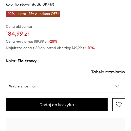
kolor fioletowy gładki DK7476
-10%
extra -5% z kodem: OFF*
Cena aktualna:
134,99 zł
Cena regularna:
189,99 zł
-28%
Najniższa cena z 30 dni przed obniżką:
149,99 zł
 -10%
Kolor:
fioletowy
Tabela rozmiarów
Wybierz rozmiar
Dodaj do koszyka