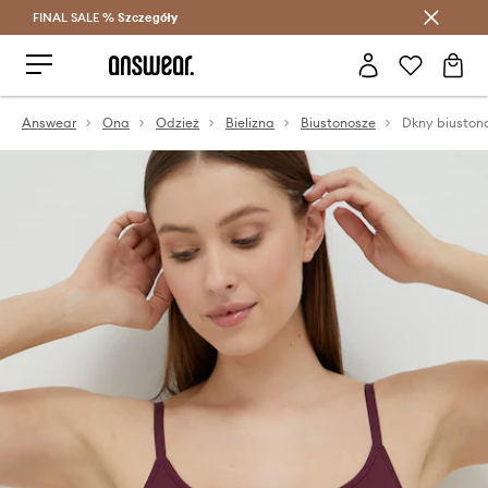
FINAL SALE %
Szczegóły
Oszczędzaj z Answear Club >
Answear
Ona
Odzież
Bielizna
Biustonosze
Dkny biuston