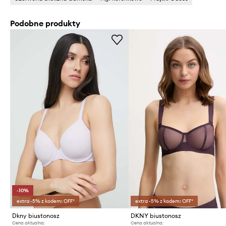
Podobne produkty
-10%
extra -5% z kodem: OFF*
extra -5% z kodem: OFF*
Dkny biustonosz
DKNY biustonosz
Cena aktualna:
Cena aktualna: