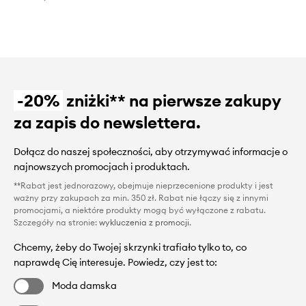
-20%
zniżki** na pierwsze zakupy
za zapis do newslettera.
Dołącz do naszej społeczności, aby otrzymywać informacje o
najnowszych promocjach i produktach.
**Rabat jest jednorazowy, obejmuje nieprzecenione produkty i jest
ważny przy zakupach za min. 350 zł. Rabat nie łączy się z innymi
promocjami, a niektóre produkty mogą być wyłączone z rabatu.
Szczegóły na stronie:
wykluczenia z promocji
.
Chcemy, żeby do Twojej skrzynki trafiało tylko to, co
naprawdę Cię interesuje. Powiedz, czy jest to:
Moda damska