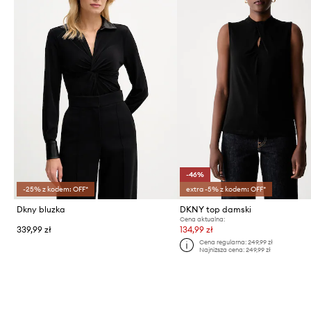
-46%
-25% z kodem: OFF*
extra -5% z kodem: OFF*
Dkny bluzka
DKNY top damski
Cena aktualna:
339,99 zł
134,99 zł
Cena regularna:
249,99 zł
Najniższa cena:
249,99 zł