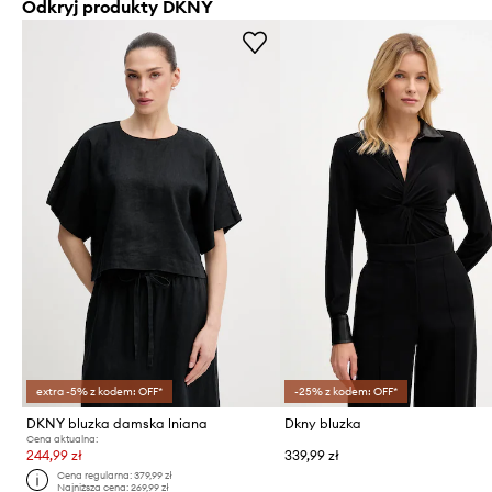
Odkryj produkty DKNY
extra -5% z kodem: OFF*
-25% z kodem: OFF*
DKNY bluzka damska lniana
Dkny bluzka
Cena aktualna:
244,99 zł
339,99 zł
Cena regularna:
379,99 zł
Najniższa cena:
269,99 zł