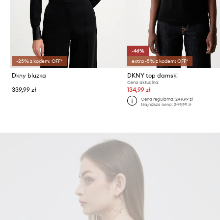
-46%
-25% z kodem: OFF*
extra -5% z kodem: OFF*
Dkny bluzka
DKNY top damski
Cena aktualna:
339,99 zł
134,99 zł
Cena regularna:
249,99 zł
Najniższa cena:
249,99 zł