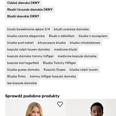
Odzież damska DKNY
Bluzki i koszule damskie DKNY
Bluzki damskie DKNY
bluzki bawełniane rękaw 3/4
bluzki oversize damskie
bluzka czarna elegancka
Bluzki z dekoltem
bluzka z wycięciem
bluzka pod żakiet
błyszcząca bluzka
bluzka młodzieżowa
koszula ralph lauren damska
medicine bluzki
koszula damska tommy hilfiger
medicine koszule damskie
koszula karl lagerfeld
Bluzka Tommy Hilfiger
bluzka guess damska
Koszula Guess
bluzka ralph lauren
Bluzka Pinko
tommy hilfiger koszula damska
lee koszule damskie
Sprawdź podobne produkty