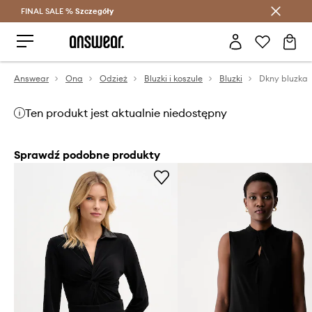
FINAL SALE %
Szczegóły
Oszczędzaj z Answear Club >
Answear
Ona
Odzież
Bluzki i koszule
Bluzki
Dkny bluzka
Ten produkt jest aktualnie niedostępny
Sprawdź podobne produkty