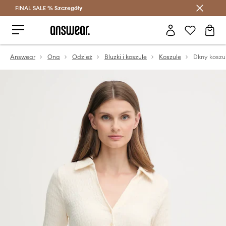
FINAL SALE %
Szczegóły
Oszczędzaj z Answear Club >
Answear
Ona
Odzież
Bluzki i koszule
Koszule
Dkny koszu