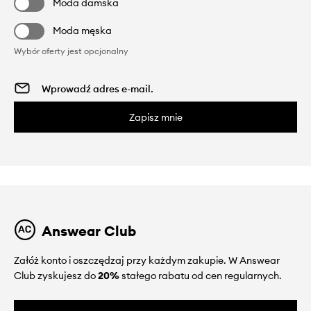
Moda damska
Moda męska
Wybór oferty jest opcjonalny
Zapisz mnie
Answear Club
Załóż konto i oszczędzaj przy każdym zakupie. W Answear
Club zyskujesz do
20%
stałego rabatu od cen regularnych.