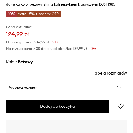
damska kolor beżowy slim z kołnierzykiem klasycznym DJ5T1385
-10%
extra -5% z kodem: OFF*
Cena aktualna:
124,99 zł
Cena regularna:
249,99 zł
-50%
Najniższa cena z 30 dni przed obniżką:
139,99 zł
 -10%
Kolor:
beżowy
Tabela rozmiarów
Wybierz rozmiar
Dodaj do koszyka