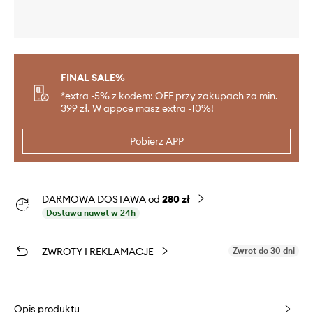
FINAL SALE%
*extra -5% z kodem: OFF przy zakupach za min.
399 zł. W appce masz extra -10%!
Pobierz APP
DARMOWA DOSTAWA od
280 zł
Dostawa nawet w 24h
ZWROTY I REKLAMACJE
Zwrot do 30 dni
Opis produktu