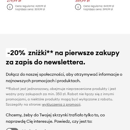
279,99 zł
359,99 zł
Cena regularna:
429,99 zł
Cena regularna:
549,99 zł
Najniższa cena:
309,99 zł
Najniższa cena:
399,99 zł
-20%
zniżki** na pierwsze zakupy
za zapis do newslettera.
Dołącz do naszej społeczności, aby otrzymywać informacje o
najnowszych promocjach i produktach.
**Rabat jest jednorazowy, obejmuje nieprzecenione produkty i jest
ważny przy zakupach za min. 350 zł. Rabat nie łączy się z innymi
promocjami, a niektóre produkty mogą być wyłączone z rabatu.
Szczegóły na stronie:
wykluczenia z promocji
.
Chcemy, żeby do Twojej skrzynki trafiało tylko to, co
naprawdę Cię interesuje. Powiedz, czy jest to: