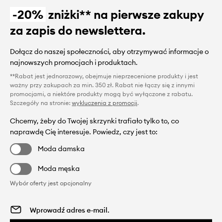
-20%
zniżki** na pierwsze zakupy
za zapis do newslettera.
Dołącz do naszej społeczności, aby otrzymywać informacje o
najnowszych promocjach i produktach.
**Rabat jest jednorazowy, obejmuje nieprzecenione produkty i jest
ważny przy zakupach za min. 350 zł. Rabat nie łączy się z innymi
promocjami, a niektóre produkty mogą być wyłączone z rabatu.
Szczegóły na stronie:
wykluczenia z promocji
.
Chcemy, żeby do Twojej skrzynki trafiało tylko to, co
naprawdę Cię interesuje. Powiedz, czy jest to:
Moda damska
Moda męska
Wybór oferty jest opcjonalny