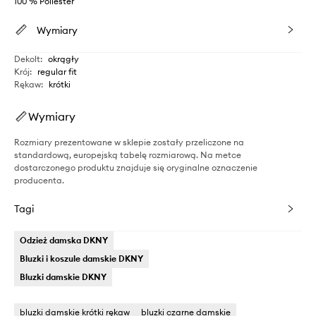
100 % Poliester
Wymiary
Dekolt
:
okrągły
Krój
:
regular fit
Rękaw
:
krótki
Wymiary
Rozmiary prezentowane w sklepie zostały przeliczone na
standardową, europejską tabelę rozmiarową. Na metce
dostarczonego produktu znajduje się oryginalne oznaczenie
producenta.
Tagi
Odzież damska DKNY
Bluzki i koszule damskie DKNY
Bluzki damskie DKNY
bluzki damskie krótki rękaw
bluzki czarne damskie