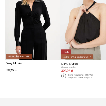
-16%
-25% z kodem: OFF*
extra -5% z kodem: OFF*
Dkny bluzka
Dkny bluzka
Cena aktualna:
339,99 zł
209,99 zł
Cena regularna:
499,99 zł
Najniższa cena:
249,99 zł