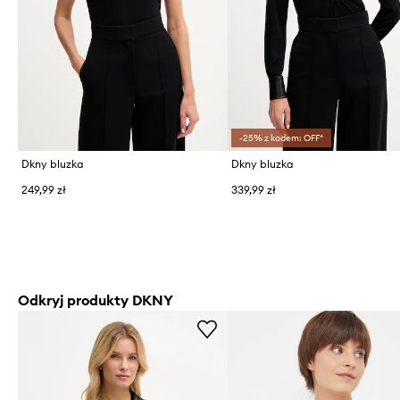
-25% z kodem: OFF*
Dkny bluzka
Dkny bluzka
249,99 zł
339,99 zł
Odkryj produkty DKNY