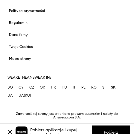
Polityka prywatności
Regulamin
Dane firmy
Twoje Cookies
Mapa strony
WEARETHEANSWEAR IN:
BG
CY
CZ
GR
HR
HU
IT
PL
RO
SI
SK
UA
UA(RU)
Zawartość tej strony jest chroniona prawem autorskim i należy do
Answear.com S.A.
Pobierz aplikację i kupuj
Pobierz