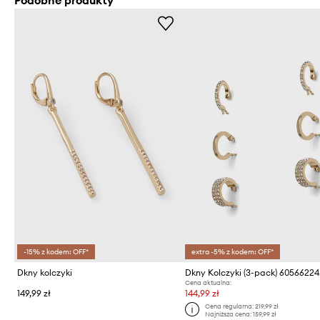
Podobne produkty
-15% z kodem: OFF*
extra -5% z kodem: OFF*
Dkny kolczyki
Dkny Kolczyki (3-pack) 60566224
Cena aktualna:
149,99 zł
144,99 zł
Cena regularna:
219,99 zł
Najniższa cena:
159,99 zł