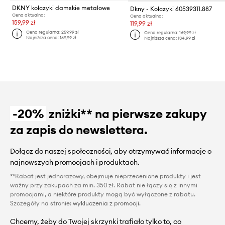
DKNY kolczyki damskie metalowe
Dkny - Kolczyki 60539311.887
Cena aktualna:
Cena aktualna:
159,99 zł
119,99 zł
Cena regularna:
259,99 zł
Cena regularna:
169,99 zł
Najniższa cena:
169,99 zł
Najniższa cena:
134,99 zł
-20%
zniżki** na pierwsze zakupy
za zapis do newslettera.
Dołącz do naszej społeczności, aby otrzymywać informacje o
najnowszych promocjach i produktach.
**Rabat jest jednorazowy, obejmuje nieprzecenione produkty i jest
ważny przy zakupach za min. 350 zł. Rabat nie łączy się z innymi
promocjami, a niektóre produkty mogą być wyłączone z rabatu.
Szczegóły na stronie:
wykluczenia z promocji
.
Chcemy, żeby do Twojej skrzynki trafiało tylko to, co