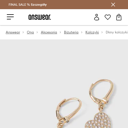
FINAL SALE %
Szczegóły
Oszczędzaj z Answear Club >
Answear
Ona
Akcesoria
Biżuteria
Kolczyki
Dkny kolczyki