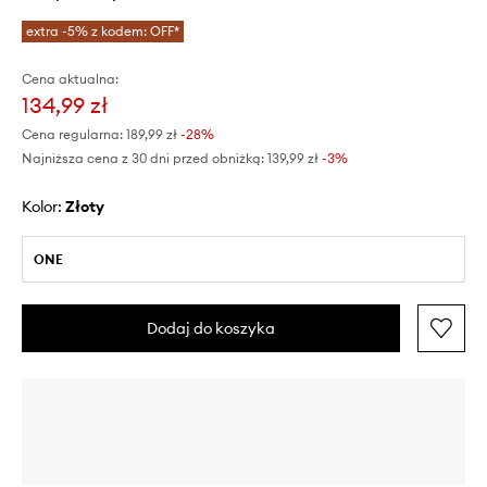
extra -5% z kodem: OFF*
Cena aktualna:
134,99 zł
Cena regularna:
189,99 zł
-28%
Najniższa cena z 30 dni przed obniżką:
139,99 zł
 -3%
Kolor:
złoty
ONE
Dodaj do koszyka