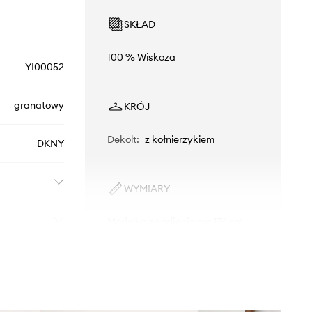
SKŁAD
100 % Wiskoza
YI00052
granatowy
KRÓJ
Dekolt
:
z kołnierzykiem
DKNY
WYMIARY
Modelka ze zdjęcia ma 176 cm
wzrostu i ma na sobie rozmiar S.
Rozmiarówka standardowa
Zalecamy wybór rozmiaru, jaki nosisz
zazwyczaj.
Rozmiary prezentowane w sklepie