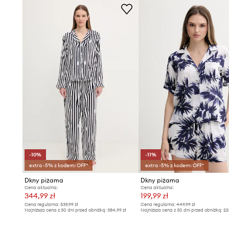
-10%
-11%
extra -5% z kodem: OFF*
extra -5% z kodem: OFF*
Dkny piżama
Dkny piżama
Cena aktualna:
Cena aktualna:
344,99 zł
199,99 zł
Cena regularna:
539,99 zł
Cena regularna:
449,99 zł
Najniższa cena z 30 dni przed obniżką:
384,99 zł
Najniższa cena z 30 dni przed obniżką:
22