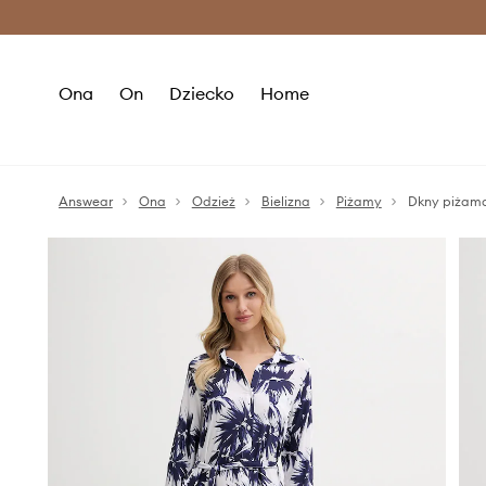
Premium Fashion Benefits >
O
Ona
On
Dziecko
Home
Answear
Ona
Odzież
Bielizna
Piżamy
Dkny piżam