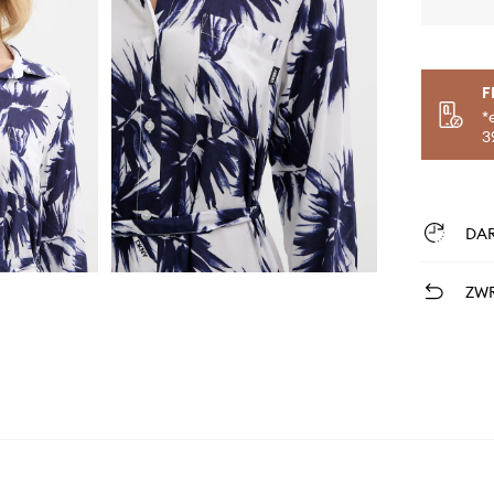
F
*
3
DA
ZWR