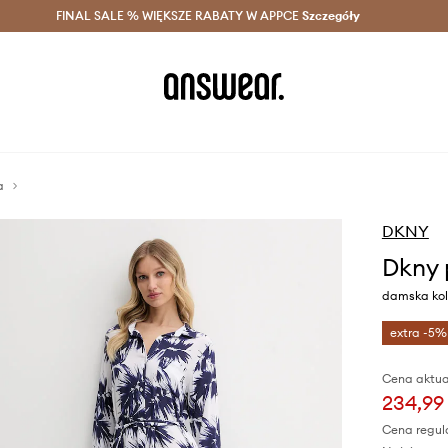
szczędzaj z Answear Club >
FINAL SALE % WIĘKSZE RABATY W APPCE
Dostawa nawet w 24h >
Szczegóły
News
a
DKNY
Dkny
damska kol
extra -5%
Cena aktua
234,99 
Cena regul