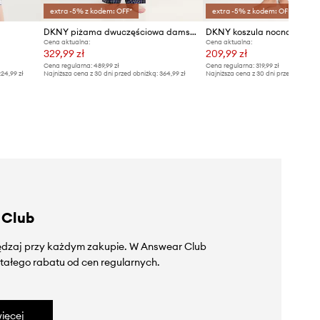
extra -5% z kodem: OFF*
extra -5% z kodem: OFF*
DKNY piżama dwuczęściowa damska z wiskozą
Cena aktualna:
Cena aktualna:
329,99 zł
209,99 zł
Cena regularna:
489,99 zł
Cena regularna:
319,99 zł
24,99 zł
Najniższa cena z 30 dni przed obniżką:
364,99 zł
Najniższa cena z 30 dni przed obniżką
 Club
zędzaj przy każdym zakupie. W Answear Club
tałego rabatu od cen regularnych.
ięcej