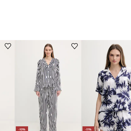
-10%
-11%