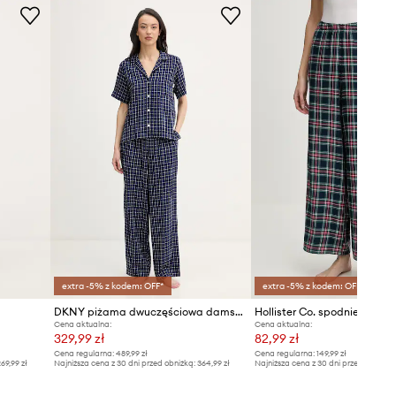
zostały przeliczone na standardową,
europejską tabelę rozmiarową. Na
metce dostarczonego produktu
znajduje się oryginalne oznaczenie
producenta.
Tabela rozmiarów
extra -5% z kodem: OFF*
extra -5% z kodem: OFF*
DKNY piżama dwuczęściowa damska z wiskozą
Hollister Co. spodnie piża
Cena aktualna:
Cena aktualna:
329,99 zł
82,99 zł
Cena regularna:
489,99 zł
Cena regularna:
149,99 zł
69,99 zł
Najniższa cena z 30 dni przed obniżką:
364,99 zł
Najniższa cena z 30 dni przed obniżką