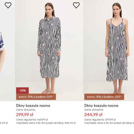
-10%
extra -5% z kodem: OFF*
extra -5% z kodem: OFF*
Dkny koszula nocna
Dkny koszula nocna
Cena aktualna:
Cena aktualna:
299,99 zł
244,99 zł
Cena regularna:
469,99 zł
Cena regularna:
379,99 zł
4,99 zł
Najniższa cena z 30 dni przed obniżką:
334,99 zł
Najniższa cena z 30 dni przed obniżką:
2