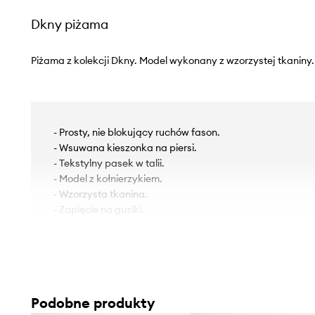
Dkny piżama
Piżama z kolekcji Dkny. Model wykonany z wzorzystej tkaniny.
- Prosty, nie blokujący ruchów fason.
- Wsuwana kieszonka na piersi.
- Tekstylny pasek w talii.
- Model z kołnierzykiem.
- Wzorzysta tkanina.
- Zapięcie na guziki.
Podobne produkty