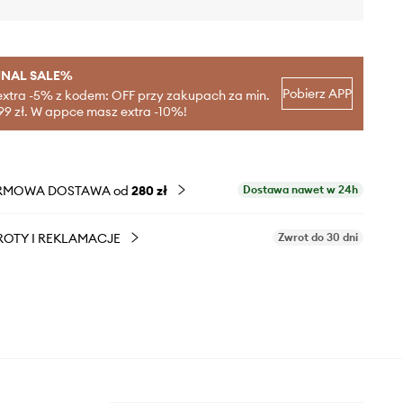
INAL SALE%
Pobierz APP
extra -5% z kodem: OFF przy zakupach za min.
99 zł. W appce masz extra -10%!
RMOWA DOSTAWA od
280 zł
Dostawa nawet w 24h
OTY I REKLAMACJE
Zwrot do 30 dni