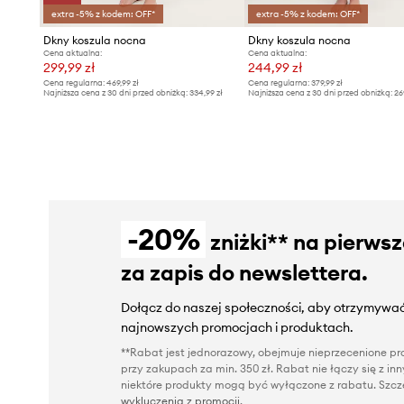
extra -5% z kodem: OFF*
extra -5% z kodem: OFF*
Dkny koszula nocna
Dkny koszula nocna
Cena aktualna:
Cena aktualna:
299,99 zł
244,99 zł
Cena regularna:
469,99 zł
Cena regularna:
379,99 zł
Najniższa cena z 30 dni przed obniżką:
334,99 zł
Najniższa cena z 30 dni przed obniżką:
26
-20%
zniżki** na pierws
za zapis do newslettera.
Dołącz do naszej społeczności, aby otrzymywać
najnowszych promocjach i produktach.
**Rabat jest jednorazowy, obejmuje nieprzecenione pro
przy zakupach za min. 350 zł. Rabat nie łączy się z i
niektóre produkty mogą być wyłączone z rabatu. Szcze
wykluczenia z promocji
.