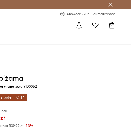
letter >
Regularne nowości >
Answear Club
Journal
Pomoc
 piżama
or granatowy YI00052
 z kodem: OFF*
lna:
zł
arna:
509,99 zł
-53%