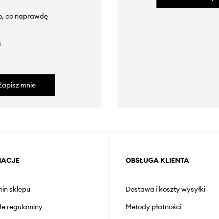
to, co naprawdę
a
Zapisz mnie
MACJE
OBSŁUGA KLIENTA
in sklepu
Dostawa i koszty wysyłki
łe regulaminy
Metody płatności