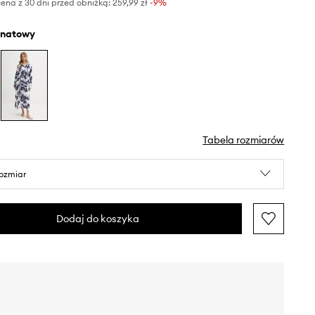
ena z 30 dni przed obniżką:
259,99 zł
 -9%
anatowy
Tabela rozmiarów
rozmiar
Dodaj do koszyka