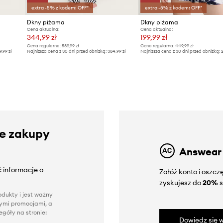
extra -5% z kodem: OFF*
extra -5% z kodem: OFF*
Dkny piżama
Dkny piżama
Cena aktualna:
Cena aktualna:
344,99 zł
199,99 zł
Cena regularna:
539,99 zł
Cena regularna:
449,99 zł
9,99 zł
Najniższa cena z 30 dni przed obniżką:
384,99 zł
Najniższa cena z 30 dni przed obniżką:
2
ze zakupy
Answear
 informacje o
Załóż konto i oszc
zyskujesz do
20%
s
dukty i jest ważny
nnymi promocjami, a
góły na stronie:
Dowiedz się w