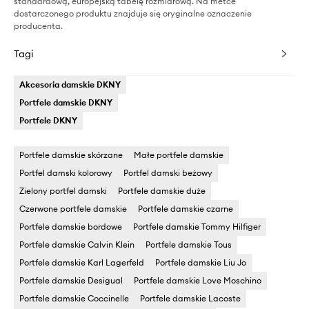
standardową, europejską tabelę rozmiarową. Na metce
dostarczonego produktu znajduje się oryginalne oznaczenie
producenta.
Tagi
Akcesoria damskie DKNY
Portfele damskie DKNY
Portfele DKNY
Portfele damskie skórzane
Małe portfele damskie
Portfel damski kolorowy
Portfel damski beżowy
Zielony portfel damski
Portfele damskie duże
Czerwone portfele damskie
Portfele damskie czarne
Portfele damskie bordowe
Portfele damskie Tommy Hilfiger
Portfele damskie Calvin Klein
Portfele damskie Tous
Portfele damskie Karl Lagerfeld
Portfele damskie Liu Jo
Portfele damskie Desigual
Portfele damskie Love Moschino
Portfele damskie Coccinelle
Portfele damskie Lacoste