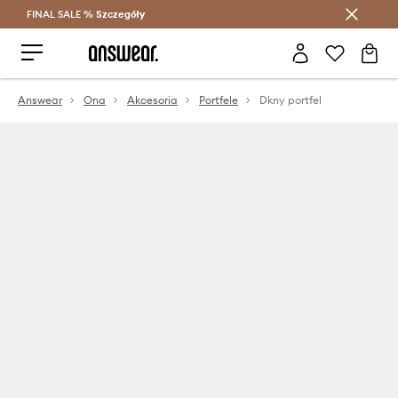
FINAL SALE %
Szczegóły
Oszczędzaj z Answear Club >
Answear
Ona
Akcesoria
Portfele
Dkny portfel