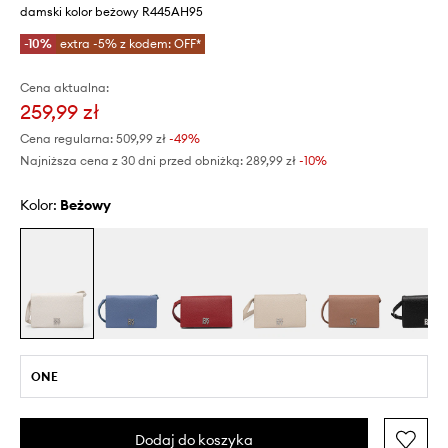
damski kolor beżowy R445AH95
-10%
extra -5% z kodem: OFF*
Cena aktualna:
259,99 zł
Cena regularna:
509,99 zł
-49%
Najniższa cena z 30 dni przed obniżką:
289,99 zł
 -10%
Kolor:
beżowy
ONE
Dodaj do koszyka