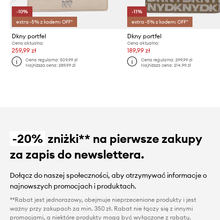
-10%
-11%
extra -5% z kodem: OFF*
extra -5% z kodem: OFF*
Dkny portfel
Dkny portfel
Cena aktualna:
Cena aktualna:
259,99 zł
189,99 zł
Cena regularna:
509,99 zł
Cena regularna:
299,99 zł
Najniższa cena:
289,99 zł
Najniższa cena:
214,99 zł
-20%
zniżki** na pierwsze zakupy
za zapis do newslettera.
Dołącz do naszej społeczności, aby otrzymywać informacje o
najnowszych promocjach i produktach.
**Rabat jest jednorazowy, obejmuje nieprzecenione produkty i jest
ważny przy zakupach za min. 350 zł. Rabat nie łączy się z innymi
promocjami, a niektóre produkty mogą być wyłączone z rabatu.