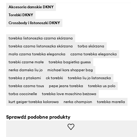
Akcesoria damskie DKNY
Torebki DKNY
Crossbody i listonoszki DKNY
torebka listonoszka czarna skórzana
torebka czarna listonoszka skórzana
torba skórzana
mała czarna torebka elegancka
czarna torebka elegancka
torebki czarne małe
torebka bagietka guess
nerka damska liu jo
michael kors shopper bag
torebka z ptakami
ck torebki
torebka liu jo listonoszka
torebka czarna tous
pepe jeans torebka
torebka us polo
torba coccinelle
torebka love moschino beżowa
kurt geiger torebka kolorowa
nerka champion
torebka marella
Sprawdź podobne produkty