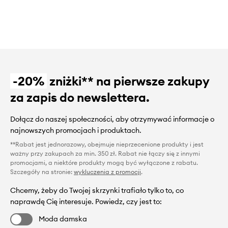
-20%
zniżki** na pierwsze zakupy
za zapis do newslettera.
Dołącz do naszej społeczności, aby otrzymywać informacje o
najnowszych promocjach i produktach.
**Rabat jest jednorazowy, obejmuje nieprzecenione produkty i jest
ważny przy zakupach za min. 350 zł. Rabat nie łączy się z innymi
promocjami, a niektóre produkty mogą być wyłączone z rabatu.
Szczegóły na stronie:
wykluczenia z promocji
.
Chcemy, żeby do Twojej skrzynki trafiało tylko to, co
naprawdę Cię interesuje. Powiedz, czy jest to:
Moda damska