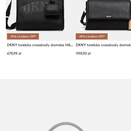
-15% z kodem: OFF*
-15% z kodem: OFF*
DKNY torebka crossbody damska HADLEE
679,99 zł
1199,90 zł