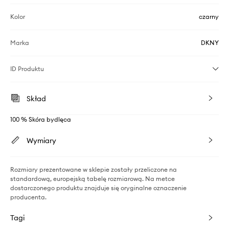
Kolor
czarny
Marka
DKNY
ID Produktu
Skład
100 % Skóra bydlęca
Wymiary
Rozmiary prezentowane w sklepie zostały przeliczone na
standardową, europejską tabelę rozmiarową. Na metce
dostarczonego produktu znajduje się oryginalne oznaczenie
producenta.
Tagi