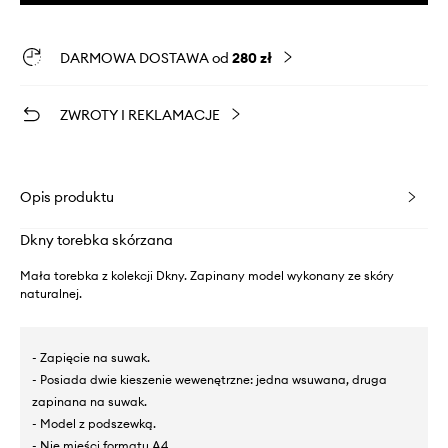
DARMOWA DOSTAWA od
280 zł
ZWROTY I REKLAMACJE
Opis produktu
Dkny torebka skórzana
Mała torebka z kolekcji Dkny. Zapinany model wykonany ze skóry
naturalnej.
- Zapięcie na suwak.
- Posiada dwie kieszenie wewenętrzne: jedna wsuwana, druga
zapinana na suwak.
- Model z podszewką.
- Nie mieści formatu A4.