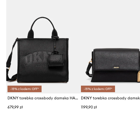
-15% z kodem: OFF*
-15% z kodem: OFF*
DKNY torebka crossbody damska HADLEE
679,99 zł
1199,90 zł