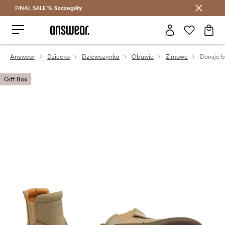
FINAL SALE %
Szczegóły
Oszczędzaj z Answear Club >
Answear
Dziecko
Dziewczynka
Obuwie
Zimowe
Gift Box