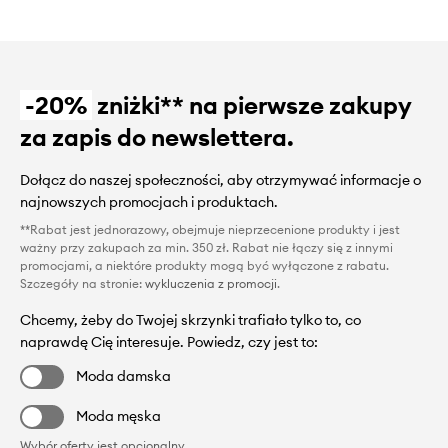
-20%
zniżki** na pierwsze zakupy
za zapis do newslettera.
Dołącz do naszej społeczności, aby otrzymywać informacje o
najnowszych promocjach i produktach.
**Rabat jest jednorazowy, obejmuje nieprzecenione produkty i jest
ważny przy zakupach za min. 350 zł. Rabat nie łączy się z innymi
promocjami, a niektóre produkty mogą być wyłączone z rabatu.
Szczegóły na stronie:
wykluczenia z promocji
.
Chcemy, żeby do Twojej skrzynki trafiało tylko to, co
naprawdę Cię interesuje. Powiedz, czy jest to:
Moda damska
Moda męska
Wybór oferty jest opcjonalny