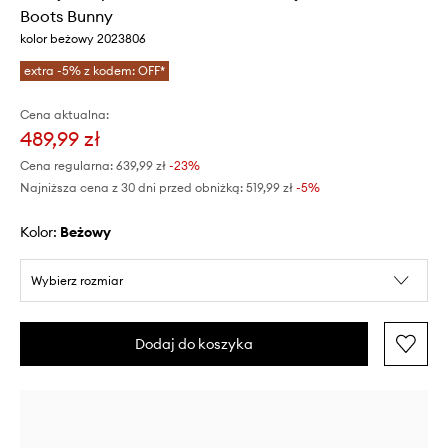
Boots Bunny
kolor beżowy 2023806
extra -5% z kodem: OFF*
Cena aktualna:
489,99 zł
Cena regularna:
639,99 zł
-23%
Najniższa cena z 30 dni przed obniżką:
519,99 zł
 -5%
Kolor:
beżowy
Wybierz rozmiar
Dodaj do koszyka