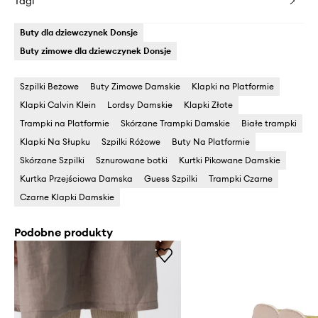
Tagi
Buty dla dziewczynek Donsje
Buty zimowe dla dziewczynek Donsje
Szpilki Beżowe
Buty Zimowe Damskie
Klapki na Platformie
Klapki Calvin Klein
Lordsy Damskie
Klapki Złote
Trampki na Platformie
Skórzane Trampki Damskie
Białe trampki
Klapki Na Słupku
Szpilki Różowe
Buty Na Platformie
Skórzane Szpilki
Sznurowane botki
Kurtki Pikowane Damskie
Kurtka Przejściowa Damska
Guess Szpilki
Trampki Czarne
Czarne Klapki Damskie
Podobne produkty