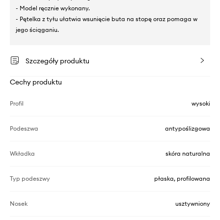
- Model ręcznie wykonany.
- Pętelka z tyłu ułatwia wsunięcie buta na stopę oraz pomaga w
jego ściąganiu.
Szczegóły produktu
Cechy produktu
Profil
wysoki
Podeszwa
antypoślizgowa
Wkładka
skóra naturalna
Typ podeszwy
płaska, profilowana
Nosek
usztywniony