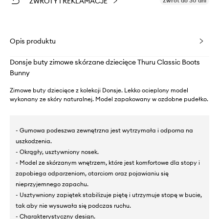
ZWROTY I REKLAMACJE
Zwrot do 30 dni
Opis produktu
Donsje buty zimowe skórzane dziecięce Thuru Classic Boots
Bunny
Zimowe buty dziecięce z kolekcji Donsje. Lekko ocieplony model
wykonany ze skóry naturalnej. Model zapakowany w ozdobne pudełko.
- Gumowa podeszwa zewnętrzna jest wytrzymała i odporna na
uszkodzenia.
- Okrągły, usztywniony nosek.
- Model ze skórzanym wnętrzem, które jest komfortowe dla stopy i
zapobiega odparzeniom, otarciom oraz pojawianiu się
nieprzyjemnego zapachu.
- Usztywniony zapiętek stabilizuje piętę i utrzymuje stopę w bucie,
tak aby nie wysuwała się podczas ruchu.
- Charakterystyczny design.