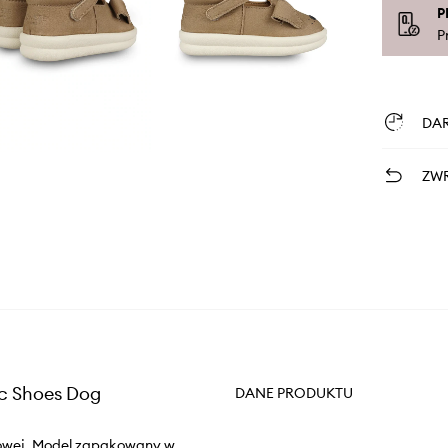
P
P
DA
ZWR
ic Shoes Dog
DANE PRODUKTU
ukowej. Model zapakowany w