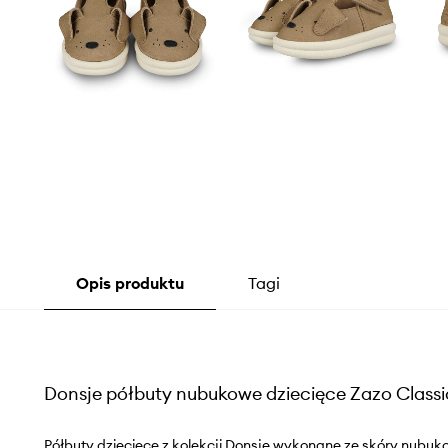
Opis produktu
Tagi
Donsje półbuty nubukowe dziecięce Zazo Class
Półbuty dziecięce z kolekcji Donsje wykonane ze skóry nub