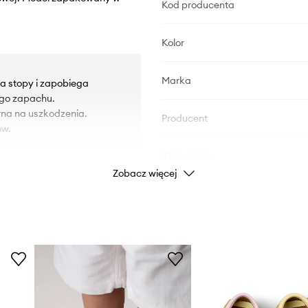
Kod producenta
Kolor
Marka
la stopy i zapobiega
ego zapachu.
na na uszkodzenia.
Producent
ów.
ID Produktu
Zobacz więcej