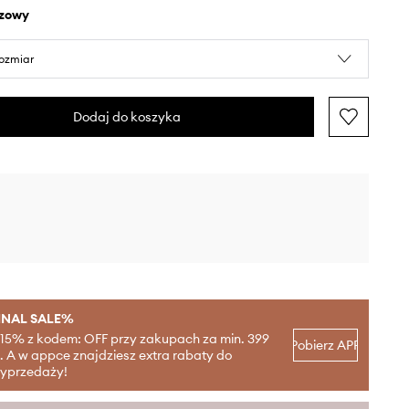
ązowy
rozmiar
Dodaj do koszyka
INAL SALE%
-15% z kodem: OFF przy zakupach za min. 399
Pobierz APP
ł. A w appce znajdziesz extra rabaty do
yprzedaży!