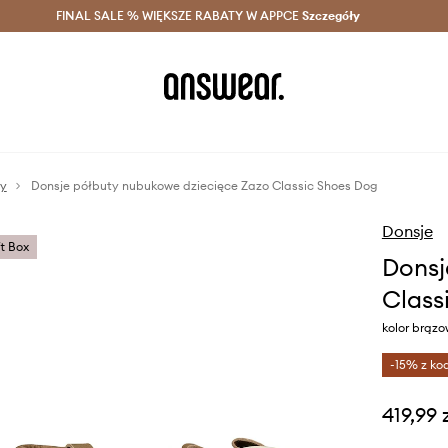
szczędzaj z Answear Club >
FINAL SALE % WIĘKSZE RABATY W APPCE
Dostawa nawet w 24h >
Szczegóły
News
ty
Donsje półbuty nubukowe dziecięce Zazo Classic Shoes Dog
Donsje
ft Box
Donsj
Class
kolor brąz
-15% z ko
419,99 