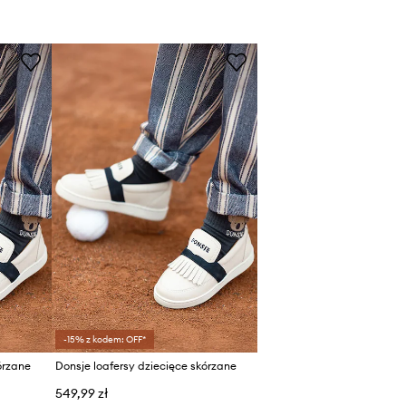
-15% z kodem: OFF*
órzane
Donsje loafersy dziecięce skórzane
549,99 zł