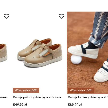
-15% z kodem: OFF*
-15% z kodem: OFF*
rzane
Donsje półbuty dziecięce skórzane
Donsje loafersy dziecięce sk
549,99 zł
589,99 zł