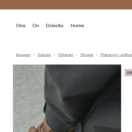
Premium Fashion Benefits >
O
Ona
On
Dziecko
Home
Answear
Dziecko
Chłopiec
Obuwie
Mokasyny i półbu
Gi