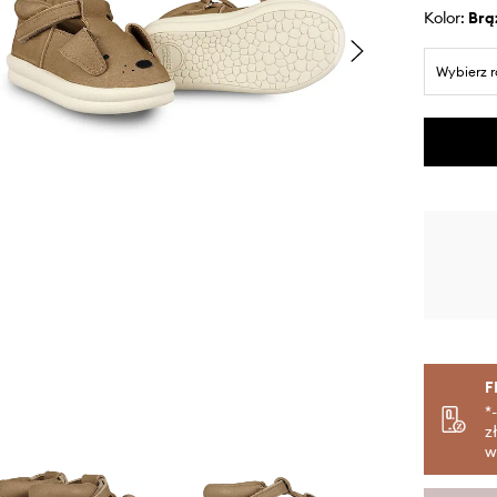
Kolor:
br
Wybierz 
F
*
z
w