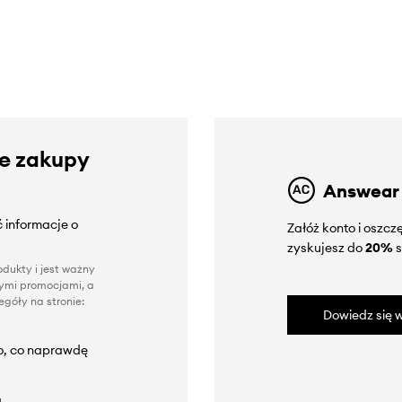
ze zakupy
Answear
 informacje o
Załóż konto i oszc
zyskujesz do
20%
s
dukty i jest ważny
nnymi promocjami, a
góły na stronie:
Dowiedz się w
to, co naprawdę
a