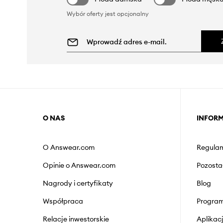
Wybór oferty jest opcjonalny
O NAS
INFOR
O Answear.com
Regulam
Opinie o Answear.com
Pozosta
Nagrody i certyfikaty
Blog
Współpraca
Program
Relacje inwestorskie
Aplika