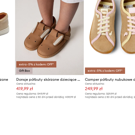
extra -5% z kodem: OFF*
Gift Box
extra -5% z kodem: OFF*
rzane
Donsje półbuty skórzane dziecięce Xan Classic Shoes Bunny
Cena aktualna:
Cena aktualna:
419,99 zł
249,99 zł
Cena regularna:
549,99 zł
Cena regularna:
329,99 zł
Najniższa cena z 30 dni przed obniżką:
439,99 zł
Najniższa cena z 30 dni przed obniżką:
2