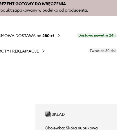
REZENT GOTOWY DO WRĘCZENIA
rodukt zapakowany w pudełko od producenta.
RMOWA DOSTAWA od
280 zł
Dostawa nawet w 24h
OTY I REKLAMACJE
Zwrot do 30 dni
SKŁAD
Cholewka: Skóra nubukowa