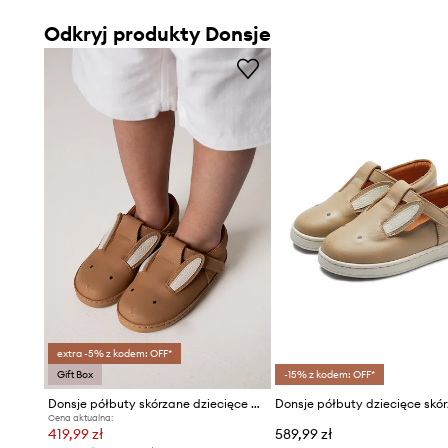
Odkryj produkty Donsje
extra -5% z kodem: OFF*
Gift Box
-15% z kodem: OFF*
Donsje półbuty skórzane dziecięce Xan Classic Shoes Bunny
Donsje półbuty dziecięce skó
Cena aktualna:
419,99 zł
589,99 zł