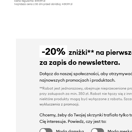
Cena regularna:
549,99 zł
Najniższa cena z 30 dni przed obniżką:
439,99 zł
-20%
zniżki** na pierws
za zapis do newslettera.
Dołącz do naszej społeczności, aby otrzymywać
najnowszych promocjach i produktach.
**Rabat jest jednorazowy, obejmuje nieprzecenione pro
przy zakupach za min. 350 zł. Rabat nie łączy się z i
niektóre produkty mogą być wyłączone z rabatu. Szcze
wykluczenia z promocji
.
Chcemy, żeby do Twojej skrzynki trafiało tylko 
Cię interesuje. Powiedz, czy jest to:
Moda damska
Moda męsk