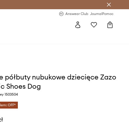
letter >
Regularne nowości >
Answear Club
Journal
Pomoc
e półbuty nubukowe dziecięce Zazo
ic Shoes Dog
owy 1503504
dem: OFF*
zł