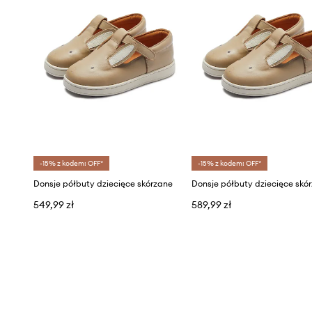
-15% z kodem: OFF*
-15% z kodem: OFF*
Donsje półbuty dziecięce skórzane
Donsje półbuty dziecięce skó
549,99 zł
589,99 zł