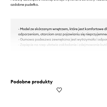
ozdobne pudełko.
- Model ze skórzanym wnętrzem, które jest komfortowe d
odparzeniom, otarciom oraz pojawianiu się nieprzyjemn
- Gumowa podeszwa zewnętrzna jest wytrzymała i odpor
- Zapięcie na rzep ułatwia zakładanie i zdejmowanie but
Podobne produkty