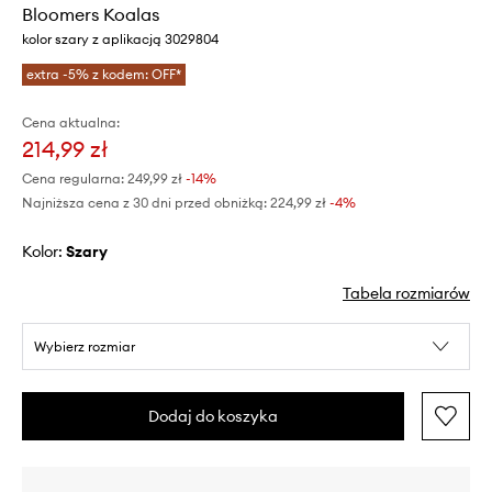
Bloomers Koalas
kolor szary z aplikacją 3029804
extra -5% z kodem: OFF*
Cena aktualna:
214,99 zł
Cena regularna:
249,99 zł
-14%
Najniższa cena z 30 dni przed obniżką:
224,99 zł
 -4%
Kolor:
szary
Tabela rozmiarów
Wybierz rozmiar
Dodaj do koszyka