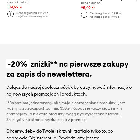
Cena aktualna:
Cena aktualna:
104,99 zł
95,99 zł
Cena regularna:
149,99 zł
Cena regularna:
119,99 zł
Najniższa cena:
109,99 zł
Najniższa cena:
119,99 zł
-20%
zniżki** na pierwsze zakupy
za zapis do newslettera.
Dołącz do naszej społeczności, aby otrzymywać informacje o
najnowszych promocjach i produktach.
**Rabat jest jednorazowy, obejmuje nieprzecenione produkty i jest
ważny przy zakupach za min. 350 zł. Rabat nie łączy się z innymi
promocjami, a niektóre produkty mogą być wyłączone z rabatu.
Szczegóły na stronie:
wykluczenia z promocji
.
Chcemy, żeby do Twojej skrzynki trafiało tylko to, co
naprawdę Cię interesuje. Powiedz, czy jest to: