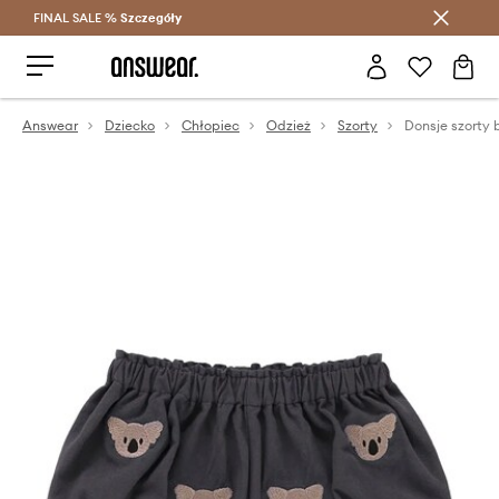
FINAL SALE %
Szczegóły
Oszczędzaj z Answear Club >
Answear
Dziecko
Chłopiec
Odzież
Szorty