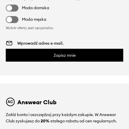
Moda damska
Moda męska
Wybór oferty jest opcjonalny
Zapisz mnie
Answear Club
Załóż konto i oszczędzaj przy każdym zakupie. W Answear
Club zyskujesz do
20%
stałego rabatu od cen regularnych.