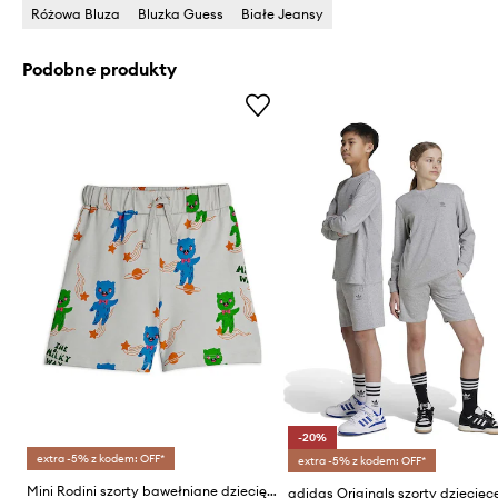
Różowa Bluza
Bluzka Guess
Białe Jeansy
Podobne produkty
-20%
extra -5% z kodem: OFF*
extra -5% z kodem: OFF*
Mini Rodini szorty bawełniane dziecięce Aliens