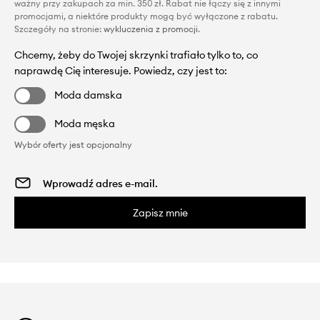
ważny przy zakupach za min. 350 zł. Rabat nie łączy się z innymi
promocjami, a niektóre produkty mogą być wyłączone z rabatu.
Szczegóły na stronie:
wykluczenia z promocji
.
Chcemy, żeby do Twojej skrzynki trafiało tylko to, co
naprawdę Cię interesuje. Powiedz, czy jest to:
Moda damska
Moda męska
Wybór oferty jest opcjonalny
Zapisz mnie