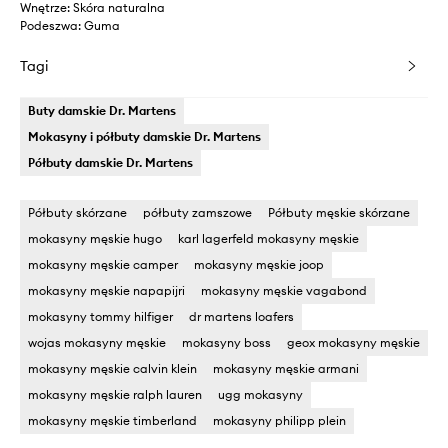
Wnętrze: Skóra naturalna
Podeszwa: Guma
Tagi
Buty damskie Dr. Martens
Mokasyny i półbuty damskie Dr. Martens
Półbuty damskie Dr. Martens
Półbuty skórzane
półbuty zamszowe
Półbuty męskie skórzane
mokasyny męskie hugo
karl lagerfeld mokasyny męskie
mokasyny męskie camper
mokasyny męskie joop
mokasyny męskie napapijri
mokasyny męskie vagabond
mokasyny tommy hilfiger
dr martens loafers
wojas mokasyny męskie
mokasyny boss
geox mokasyny męskie
mokasyny męskie calvin klein
mokasyny męskie armani
mokasyny męskie ralph lauren
ugg mokasyny
mokasyny męskie timberland
mokasyny philipp plein