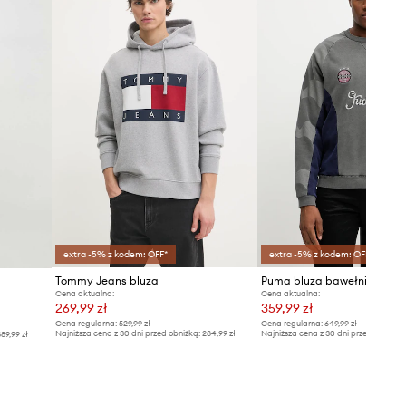
extra -5% z kodem: OFF*
extra -5% z kodem: OFF*
Tommy Jeans bluza
Cena aktualna:
Cena aktualna:
269,99 zł
359,99 zł
Cena regularna:
529,99 zł
Cena regularna:
649,99 zł
Najniższa cena z 30 dni przed obniżką:
284,99 zł
Najniższa cena z 30 dni przed obniżką
89,99 zł