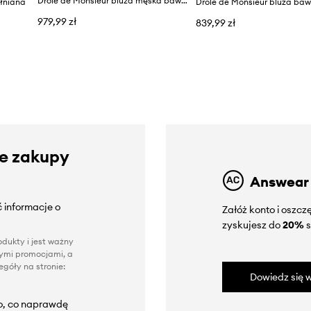
Drôle de Monsieur bluza męska bawełniana
łniana
Drôle de Monsieur bluza ba
979,99 zł
839,99 zł
ze zakupy
Answear
 informacje o
Załóż konto i oszc
zyskujesz do
20%
s
dukty i jest ważny
nnymi promocjami, a
góły na stronie:
Dowiedz się w
to, co naprawdę