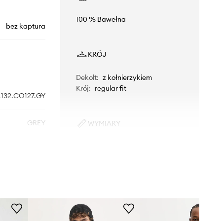
100 % Bawełna
bez kaptura
KRÓJ
Dekolt
:
z kołnierzykiem
Krój
:
regular fit
132.CO127.GY
GREY
WYMIARY
Model ze zdjęcia ma 188 cm
szary
wzrostu i ma na sobie rozmiar L.
Rozmiarówka standardowa
le de Monsieur
Zalecamy wybór rozmiaru, jaki nosisz
zazwyczaj.
Tabela rozmiarów