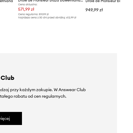
Drôle de Monsieur bluza bawełniana Le Sweatshirt Slogan
wełniana
Cena aktualna:
571,99 zł
949,99 zł
Cena regularna:
819,99 zł
Najniższa cena z 30 dni przed obniżką:
612,99 zł
 Club
zędzaj przy każdym zakupie. W Answear Club
tałego rabatu od cen regularnych.
ięcej