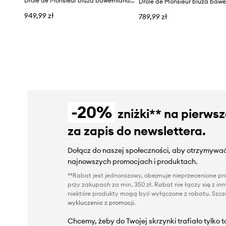
Drôle de Monsieur bluza bawełniana Le Polo Drôle
Drôle de Monsieur bluza bawe
949,99 zł
789,99 zł
-20%
zniżki** na pierws
za zapis do newslettera.
Dołącz do naszej społeczności, aby otrzymywać
najnowszych promocjach i produktach.
**Rabat jest jednorazowy, obejmuje nieprzecenione pro
przy zakupach za min. 350 zł. Rabat nie łączy się z i
niektóre produkty mogą być wyłączone z rabatu. Szcze
wykluczenia z promocji
.
Chcemy, żeby do Twojej skrzynki trafiało tylko 