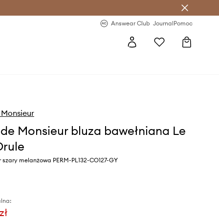
letter >
Regularne nowości >
Answear Club
Journal
Pomoc
 Monsieur
 de Monsieur bluza bawełniana Le
Drule
r szary melanżowa PERM-PL132-CO127-GY
lna:
zł