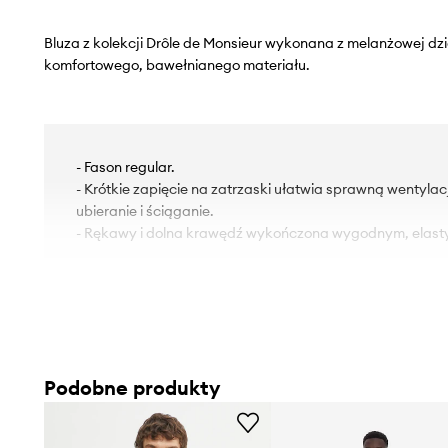
Bluza z kolekcji Drôle de Monsieur wykonana z melanżowej dz
komfortowego, bawełnianego materiału.
- Fason regular.
- Krótkie zapięcie na zatrzaski ułatwia sprawną wentyla
ubieranie i ściąganie.
- Rękawy i dolna krawędź wykończona wygodnym, elas
Podobne produkty