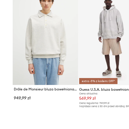
extra -5% z kodem: OFF*
Drôle de Monsieur bluza bawełniana Le Polo Drôle
Guess U.S.A. bluza bawełnia
Cena aktualna:
949,99 zł
569,99 zł
Cena regularna:
749,99 zł
Najniższa cena z 30 dni przed obniżką:
59