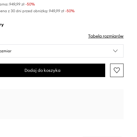
arna:
949,99 zł
-50%
ena z 30 dni przed obniżką:
949,99 zł
 -50%
ry
Tabela rozmiarów
rozmiar
Dodaj do koszyka