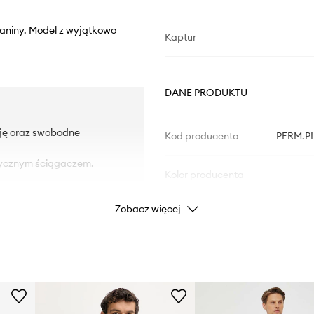
ianiny. Model z wyjątkowo
Kaptur
DANE PRODUKTU
cję oraz swobodne
Kod producenta
PERM.PL
tycznym ściągaczem.
Kolor producenta
Zobacz więcej
Kolor
Marka
Drô
ID Produktu