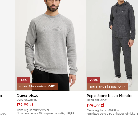
-10%
-50%
extra -5% z kodem: OFF*
extra -5% z kodem: OFF*
Guess bluza
na
Pepe Jeans bluza Mondra
Cena aktualna:
Cena aktualna:
179,99 zł
194,99 zł
Cena regularna:
299,99 zł
Cena regularna:
389,99 zł
Najniższa cena z 30 dni przed obniżką:
199,99 zł
9,99 zł
Najniższa cena z 30 dni przed obniżką:
3