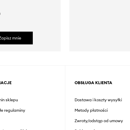
a
Zapisz mnie
MACJE
OBSŁUGA KLIENTA
in sklepu
Dostawa i koszty wysyłki
łe regulaminy
Metody płatności
Zwroty/odstąp od umowy