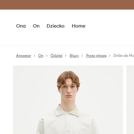
Premium Fashion Benefits >
O
Ona
On
Dziecko
Home
Answear
On
Odzież
Bluzy
Przez głowę
Drôle de Mo