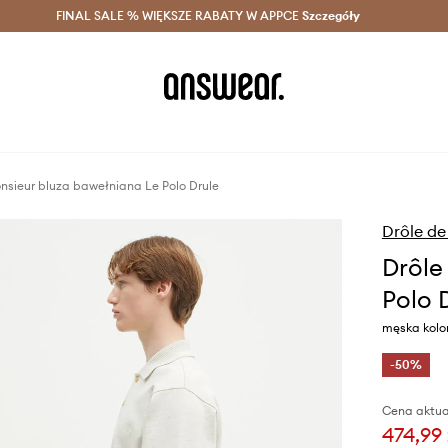
szczędzaj z Answear Club >
FINAL SALE % WIĘKSZE RABATY W APPCE
Dostawa nawet w 24h >
Szczegóły
News
nsieur bluza bawełniana Le Polo Drule
Drôle de
Drôle
Polo 
męska kolo
-50%
Cena aktua
474,99 