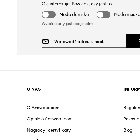
Cię interesuje. Powiedz, czy jest to:
Moda damska
Moda męsk
Wybór oferty jest opcjonalny
O NAS
INFOR
O Answear.com
Regulam
Opinie o Answear.com
Pozosta
Nagrody i certyfikaty
Blog