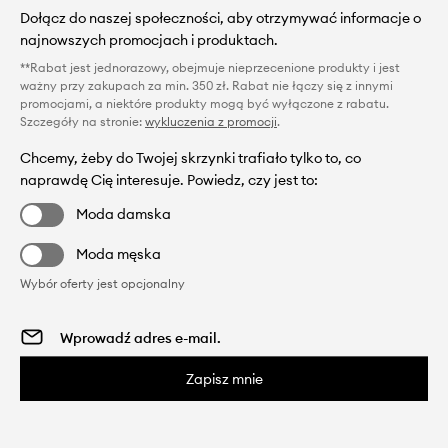
Dołącz do naszej społeczności, aby otrzymywać informacje o
najnowszych promocjach i produktach.
**Rabat jest jednorazowy, obejmuje nieprzecenione produkty i jest
ważny przy zakupach za min. 350 zł. Rabat nie łączy się z innymi
promocjami, a niektóre produkty mogą być wyłączone z rabatu.
Szczegóły na stronie:
wykluczenia z promocji
.
Chcemy, żeby do Twojej skrzynki trafiało tylko to, co
naprawdę Cię interesuje. Powiedz, czy jest to:
Moda damska
Moda męska
Wybór oferty jest opcjonalny
Zapisz mnie