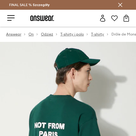
FINAL SALE %
Szczegóły
Oszczędzaj z Answear Club >
Answear
On
Odzież
T-shirty i polo
T-shirty