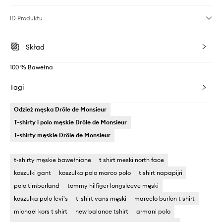
ID Produktu
Skład
100 % Bawełna
Tagi
Odzież męska Drôle de Monsieur
T-shirty i polo męskie Drôle de Monsieur
T-shirty męskie Drôle de Monsieur
t-shirty męskie bawełniane
t shirt meski north face
koszulki gant
koszulka polo marco polo
t shirt napapijri
polo timberland
tommy hilfiger longsleeve męski
koszulka polo levi's
t-shirt vans męski
marcelo burlon t shirt
michael kors t shirt
new balance tshirt
armani polo