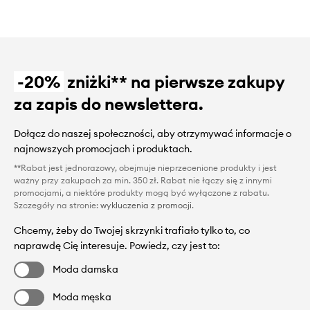
-20%
zniżki** na pierwsze zakupy
za zapis do newslettera.
Dołącz do naszej społeczności, aby otrzymywać informacje o
najnowszych promocjach i produktach.
**Rabat jest jednorazowy, obejmuje nieprzecenione produkty i jest
ważny przy zakupach za min. 350 zł. Rabat nie łączy się z innymi
promocjami, a niektóre produkty mogą być wyłączone z rabatu.
Szczegóły na stronie:
wykluczenia z promocji
.
Chcemy, żeby do Twojej skrzynki trafiało tylko to, co
naprawdę Cię interesuje. Powiedz, czy jest to:
Moda damska
Moda męska