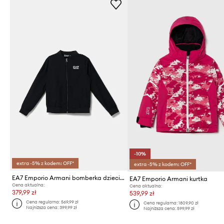
-10%
extra -5% z kodem: OFF*
extra -5% z kodem: OFF*
EA7 Emporio Armani bomberka dziecięca
EA7 Emporio Armani kurtka
Cena aktualna:
Cena aktualna:
379,99 zł
539,99 zł
Cena regularna:
569,99 zł
Cena regularna:
1809,90 zł
Najniższa cena:
399,99 zł
Najniższa cena:
599,99 zł