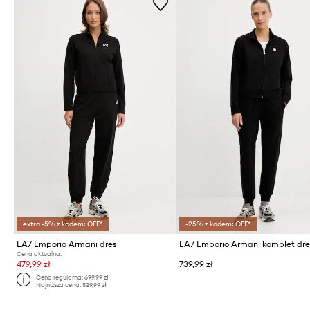
extra -5% z kodem: OFF*
-25% z kodem: OFF*
EA7 Emporio Armani dres
Cena aktualna:
479,99 zł
739,99 zł
Cena regularna:
699,99 zł
Najniższa cena:
529,99 zł