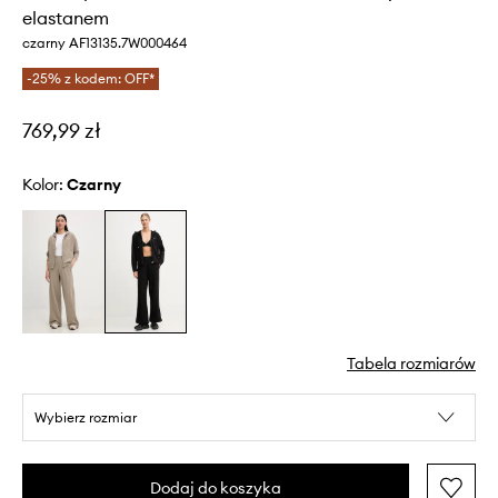
elastanem
czarny AF13135.7W000464
-25% z kodem: OFF*
769,99 zł
Kolor:
czarny
Tabela rozmiarów
Wybierz rozmiar
Dodaj do koszyka