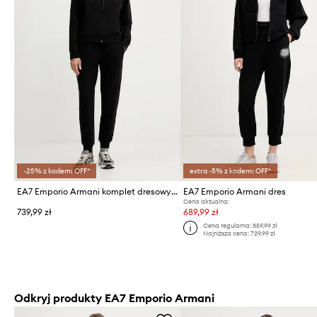
-25% z kodem: OFF*
extra -5% z kodem: OFF*
EA7 Emporio Armani komplet dresowy damski bawełniany z elastanem
EA7 Emporio Armani dres
Cena aktualna:
739,99 zł
689,99 zł
Cena regularna:
859,99 zł
Najniższa cena:
729,99 zł
Odkryj produkty EA7 Emporio Armani