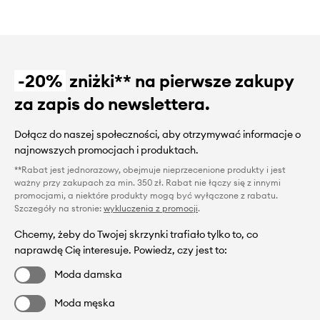
-20%
zniżki** na pierwsze zakupy
za zapis do newslettera.
Dołącz do naszej społeczności, aby otrzymywać informacje o
najnowszych promocjach i produktach.
**Rabat jest jednorazowy, obejmuje nieprzecenione produkty i jest
ważny przy zakupach za min. 350 zł. Rabat nie łączy się z innymi
promocjami, a niektóre produkty mogą być wyłączone z rabatu.
Szczegóły na stronie:
wykluczenia z promocji
.
Chcemy, żeby do Twojej skrzynki trafiało tylko to, co
naprawdę Cię interesuje. Powiedz, czy jest to:
Moda damska
Moda męska