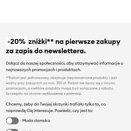
-20%
zniżki** na pierwsze zakupy
za zapis do newslettera.
Dołącz do naszej społeczności, aby otrzymywać informacje o
najnowszych promocjach i produktach.
**Rabat jest jednorazowy, obejmuje nieprzecenione produkty i jest
ważny przy zakupach za min. 350 zł. Rabat nie łączy się z innymi
promocjami, a niektóre produkty mogą być wyłączone z rabatu.
Szczegóły na stronie:
wykluczenia z promocji
.
Chcemy, żeby do Twojej skrzynki trafiało tylko to, co
naprawdę Cię interesuje. Powiedz, czy jest to:
Moda damska