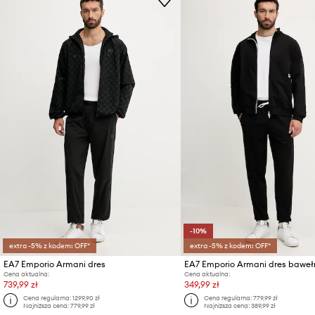
-10%
extra -5% z kodem: OFF*
extra -5% z kodem: OFF*
EA7 Emporio Armani dres
EA7 Emporio Armani dres baweł
Cena aktualna:
Cena aktualna:
739,99 zł
349,99 zł
Cena regularna:
1299,90 zł
Cena regularna:
779,99 zł
Najniższa cena:
779,99 zł
Najniższa cena:
389,99 zł