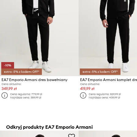
-10%
extra -5% z kodem: OFF*
extra -5% z kodem: OFF*
EA7 Emporio Armani dres bawełniany
Cena aktualna:
Cena aktualna:
349,99 zł
419,99 zł
Cena regularna:
779,99 zł
Cena regularna:
829,99 zł
Najniższa cena:
389,99 zł
Najniższa cena:
439,99 zł
Odkryj produkty EA7 Emporio Armani