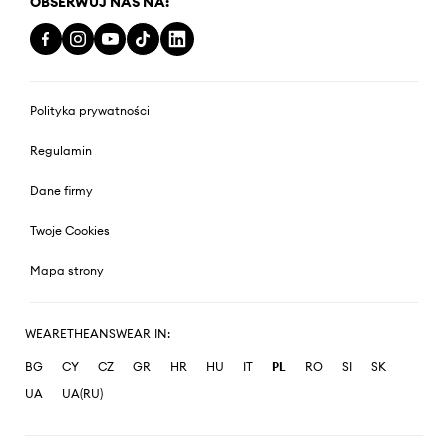
OBSERWUJ NAS NA:
Polityka prywatności
Regulamin
Dane firmy
Twoje Cookies
Mapa strony
WEARETHEANSWEAR IN:
BG
CY
CZ
GR
HR
HU
IT
PL
RO
SI
SK
UA
UA(RU)