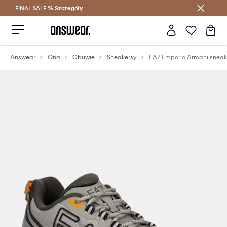
FINAL SALE %
Szczegóły
Oszczędzaj z Answear Club >
Answear
Ona
Obuwie
Sneakersy
EA7 Emporio Armani sneak