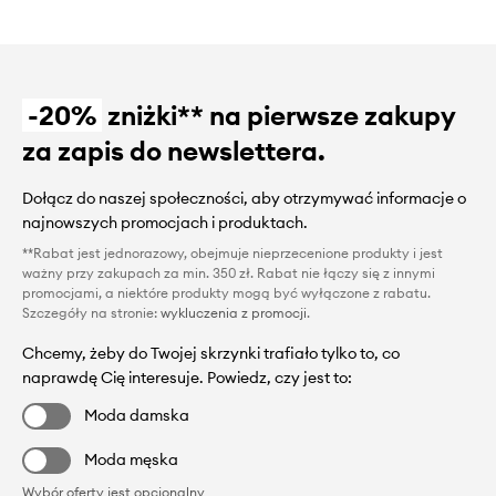
-20%
zniżki** na pierwsze zakupy
za zapis do newslettera.
Dołącz do naszej społeczności, aby otrzymywać informacje o
najnowszych promocjach i produktach.
**Rabat jest jednorazowy, obejmuje nieprzecenione produkty i jest
ważny przy zakupach za min. 350 zł. Rabat nie łączy się z innymi
promocjami, a niektóre produkty mogą być wyłączone z rabatu.
Szczegóły na stronie:
wykluczenia z promocji
.
Chcemy, żeby do Twojej skrzynki trafiało tylko to, co
naprawdę Cię interesuje. Powiedz, czy jest to:
Moda damska
Moda męska
Wybór oferty jest opcjonalny