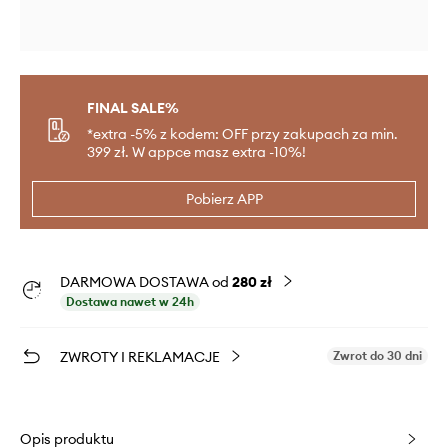
FINAL SALE%
*extra -5% z kodem: OFF przy zakupach za min.
399 zł. W appce masz extra -10%!
Pobierz APP
DARMOWA DOSTAWA od
280 zł
Dostawa nawet w 24h
ZWROTY I REKLAMACJE
Zwrot do 30 dni
Opis produktu