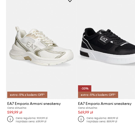
-33%
extra -5% z kodem: OFF*
extra -5% z kodem: OFF*
EA7 Emporio Armani sneakersy
EA7 Emporio Armani sneakersy
Cena aktualna:
Cena aktualna:
599,99 zł
569,99 zł
Cena regularna:
909,99 zł
Cena regularna:
859,99 zł
Najniższa cena:
639,99 zł
Najniższa cena:
859,99 zł