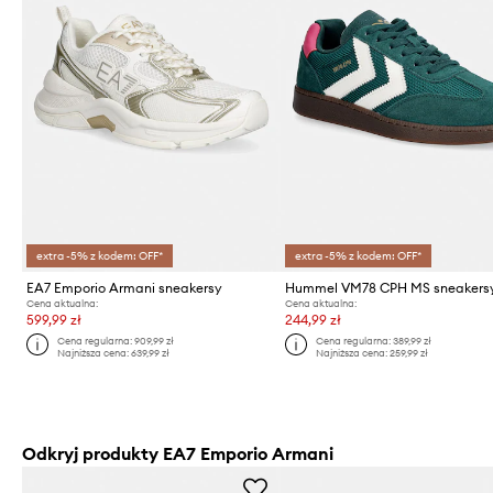
extra -5% z kodem: OFF*
extra -5% z kodem: OFF*
EA7 Emporio Armani sneakersy
Hummel VM78 CPH MS sneakers
Cena aktualna:
Cena aktualna:
599,99 zł
244,99 zł
Cena regularna:
909,99 zł
Cena regularna:
389,99 zł
Najniższa cena:
639,99 zł
Najniższa cena:
259,99 zł
Odkryj produkty EA7 Emporio Armani