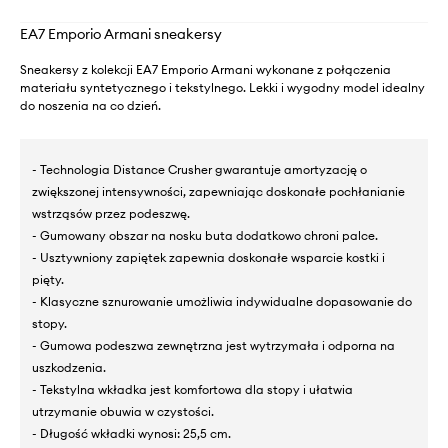
EA7 Emporio Armani sneakersy
Sneakersy z kolekcji EA7 Emporio Armani wykonane z połączenia
materiału syntetycznego i tekstylnego. Lekki i wygodny model idealny
do noszenia na co dzień.
- Technologia Distance Crusher gwarantuje amortyzację o
zwiększonej intensywności, zapewniając doskonałe pochłanianie
wstrząsów przez podeszwę.
- Gumowany obszar na nosku buta dodatkowo chroni palce.
- Usztywniony zapiętek zapewnia doskonałe wsparcie kostki i
pięty.
- Klasyczne sznurowanie umożliwia indywidualne dopasowanie do
stopy.
- Gumowa podeszwa zewnętrzna jest wytrzymała i odporna na
uszkodzenia.
- Tekstylna wkładka jest komfortowa dla stopy i ułatwia
utrzymanie obuwia w czystości.
- Długość wkładki wynosi: 25,5 cm.