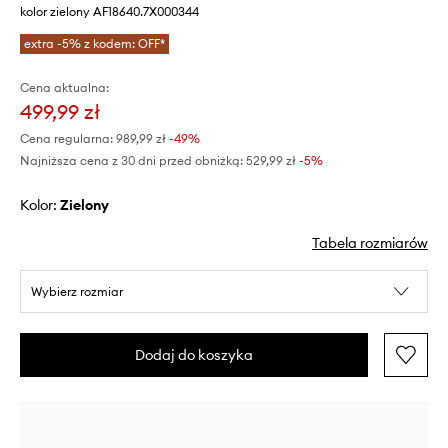
kolor zielony AF18640.7X000344
extra -5% z kodem: OFF*
Cena aktualna:
499,99 zł
Cena regularna:
989,99 zł
-49%
Najniższa cena z 30 dni przed obniżką:
529,99 zł
 -5%
Kolor:
zielony
Tabela rozmiarów
Wybierz rozmiar
Dodaj do koszyka