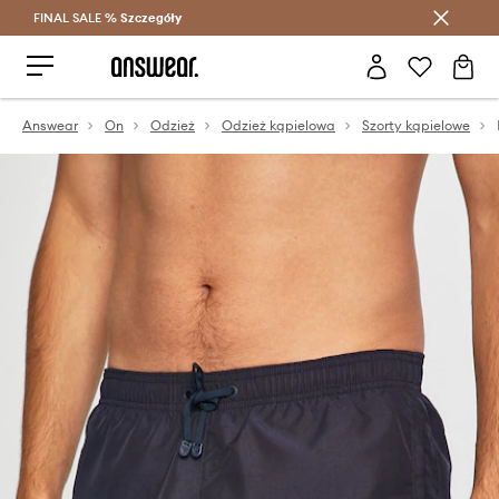
FINAL SALE %
Szczegóły
Oszczędzaj z Answear Club >
Answear
On
Odzież
Odzież kąpielowa
Szorty kąpielowe