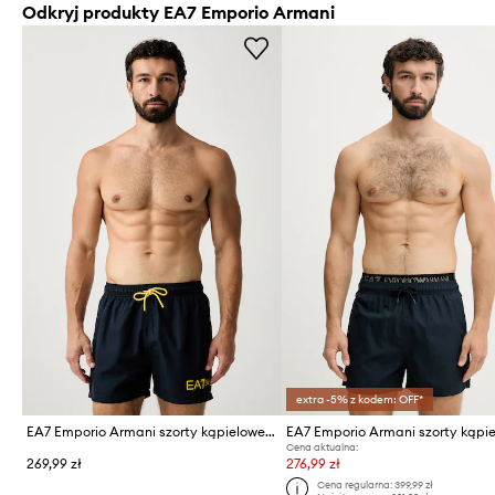
Odkryj produkty EA7 Emporio Armani
extra -5% z kodem: OFF*
EA7 Emporio Armani szorty kąpielowe męskie
Cena aktualna:
269,99 zł
276,99 zł
Cena regularna:
399,99 zł