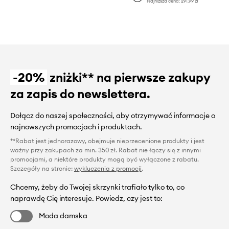
Najniższa cena:
291,99 zł
-20%
zniżki** na pierwsze zakupy
za zapis do newslettera.
Dołącz do naszej społeczności, aby otrzymywać informacje o
najnowszych promocjach i produktach.
**Rabat jest jednorazowy, obejmuje nieprzecenione produkty i jest
ważny przy zakupach za min. 350 zł. Rabat nie łączy się z innymi
promocjami, a niektóre produkty mogą być wyłączone z rabatu.
Szczegóły na stronie:
wykluczenia z promocji
.
Chcemy, żeby do Twojej skrzynki trafiało tylko to, co
naprawdę Cię interesuje. Powiedz, czy jest to:
Moda damska