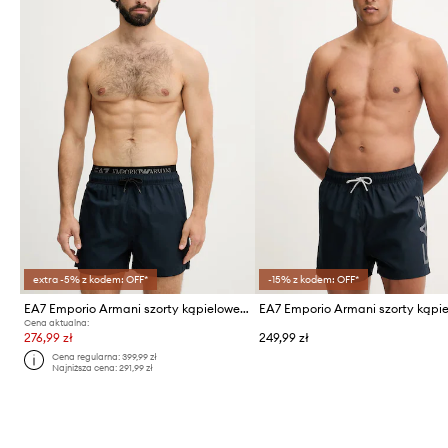
extra -5% z kodem: OFF*
-15% z kodem: OFF*
EA7 Emporio Armani szorty kąpielowe męskie
Cena aktualna:
276,99 zł
249,99 zł
Cena regularna:
399,99 zł
Najniższa cena:
291,99 zł