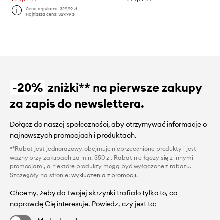
Cena regularna:
329,99 zł
Najniższa cena:
329,99 zł
-20%
zniżki** na pierwsze zakupy
za zapis do newslettera.
Dołącz do naszej społeczności, aby otrzymywać informacje o
najnowszych promocjach i produktach.
**Rabat jest jednorazowy, obejmuje nieprzecenione produkty i jest
ważny przy zakupach za min. 350 zł. Rabat nie łączy się z innymi
promocjami, a niektóre produkty mogą być wyłączone z rabatu.
Szczegóły na stronie:
wykluczenia z promocji
.
Chcemy, żeby do Twojej skrzynki trafiało tylko to, co
naprawdę Cię interesuje. Powiedz, czy jest to: