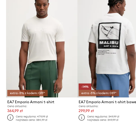
-14%
extra -5% z kodem: OFF*
extra -5% z kodem: OFF*
EA7 Emporio Armani t-shirt
Cena aktualna:
Cena aktualna:
364,99 zł
299,99 zł
Cena regularna:
479,99 zł
Cena regularna:
349,99 zł
Najniższa cena:
384,99 zł
Najniższa cena:
349,99 zł