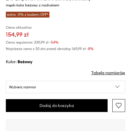
męski kolor beżowy z nadrukiem
extra -5% z kodem: OFF*
Cena aktualna:
154,99 zł
Cena regularna:
339,99 zł
-54%
Najniższa cena z 30 dni przed obniżką:
169,99 zł
 -8%
Kolor:
beżowy
Tabela rozmiarów
Wybierz rozmiar
Dodaj do koszyka