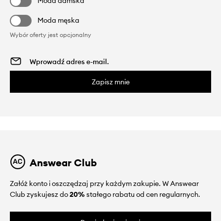
Moda damska
Moda męska
Wybór oferty jest opcjonalny
Zapisz mnie
Answear Club
Załóż konto i oszczędzaj przy każdym zakupie. W Answear
Club zyskujesz do
20%
stałego rabatu od cen regularnych.