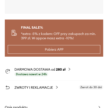
FINAL SALE%
*extra -5% z kodem: OFF przy zakupach za min.
399 zł. W appce masz extra -10%!
Pobierz APP
DARMOWA DOSTAWA od
280 zł
Dostawa nawet w 24h
ZWROTY I REKLAMACJE
Zwrot do 30 dni
Opis produktu