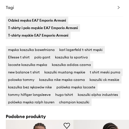
Tagi
Odzież męska EA7 Emporio Armani
T-shirty i polo męskie EA7 Emporio Armani
T-shirty męskie EA7 Emporio Armani
męska koszulka bawełniana
karl lagerfeld t-shirt męski
Ellesse t shirt
polo gant
koszulka la sportiva
lacoste koszulka męska
koszulka adidas czarna
new balance t shirt
koszulki mustang męskie
t shirt meski puma
polowka tommy
koszulka nike męska czarna
koszulki ck meskie
koszulka bez rękawów nike
polówka męska lacoste
tommy hilfiger longsleeve
hugo tshirt
koszulki alpha industries
polówka męska ralph lauren
champion koszulki
Podobne produkty