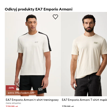
Odkryj produkty EA7 Emporio Armani
-30%
extra -5% z kodem: OFF*
EA7 Emporio Armani t-shirt treningowy
Cena aktualna:
229,99 zł
279,99 zł