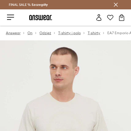
FINAL SALE %
Szczegóły
Oszczędzaj z Answear Club >
Answear
On
Odzież
T-shirty i polo
T-shirty