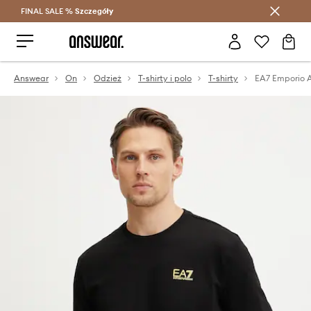
FINAL SALE %
Szczegóły
Oszczędzaj z Answear Club >
Answear
On
Odzież
T-shirty i polo
T-shirty