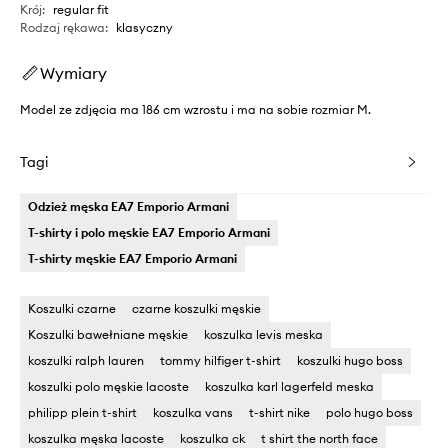
Krój
:
regular fit
Rodzaj rękawa
:
klasyczny
Wymiary
Model ze zdjęcia ma 186 cm wzrostu i ma na sobie rozmiar M.
Tagi
Odzież męska EA7 Emporio Armani
T-shirty i polo męskie EA7 Emporio Armani
T-shirty męskie EA7 Emporio Armani
Koszulki czarne
czarne koszulki męskie
Koszulki bawełniane męskie
koszulka levis meska
koszulki ralph lauren
tommy hilfiger t-shirt
koszulki hugo boss
koszulki polo męskie lacoste
koszulka karl lagerfeld meska
philipp plein t-shirt
koszulka vans
t-shirt nike
polo hugo boss
koszulka męska lacoste
koszulka ck
t shirt the north face