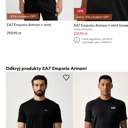
-12%
-25% z kodem: OFF*
extra -5% z kodem: OFF*
EA7 Emporio Armani t-shirt
Cena aktualna:
299,99 zł
219,99 zł
Cena regularna:
249,99 zł
Najniższa cena:
249,99 zł
Odkryj produkty EA7 Emporio Armani