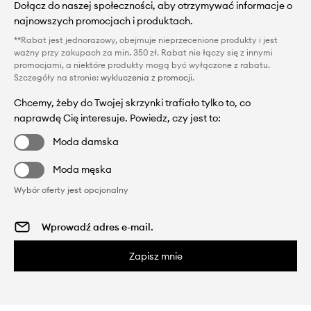
Dołącz do naszej społeczności, aby otrzymywać informacje o
najnowszych promocjach i produktach.
**Rabat jest jednorazowy, obejmuje nieprzecenione produkty i jest
ważny przy zakupach za min. 350 zł. Rabat nie łączy się z innymi
promocjami, a niektóre produkty mogą być wyłączone z rabatu.
Szczegóły na stronie:
wykluczenia z promocji
.
Chcemy, żeby do Twojej skrzynki trafiało tylko to, co
naprawdę Cię interesuje. Powiedz, czy jest to:
Moda damska
Moda męska
Wybór oferty jest opcjonalny
Zapisz mnie