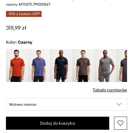
czarny AF10375.7M000567
-15% z kodem: OFF*
319,99 zł
Kolor:
czarny
Tabela rozmiarów
Wybierz rozmiar
Dodaj do koszyka