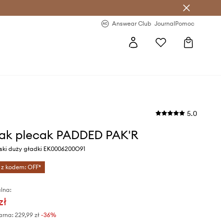
letter >
Regularne nowości >
Answear Club
Journal
Pomoc
5.0
ak plecak PADDED PAK'R
eski duży gładki EK0006200O91
 z kodem: OFF*
lna:
zł
arna:
229,99 zł
-36%