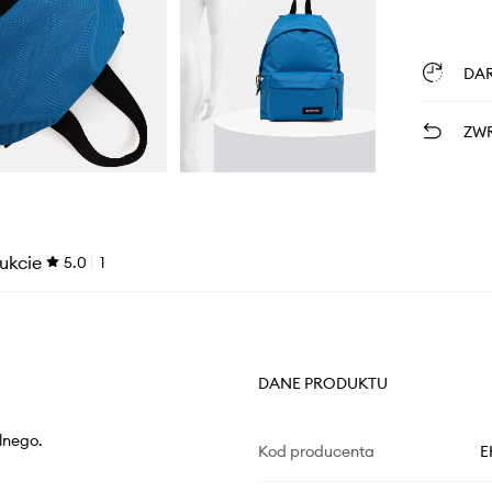
DA
ZWR
ukcie
5.0
1
DANE PRODUKTU
lnego.
Kod producenta
E