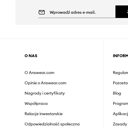
O NAS
INFOR
O Answear.com
Regulam
Opinie o Answear.com
Pozosta
Nagrody i certyfikaty
Blog
Współpraca
Program
Relacje inwestorskie
Aplika
Odpowiedzialność społeczna
Zasady 