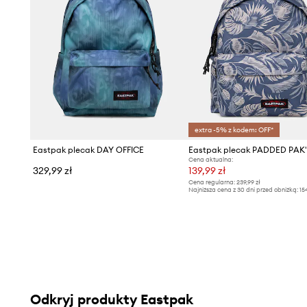
- Wysokość: 40 cm.
- Szerokość u podstawy: 30 cm.
extra -5% z kodem: OFF*
Eastpak plecak DAY OFFICE
Eastpak plecak PADDED PAK'
Cena aktualna:
329,99 zł
139,99 zł
Cena regularna:
239,99 zł
Najniższa cena z 30 dni przed obniżką:
15
Odkryj produkty Eastpak