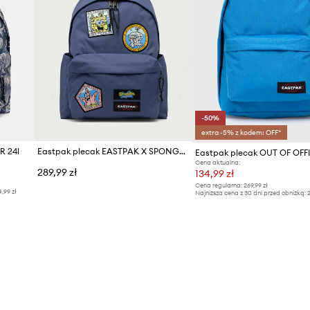
-50%
extra -5% z kodem: OFF*
R 24l
Eastpak plecak EASTPAK X SPONGEBOB
Eastpak plecak OUT OF OFF
Cena aktualna:
289,99 zł
134,99 zł
Cena regularna:
269,99 zł
4,99 zł
Najniższa cena z 30 dni przed obniżką:
2