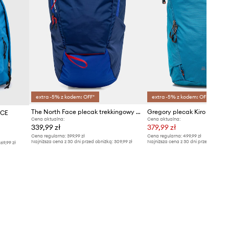
extra -5% z kodem: OFF*
extra -5% z kodem: OFF*
The North Face plecak trekkingowy Basin 18L
Gregory plecak Kiro 20L
ICE
Cena aktualna:
Cena aktualna:
339,99 zł
379,99 zł
Cena regularna:
399,99 zł
Cena regularna:
499,99 zł
Najniższa cena z 30 dni przed obniżką:
309,99 zł
Najniższa cena z 30 dni przed obniżką
69,99 zł