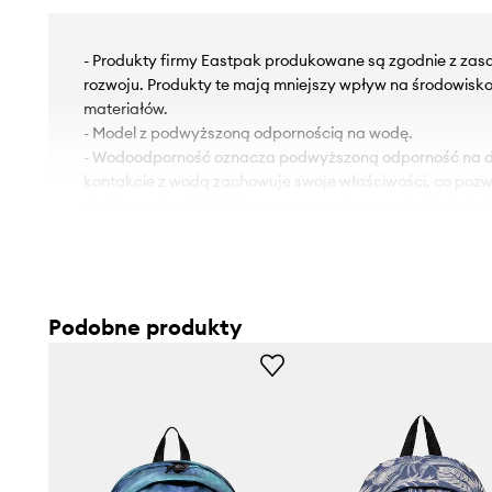
- Produkty firmy Eastpak produkowane są zgodnie z z
rozwoju. Produkty te mają mniejszy wpływ na środowisk
materiałów.
- Model z podwyższoną odpornością na wodę.
- Wodoodporność oznacza podwyższoną odporność na dz
kontakcie z wodą zachowuje swoje właściwości, co pozw
użytkowania dzięki niższemu progowi przemakalności, n
całkowitej wodoszczelności.
- Jednokomorowy model.
- Zapięcie na suwak.
- Brak kieszeni wewnętrznych.
Podobne produkty
- Z przodu kieszonka zapinana na suwak.
- Mieści format A4.
- Krótki uchwyt dla komfortowego noszenia w dłoni.
- Regulowane paski umożliwiają indywidualne dopasowan
użytkownika.
- Pojemność: 24 l.
- Głębokość: 18 cm.