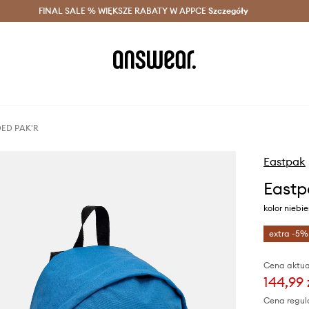
szczędzaj z Answear Club >
FINAL SALE % WIĘKSZE RABATY W APPCE
Dostawa nawet w 24h >
Szczegóły
News
DED PAK'R
Eastpak
Eastp
kolor niebi
extra -5%
Cena aktua
144,99 
Cena regul