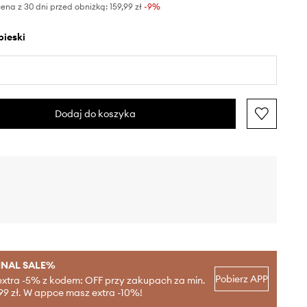
ena z 30 dni przed obniżką:
159,99 zł
 -9%
ebieski
Dodaj do koszyka
INAL SALE%
Pobierz APP
extra -5% z kodem: OFF przy zakupach za min.
99 zł. W appce masz extra -10%!