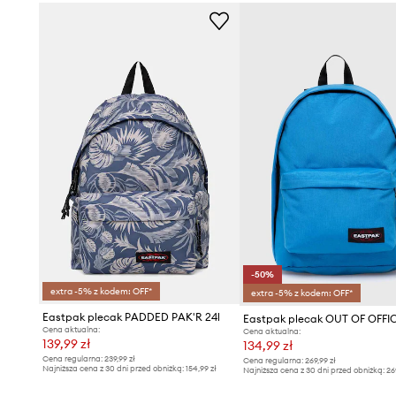
-50%
extra -5% z kodem: OFF*
extra -5% z kodem: OFF*
Eastpak plecak PADDED PAK'R 24l
Eastpak plecak OUT OF OFFI
Cena aktualna:
Cena aktualna:
139,99 zł
134,99 zł
Cena regularna:
239,99 zł
Cena regularna:
269,99 zł
Najniższa cena z 30 dni przed obniżką:
154,99 zł
Najniższa cena z 30 dni przed obniżką:
26