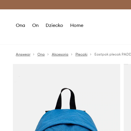
Premium Fashion Benefits >
O
Ona
On
Dziecko
Home
Answear
Ona
Akcesoria
Plecaki
Eastpak plecak PAD