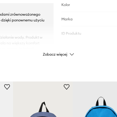
Kolor
asadami zrównoważonego
Marka
o dzięki ponownemu użyciu
ID Produktu
iałanie wody. Produkt w
ala na większy komfort
ie gwarantuje jednak
Zobacz więcej
ie ich długości do