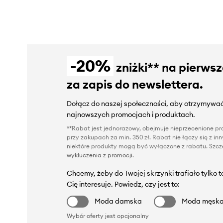
-20%
zniżki** na pierws
za zapis do newslettera.
Dołącz do naszej społeczności, aby otrzymywać
najnowszych promocjach i produktach.
**Rabat jest jednorazowy, obejmuje nieprzecenione pro
przy zakupach za min. 350 zł. Rabat nie łączy się z i
niektóre produkty mogą być wyłączone z rabatu. Szcze
wykluczenia z promocji
.
Chcemy, żeby do Twojej skrzynki trafiało tylko 
Cię interesuje. Powiedz, czy jest to:
Moda damska
Moda męsk
Wybór oferty jest opcjonalny