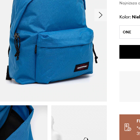
Najniższa c
Kolor:
ni
ONE
F
*
3