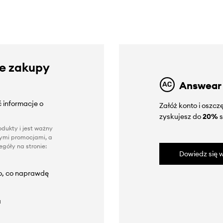
ze zakupy
Answear
 informacje o
Załóż konto i oszc
zyskujesz do
20%
s
dukty i jest ważny
nnymi promocjami, a
góły na stronie:
Dowiedz się w
to, co naprawdę
a