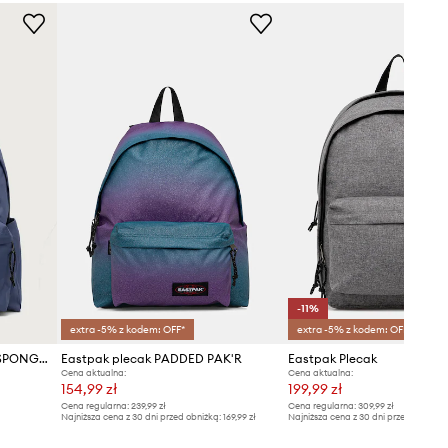
-11%
extra -5% z kodem: OFF*
extra -5% z kodem: OFF*
Eastpak plecak EASTPAK X SPONGEBOB
Eastpak plecak PADDED PAK'R
Eastpak Plecak
Cena aktualna:
Cena aktualna:
154,99 zł
199,99 zł
Cena regularna:
239,99 zł
Cena regularna:
309,99 zł
Najniższa cena z 30 dni przed obniżką:
169,99 zł
Najniższa cena z 30 dni przed obniżką