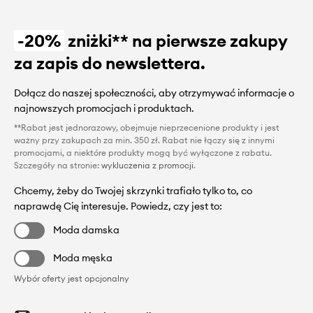
-20%
zniżki** na pierwsze zakupy
za zapis do newslettera.
Dołącz do naszej społeczności, aby otrzymywać informacje o
najnowszych promocjach i produktach.
**Rabat jest jednorazowy, obejmuje nieprzecenione produkty i jest
ważny przy zakupach za min. 350 zł. Rabat nie łączy się z innymi
promocjami, a niektóre produkty mogą być wyłączone z rabatu.
Szczegóły na stronie:
wykluczenia z promocji
.
Chcemy, żeby do Twojej skrzynki trafiało tylko to, co
naprawdę Cię interesuje. Powiedz, czy jest to:
Moda damska
Moda męska
Wybór oferty jest opcjonalny