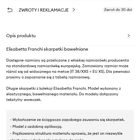
ZWROTY I REKLAMACJE
Zwrot do 30 dni
Opis produktu
Elisabetta Franchi skarpetki bawełniane
Dostępne rozmiary są przeliczone z włoskiej rozmiarówki producenta
na standardową rozmiarówkę europejską. Zamawiany rozmiar może
różnić się od widocznego na metce (IT 38/XXS = EU XS). Dla pewności
prosimy o zapoznanie się z tabelą rozmiarową.
Długie skarpetki z kolekcji Elisabetta Franchi. Model wykonany z
elastycznego, bawełnianego materiału. Do modelu dołączony
tekstylny woreczek.
- Wykończenie ze ściągacza zapobiega zsuwaniu się skarpetek.
- Model z ozdobną aplikacją.
- Prążkowana struktura materiału sprawia, że jest on niezwykle