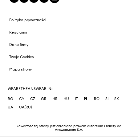
Polityka prywatności
Regulamin
Dane firmy
Twoje Cookies
Mapa strony
WEARETHEANSWEAR IN:
BG
CY
CZ
GR
HR
HU
IT
PL
RO
SI
SK
UA
UA(RU)
Zawartość tej strony jest chroniona prawem autorskim i należy do
Answear.com S.A.