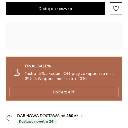
Dodaj do koszyka
FINAL SALE%
*extra -5% z kodem: OFF przy zakupach za min.
399 zł. W appce masz extra -10%!
Pobierz APP
DARMOWA DOSTAWA od
280 zł
Dostawa nawet w 24h