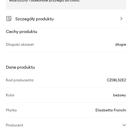
elastyczny i doskonale przylega do ciała.
Szczegóły produktu
Cechy produktu
Długość skarpet
długie
Dane produktu
Kod producenta
CZ08L52E2
Kolor
beżowy
Marka
Elisabetta Franchi
Producent