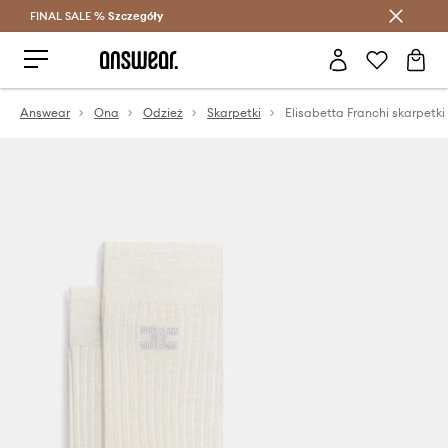
FINAL SALE %
Szczegóły
Oszczędzaj z Answear Club >
Answear
Ona
Odzież
Skarpetki