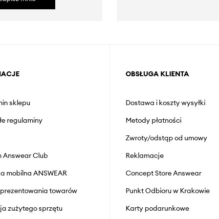
MACJE
OBSŁUGA KLIENTA
in sklepu
Dostawa i koszty wysyłki
łe regulaminy
Metody płatności
Zwroty/odstąp od umowy
 Answear Club
Reklamacje
cja mobilna ANSWEAR
Concept Store Answear
prezentowania towarów
Punkt Odbioru w Krakowie
cja zużytego sprzętu
Karty podarunkowe