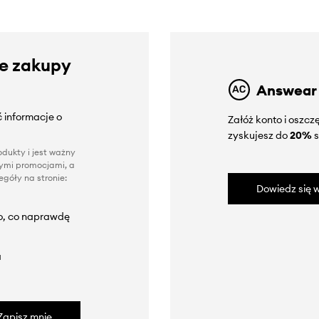
ze zakupy
Answear
 informacje o
Załóż konto i oszc
zyskujesz do
20%
s
dukty i jest ważny
nnymi promocjami, a
góły na stronie:
Dowiedz się w
to, co naprawdę
a
Zapisz mnie