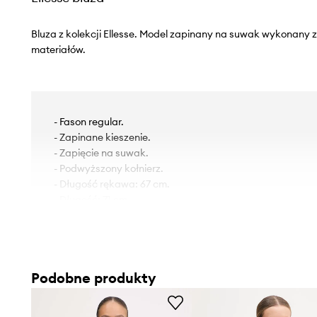
Bluza z kolekcji Ellesse. Model zapinany na suwak wykonany 
materiałów.
- Fason regular.
- Zapinane kieszenie.
- Zapięcie na suwak.
- Podwyższony kołnierz.
- Długość rękawa: 67 cm.
- Długość: 71 cm.
- Szerokość pod pachami: 54 cm.
- Wymiary podane dla rozmiaru: S.
Podobne produkty