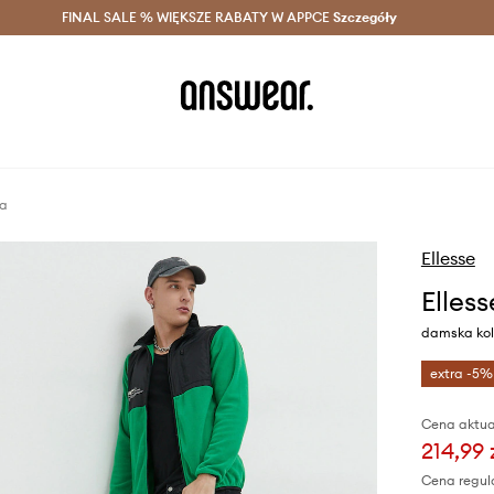
szczędzaj z Answear Club >
FINAL SALE % WIĘKSZE RABATY W APPCE
Dostawa nawet w 24h >
Szczegóły
News
za
Ellesse
Elless
damska kolo
extra -5%
Cena aktua
214,99 
Cena regul