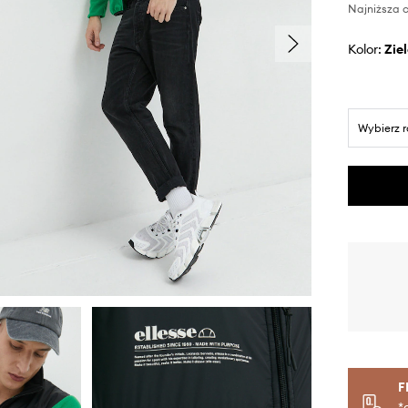
Najniższa c
Kolor:
zi
Wybierz 
F
*