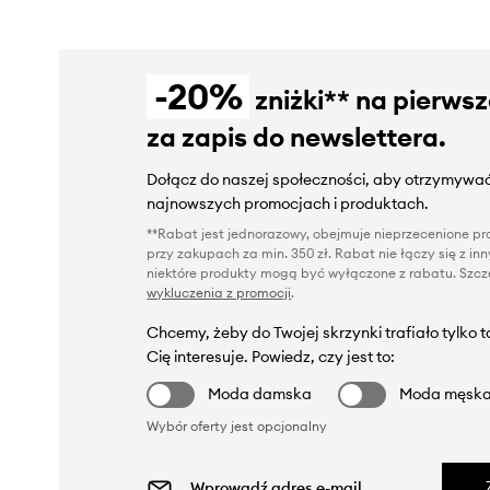
-20%
zniżki** na pierws
za zapis do newslettera.
Dołącz do naszej społeczności, aby otrzymywać
najnowszych promocjach i produktach.
**Rabat jest jednorazowy, obejmuje nieprzecenione pro
przy zakupach za min. 350 zł. Rabat nie łączy się z i
niektóre produkty mogą być wyłączone z rabatu. Szcze
wykluczenia z promocji
.
Chcemy, żeby do Twojej skrzynki trafiało tylko 
Cię interesuje. Powiedz, czy jest to:
Moda damska
Moda męsk
Wybór oferty jest opcjonalny