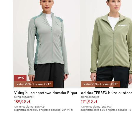
-19%
extra -5% z kodem: OFF*
extra -5% z kodem: OFF*
Viking bluza sportowa damska Birger
adidas TERREX bluza outdoo
Cena aktualna:
Cena aktualna:
189,99 zł
174,99 zł
Cena regularna:
319,99 zł
Cena regularna:
219,99 zł
Najniższa cena z 30 dni przed obniżką:
234,99 zł
Najniższa cena z 30 dni przed obniżką:
18