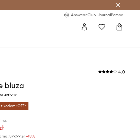
letter >
Regularne nowości >
Answear Club
Journal
Pomoc
4.0
e bluza
r zielony
 z kodem: OFF*
lna:
zł
arna:
379,99 zł
-43%