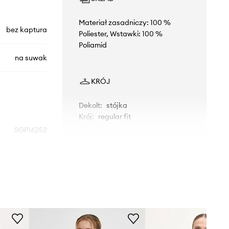
Materiał zasadniczy: 100 %
bez kaptura
Poliester, Wstawki: 100 %
Poliamid
na suwak
KRÓJ
Dekolt
:
stójka
Krój
:
regular fit
SGP16252
WYMIARY
zielony
Modelka ze zdjęcia ma 178 cm
Ellesse
wzrostu i ma na sobie rozmiar S.
Tabela rozmiarów