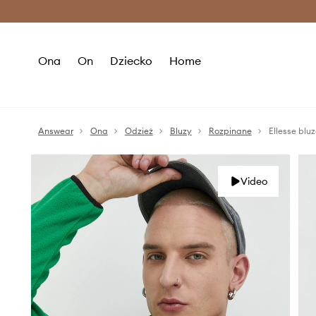
Premium Fashion Benefits >
O
Ona
On
Dziecko
Home
Answear
Ona
Odzież
Bluzy
Rozpinane
Ellesse blu
Video