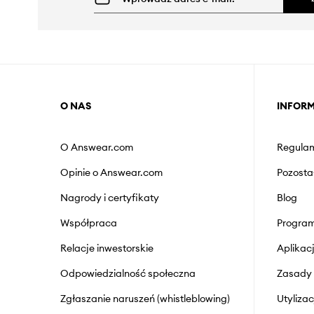
O NAS
INFOR
O Answear.com
Regulam
Opinie o Answear.com
Pozosta
Nagrody i certyfikaty
Blog
Współpraca
Program
Relacje inwestorskie
Aplika
Odpowiedzialność społeczna
Zasady 
Zgłaszanie naruszeń (whistleblowing)
Utyliza