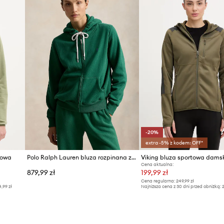
ID Produktu
-20%
extra -5% z kodem: OFF*
rowa
Polo Ralph Lauren bluza rozpinana z kapturem damska z bawełną
Cena aktualna:
879,99 zł
199,99 zł
Cena regularna:
249,99 zł
4,99 zł
Najniższa cena z 30 dni przed obniżką:
2