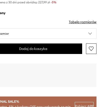
ena z 30 dni przed obniżką:
227,99 zł
 -5%
elony
Tabela rozmiarów
rozmiar
Dodaj do koszyka
INAL SALE%
Pobierz APP
extra -5% z kodem: OFF przy zakupach za min.