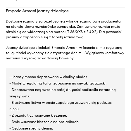
Emporio Armani jeansy dziecięce
Dostępne rozmiary są przeliczone z włoskiej rozmiarówki producenta
na standardową rozmiarówkę europejską. Zamawiany rozmiar może
różnić się od widocznego na metce (IT 38/XXS = EU XS). Dla pewności
prosimy o zapoznanie się z tabelą rozmiarową.
Jeansy dziecięce z kolekcji Emporio Armani w fasonie slim z regularną
talią. Model wykonany z elastycznego denimu. Wyjątkowo komfortowy
materiał z wysoką zawartością bawełny.
- Jeansy mocno dopasowane w okolicy bioder.
- Model z regularną talią i zapięciem na suwak i zatrzaski.
- Dopasowana nogawka na całej długości podkreśla naturalną
linię sylwetki.
- Elastyczna listwa w pasie zapobiega zsuwaniu się podczas
ruchu.
- Z przodu trzy wsuwane kieszenie.
- Dwie wsuwane kieszenie na pośladkach.
- Ozdobnie sprany denim.