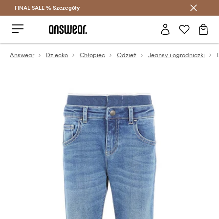
FINAL SALE %
Szczegóły
Oszczędzaj z Answear Club >
Answear
Dziecko
Chłopiec
Odzież
Jeansy i ogrodniczki