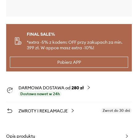
FINAL SALE%
*extra -5% z kodem: OFF przy zakupach za min.
399 zł. W appce masz extra -10%!
Pobierz APP
DARMOWA DOSTAWA od
280 zł
Dostawa nawet w 24h
ZWROTY I REKLAMACJE
Zwrot do 30 dni
Opis produktu