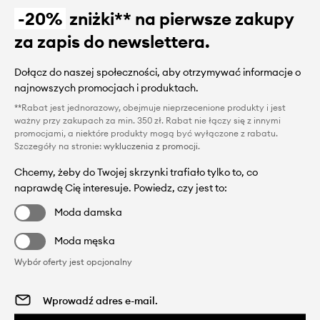
-20%
zniżki** na pierwsze zakupy
za zapis do newslettera.
Dołącz do naszej społeczności, aby otrzymywać informacje o
najnowszych promocjach i produktach.
**Rabat jest jednorazowy, obejmuje nieprzecenione produkty i jest
ważny przy zakupach za min. 350 zł. Rabat nie łączy się z innymi
promocjami, a niektóre produkty mogą być wyłączone z rabatu.
Szczegóły na stronie:
wykluczenia z promocji
.
Chcemy, żeby do Twojej skrzynki trafiało tylko to, co
naprawdę Cię interesuje. Powiedz, czy jest to:
Moda damska
Moda męska
Wybór oferty jest opcjonalny