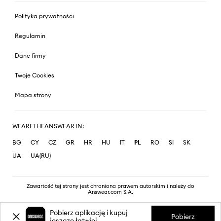
Polityka prywatności
Regulamin
Dane firmy
Twoje Cookies
Mapa strony
WEARETHEANSWEAR IN:
BG
CY
CZ
GR
HR
HU
IT
PL
RO
SI
SK
UA
UA(RU)
Zawartość tej strony jest chroniona prawem autorskim i należy do
Answear.com S.A.
Pobierz aplikację i kupuj
Pobierz
jeszcze łatwiej.