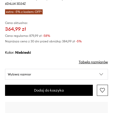
6D4JJ4 3D24Z
extra -5% z kodem: OFF*
Cena aktualna:
364,99 zł
Cena regularna:
879,99 zł
-58%
Najniższa cena z 30 dni przed obniżką:
384,99 zł
 -5%
Kolor:
niebieski
Tabela rozmiarów
Wybierz rozmiar
Dodaj do koszyka