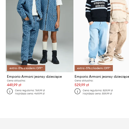
extra -5% z kodem: OFF*
extra -5% z kodem: OFF*
Emporio Armani jeansy dziecięce
Emporio Armani jeansy dziecięc
Cena aktualna:
Cena aktualna:
449,99 zł
529,99 zł
Cena regularna:
769,99 zł
Cena regularna:
829,99 zł
Najniższa cena:
469,99 zł
Najniższa cena:
559,99 zł