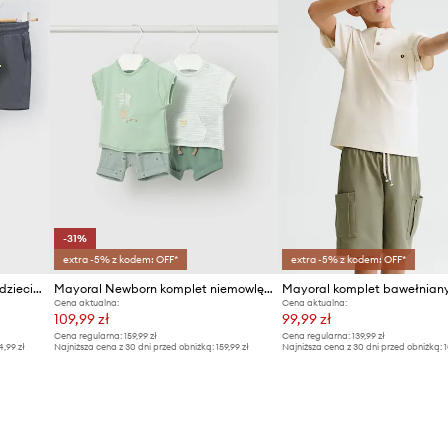
-31%
extra -5% z kodem: OFF*
extra -5% z kodem: OFF*
Mayoral komplet bawełniany dziecięcy
Mayoral Newborn komplet niemowlęcy 2-pack
Cena aktualna:
Cena aktualna:
109,99 zł
99,99 zł
Cena regularna:
159,99 zł
Cena regularna:
139,99 zł
4,99 zł
Najniższa cena z 30 dni przed obniżką:
159,99 zł
Najniższa cena z 30 dni przed obniżką:
1