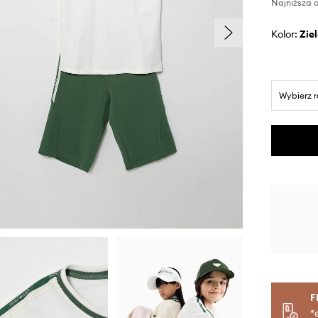
Najniższa c
Kolor:
zi
Wybierz 
F
*