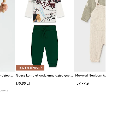
-15% z kodem: OFF*
Mayoral komplet bawełniany dziecięcy
Guess komplet codzienny dziecięcy bawełniany
179,99 zł
189,99 zł
04,99 zł