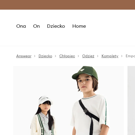
Premium Fashion Benefits >
O
Ona
On
Dziecko
Home
Answear
Dziecko
Chłopiec
Odzież
Komplety
Empor