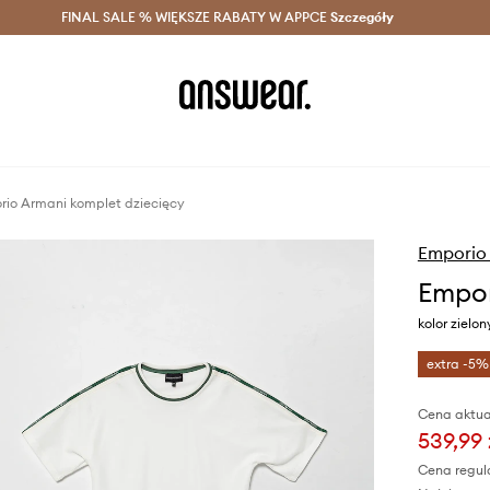
szczędzaj z Answear Club >
FINAL SALE % WIĘKSZE RABATY W APPCE
Dostawa nawet w 24h >
Szczegóły
News
io Armani komplet dziecięcy
Emporio
Empor
kolor zielo
extra -5%
Cena aktua
539,99 
Cena regul