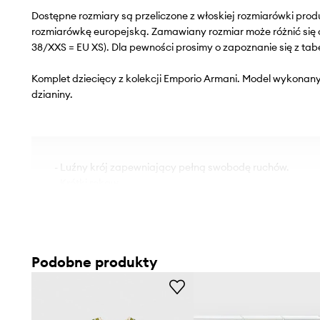
Dostępne rozmiary są przeliczone z włoskiej rozmiarówki pr
rozmiarówkę europejską. Zamawiany rozmiar może różnić się 
38/XXS = EU XS). Dla pewności prosimy o zapoznanie się z tab
Komplet dziecięcy z kolekcji Emporio Armani. Model wykonany 
dzianiny.
- Luźny krój zapewniający pełną swobodę ruchów.
- Krótki rękaw.
- Krój rękawa z obniżoną linią ramion nie ogranicza mobiln
- Klasyczny, okrągły dekolt.
- Elastyczna listwa w pasie zapobiega zsuwaniu się podc
Podobne produkty