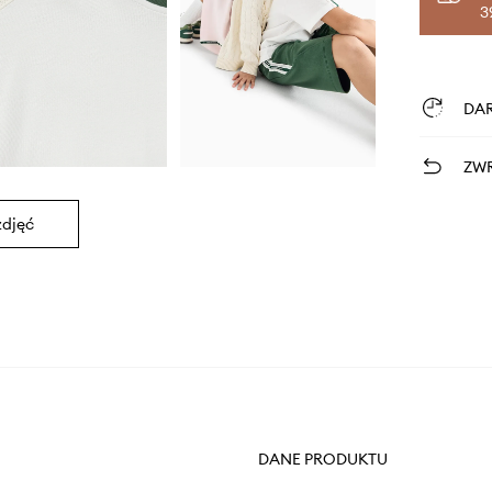
3
DA
ZWR
zdjęć
DANE PRODUKTU