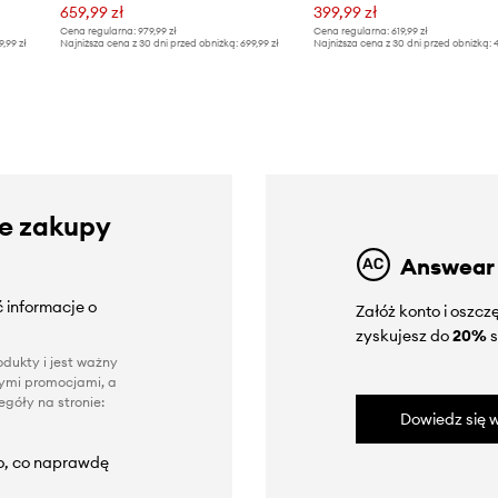
659,99 zł
399,99 zł
Cena regularna:
979,99 zł
Cena regularna:
619,99 zł
9,99 zł
Najniższa cena z 30 dni przed obniżką:
699,99 zł
Najniższa cena z 30 dni przed obniżką:
4
ze zakupy
Answear
 informacje o
Załóż konto i oszc
zyskujesz do
20%
s
dukty i jest ważny
nnymi promocjami, a
góły na stronie:
Dowiedz się w
to, co naprawdę