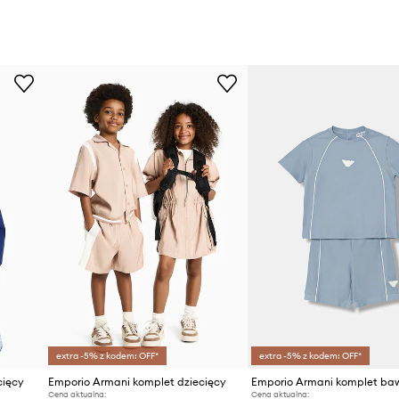
extra -5% z kodem: OFF*
extra -5% z kodem: OFF*
cięcy
Emporio Armani komplet dziecięcy
Cena aktualna:
Cena aktualna: