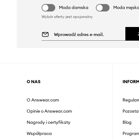
Moda damska
Moda męsk
Wybór oferty jest opcjonalny
O NAS
INFOR
O Answear.com
Regulam
Opinie o Answear.com
Pozosta
Nagrody i certyfikaty
Blog
Współpraca
Program