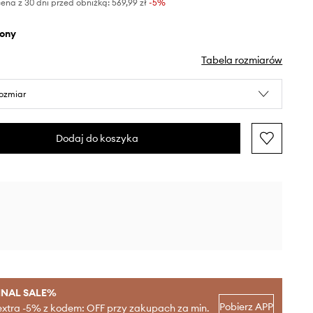
ena z 30 dni przed obniżką:
569,99 zł
 -5%
elony
Tabela rozmiarów
rozmiar
Dodaj do koszyka
INAL SALE%
Pobierz APP
extra -5% z kodem: OFF przy zakupach za min.