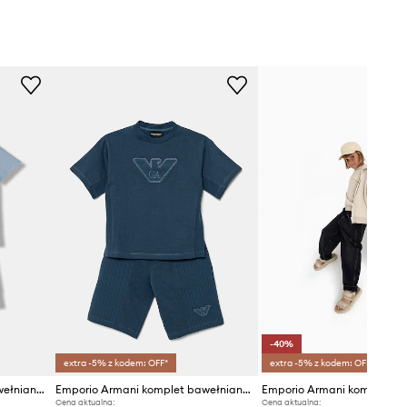
-40%
extra -5% z kodem: OFF*
extra -5% z kodem: OFF*
Emporio Armani komplet bawełniany dziecięcy
Emporio Armani komplet bawełniany dziecięcy
Emporio Armani komplet dz
Cena aktualna:
Cena aktualna: