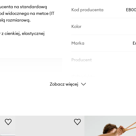
oducenta na standardową
Kod producenta
EB00
od widocznego na metce (IT
elą rozmiarową.
Kolor
z cienkiej, elastycznej
Marka
E
Producent
ID Produktu
Zobacz więcej
ości.
zas ruchu.