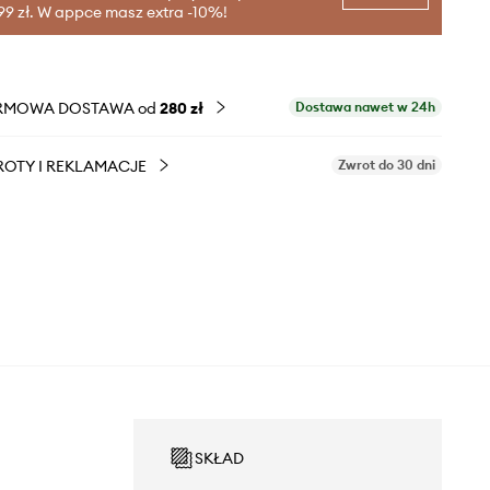
99 zł. W appce masz extra -10%!
RMOWA DOSTAWA od
280 zł
Dostawa nawet w 24h
OTY I REKLAMACJE
Zwrot do 30 dni
SKŁAD