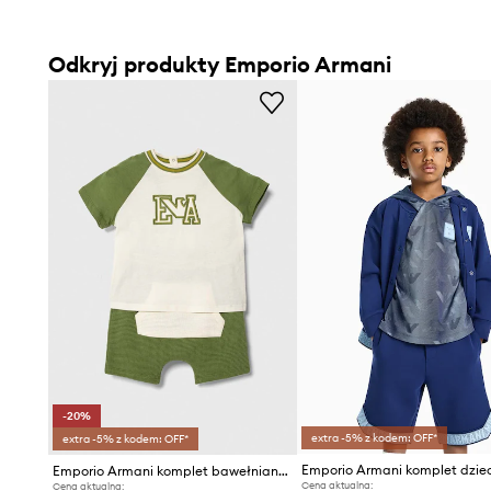
Odkryj produkty Emporio Armani
-20%
extra -5% z kodem: OFF*
extra -5% z kodem: OFF*
Emporio Armani komplet dzie
Emporio Armani komplet bawełniany niemowlęcy
Cena aktualna:
Cena aktualna: