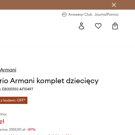
letter >
Regularne nowości >
Answear Club
Journal
Pomoc
 Armani
io Armani komplet dziecięcy
ny EB000150 AF10497
 z kodem: OFF*
lna:
zł
arna:
1059,90 zł
-49%