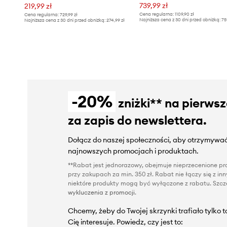
739,99 zł
219,99 zł
Cena regularna:
1109,90 zł
Cena regularna:
729,99 zł
Najniższa cena z 30 dni przed obniżką:
75
Najniższa cena z 30 dni przed obniżką:
274,99 zł
-20%
zniżki** na pierws
za zapis do newslettera.
Dołącz do naszej społeczności, aby otrzymywać
najnowszych promocjach i produktach.
**Rabat jest jednorazowy, obejmuje nieprzecenione pro
przy zakupach za min. 350 zł. Rabat nie łączy się z i
niektóre produkty mogą być wyłączone z rabatu. Szcze
wykluczenia z promocji
.
Chcemy, żeby do Twojej skrzynki trafiało tylko 
Cię interesuje. Powiedz, czy jest to: