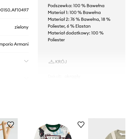
Podszewka: 100 % Bawełna
0150.AF10497
Materiał 1: 100 % Bawełna
Materiał 2: 76 % Bawełna, 18 %
Poliester, 6 % Elastan
zielony
Materiał dodatkowy: 100 %
Poliester
mporio Armani
KRÓJ
Dekolt
:
okrągły
Rodzaj nogawek
:
luźne