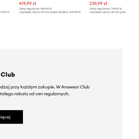
419,99 zł
239,99 zł
Cena regularna:
849,99 zł
Cena regularna:
799,99 zł
19,99 zł
Najniższa cena z 30 dni przed obniżką:
449,99 zł
Najniższa cena z 30 dni przed obniżką
 Club
zędzaj przy każdym zakupie. W Answear Club
tałego rabatu od cen regularnych.
ięcej