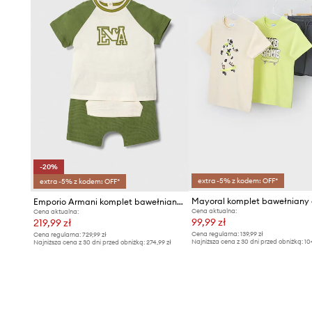
-20%
extra -5% z kodem: OFF*
extra -5% z kodem: OFF*
Emporio Armani komplet bawełniany niemowlęcy
Cena aktualna:
Cena aktualna:
99,99 zł
219,99 zł
Cena regularna:
139,99 zł
Cena regularna:
729,99 zł
Najniższa cena z 30 dni przed obniżką:
10
Najniższa cena z 30 dni przed obniżką:
274,99 zł