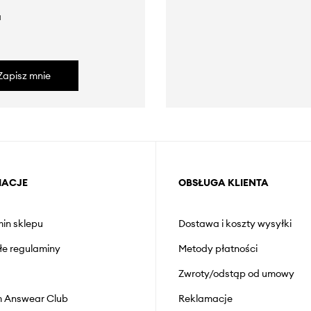
a
Zapisz mnie
MACJE
OBSŁUGA KLIENTA
in sklepu
Dostawa i koszty wysyłki
łe regulaminy
Metody płatności
Zwroty/odstąp od umowy
 Answear Club
Reklamacje