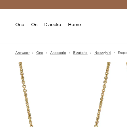
Premium Fashion Benefits >
O
Ona
On
Dziecko
Home
Answear
Ona
Akcesoria
Biżuteria
Naszyjniki
Empor