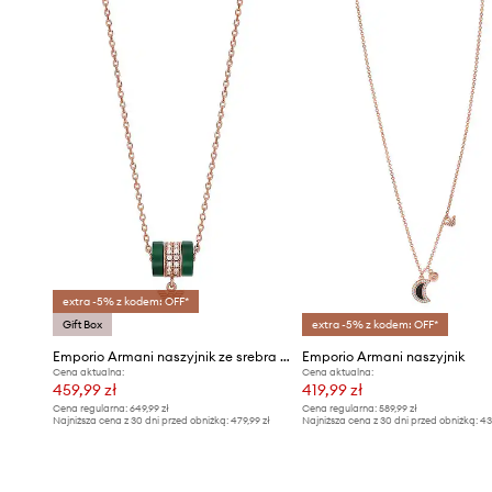
extra -5% z kodem: OFF*
Gift Box
extra -5% z kodem: OFF*
Emporio Armani naszyjnik ze srebra pokrytego złotem
Emporio Armani naszyjnik
Cena aktualna:
Cena aktualna:
459,99 zł
419,99 zł
Cena regularna:
649,99 zł
Cena regularna:
589,99 zł
Najniższa cena z 30 dni przed obniżką:
479,99 zł
Najniższa cena z 30 dni przed obniżką:
43