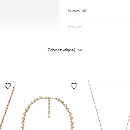
Naszyjnik
Motyw
DANE PRODUKTU
Zobacz więcej
Kod producenta
Kolor producenta
Kolor
Marka
E