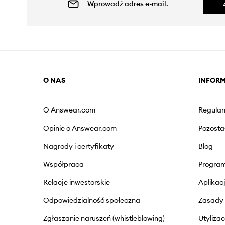
O NAS
INFOR
O Answear.com
Regulam
Opinie o Answear.com
Pozosta
Nagrody i certyfikaty
Blog
Współpraca
Program
Relacje inwestorskie
Aplika
Odpowiedzialność społeczna
Zasady 
Zgłaszanie naruszeń (whistleblowing)
Utyliza