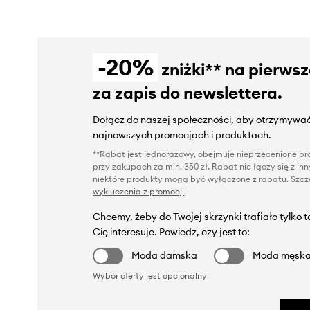
-20%
zniżki** na pierws
za zapis do newslettera.
Dołącz do naszej społeczności, aby otrzymywać
najnowszych promocjach i produktach.
**Rabat jest jednorazowy, obejmuje nieprzecenione pro
przy zakupach za min. 350 zł. Rabat nie łączy się z i
niektóre produkty mogą być wyłączone z rabatu. Szcze
wykluczenia z promocji
.
Chcemy, żeby do Twojej skrzynki trafiało tylko 
Cię interesuje. Powiedz, czy jest to:
Moda damska
Moda męsk
Wybór oferty jest opcjonalny