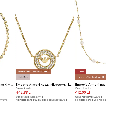
extra -5% z kodem: OFF*
-12%
Gift Box
extra -5% z kodem: OFF*
Emporio Armani naszyjnik damski mosiężny Sentimental
Emporio Armani naszyjnik srebrny EAGLE LOGO
Cena aktualna:
Cena aktualna:
442,99 zł
412,99 zł
Cena regularna:
589,99 zł
Cena regularna:
589,99 zł
99,99 zł
Najniższa cena z 30 dni przed obniżką:
469,99 zł
Najniższa cena z 30 dni przed obniżką