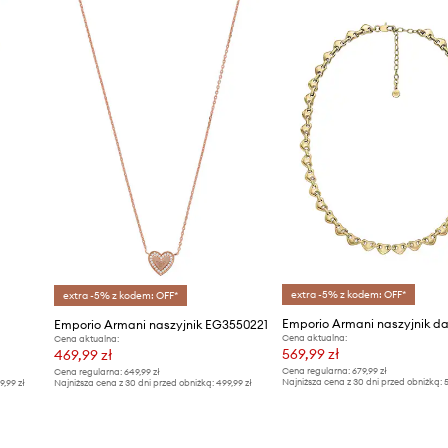
extra -5% z kodem: OFF*
extra -5% z kodem: OFF*
Emporio Armani naszyjnik EG3550221
Cena aktualna:
Cena aktualna:
569,99 zł
469,99 zł
Cena regularna:
679,99 zł
Cena regularna:
649,99 zł
Najniższa cena z 30 dni przed obniżką:
5
9,99 zł
Najniższa cena z 30 dni przed obniżką:
499,99 zł