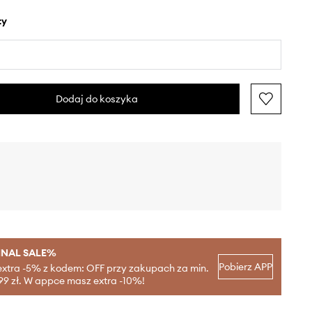
ty
Dodaj do koszyka
INAL SALE%
Pobierz APP
extra -5% z kodem: OFF przy zakupach za min.
99 zł. W appce masz extra -10%!