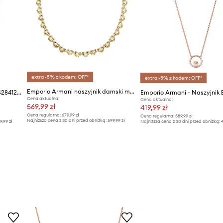
ID Produktu
extra -5% z kodem: OFF*
extra -5% z kodem: OFF*
Emporio Armani naszyjnik damski mosiężny Sentimental
Emporio Armani naszyjnik EGS2841221
Cena aktualna:
Cena aktualna:
569,99 zł
419,99 zł
Cena regularna:
679,99 zł
Cena regularna:
589,99 zł
Najniższa cena z 30 dni przed obniżką:
599,99 zł
9,99 zł
Najniższa cena z 30 dni przed obniżką:
4