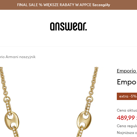
szczędzaj z Answear Club >
FINAL SALE % WIĘKSZE RABATY W APPCE
Dostawa nawet w 24h >
Szczegóły
News
io Armani naszyjnik
Emporio
Empor
extra -5%
Cena aktua
489,99 
Cena regul
Najniższa c