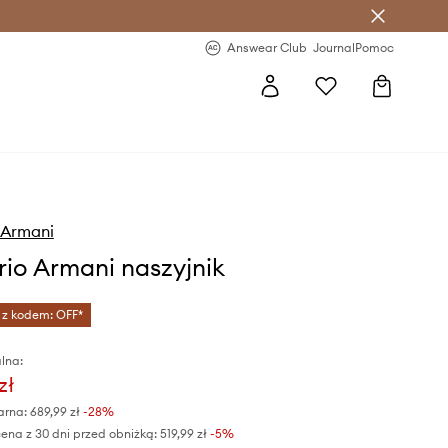
letter >
Regularne nowości >
Answear Club
Journal
Pomoc
 Armani
io Armani naszyjnik
 z kodem: OFF*
lna:
zł
arna:
689,99 zł
-28%
ena z 30 dni przed obniżką:
519,99 zł
 -5%