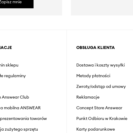
Zapisz mnie
MACJE
OBSŁUGA KLIENTA
in sklepu
Dostawa i koszty wysyłki
łe regulaminy
Metody płatności
Zwroty/odstąp od umowy
 Answear Club
Reklamacje
cja mobilna ANSWEAR
Concept Store Answear
prezentowania towarów
Punkt Odbioru w Krakowie
cja zużytego sprzętu
Karty podarunkowe