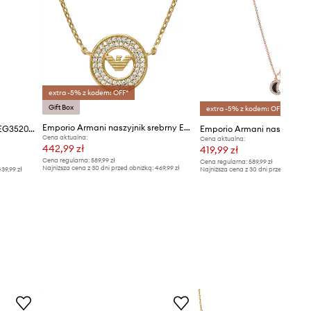
extra -5% z kodem: OFF*
Gift Box
extra -5% z kodem: OFF*
Emporio Armani naszyjnik srebrny EAGLE LOGO
Emporio Armani - Naszyjnik EG3520221
Emporio Armani naszyjnik
Cena aktualna:
Cena aktualna:
442,99 zł
419,99 zł
Cena regularna:
589,99 zł
Cena regularna:
589,99 zł
Najniższa cena z 30 dni przed obniżką:
469,99 zł
39,99 zł
Najniższa cena z 30 dni przed obniżką