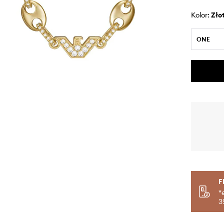
Kolor:
zło
ONE
F
*
3