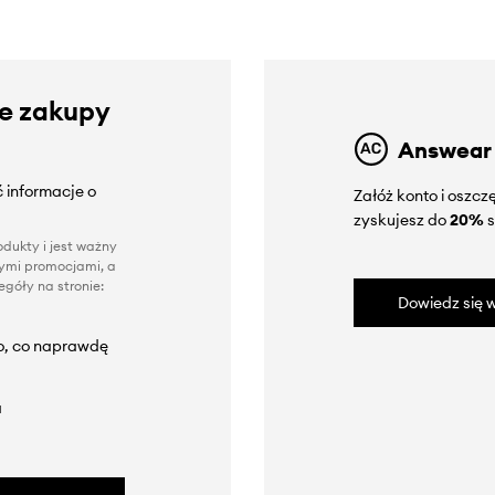
ze zakupy
Answear
 informacje o
Załóż konto i oszc
zyskujesz do
20%
s
dukty i jest ważny
nnymi promocjami, a
góły na stronie:
Dowiedz się w
to, co naprawdę
a