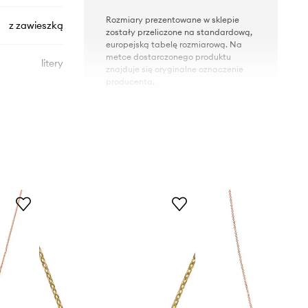
Rozmiary prezentowane w sklepie
z zawieszką
zostały przeliczone na standardową,
europejską tabelę rozmiarową. Na
metce dostarczonego produktu
litery
znajduje się oryginalne oznaczenie
producenta.
EGS3058710
Gold
złoty
mporio Armani