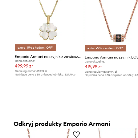
extra -5% z kodem: OFF*
extra -5% z kodem: OFF*
Emporio Armani naszyjnik z zawieszką damski mosiężny z perłami Sentimental
Cena aktualna:
Cena aktualna:
499,99 zł
419,99 zł
Cena regularna:
589,99 zł
Cena regularna:
589,99 zł
Najniższa cena z 30 dni przed obniżką:
529,99 zł
Najniższa cena z 30 dni przed obniżką:
43
Odkryj produkty Emporio Armani