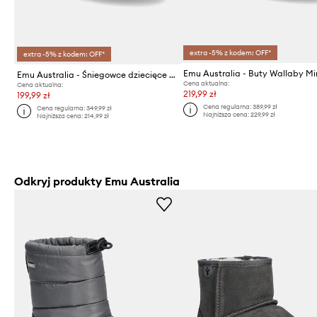
extra -5% z kodem: OFF*
extra -5% z kodem: OFF*
Emu Australia - Śniegowce dziecięce Wallaby Mini
Cena aktualna:
Cena aktualna:
219,99 zł
199,99 zł
Cena regularna:
389,99 zł
Cena regularna:
349,99 zł
Najniższa cena:
229,99 zł
Najniższa cena:
214,99 zł
Odkryj produkty Emu Australia