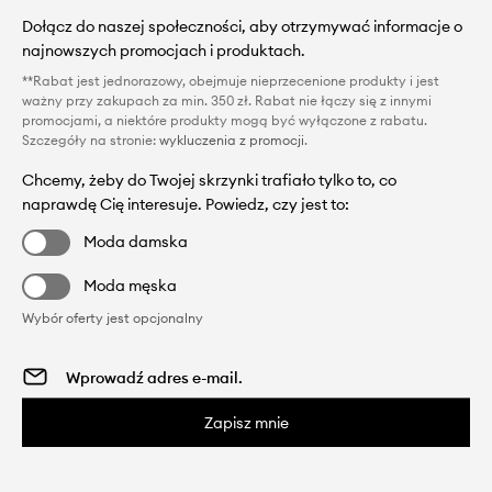
Dołącz do naszej społeczności, aby otrzymywać informacje o
najnowszych promocjach i produktach.
**Rabat jest jednorazowy, obejmuje nieprzecenione produkty i jest
ważny przy zakupach za min. 350 zł. Rabat nie łączy się z innymi
promocjami, a niektóre produkty mogą być wyłączone z rabatu.
Szczegóły na stronie:
wykluczenia z promocji
.
Chcemy, żeby do Twojej skrzynki trafiało tylko to, co
naprawdę Cię interesuje. Powiedz, czy jest to:
Moda damska
Moda męska
Wybór oferty jest opcjonalny
Zapisz mnie