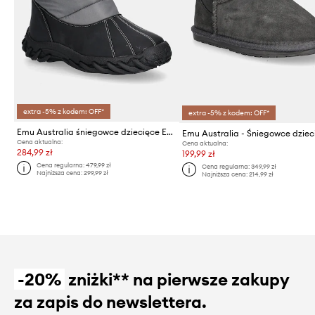
extra -5% z kodem: OFF*
extra -5% z kodem: OFF*
Emu Australia śniegowce dziecięce Eaglet Lo
Cena aktualna:
Cena aktualna:
284,99 zł
199,99 zł
Cena regularna:
479,99 zł
Cena regularna:
349,99 zł
Najniższa cena:
299,99 zł
Najniższa cena:
214,99 zł
-20%
zniżki** na pierwsze zakupy
za zapis do newslettera.