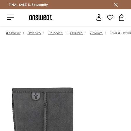
FINAL SALE %
Szczegóły
Oszczędzaj z Answear Club >
Answear
Dziecko
Chłopiec
Obuwie
Zimowe