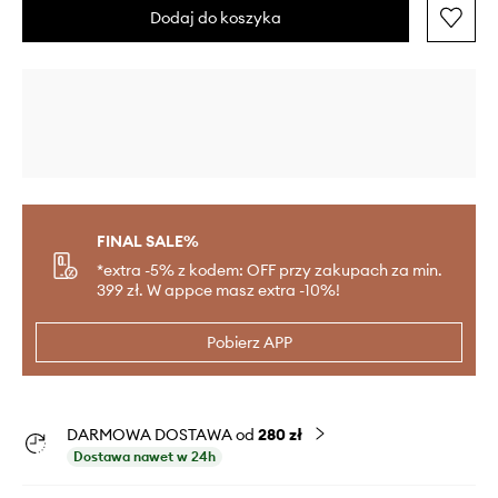
Dodaj do koszyka
FINAL SALE%
*extra -5% z kodem: OFF przy zakupach za min.
399 zł. W appce masz extra -10%!
Pobierz APP
DARMOWA DOSTAWA od
280 zł
Dostawa nawet w 24h