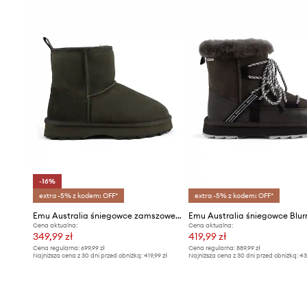
- Water Resistant to technologia, która podnosi odporność
zachlapanie wodą.
- Długość wkładki wynosi: 24 cm.
- Wymiary podane dla rozmiaru: 37.
- Wodoodporność oznacza podwyższoną odporność na dz
kontakcie z wodą zachowuje swoje właściwości, co pozw
użytkowania dzięki niższemu progowi przemakalności, n
całkowitej wodoszczelności.
-16%
extra -5% z kodem: OFF*
extra -5% z kodem: OFF*
Emu Australia śniegowce zamszowe Sharky Mini
Emu Australia śniegowce Blur
Cena aktualna:
Cena aktualna:
349,99 zł
419,99 zł
Cena regularna:
699,99 zł
Cena regularna:
889,99 zł
Najniższa cena z 30 dni przed obniżką:
419,99 zł
Najniższa cena z 30 dni przed obniżką:
43