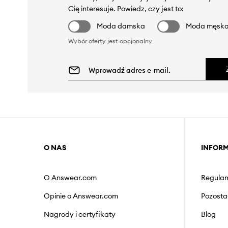
Cię interesuje. Powiedz, czy jest to:
Moda damska
Moda męsk
Wybór oferty jest opcjonalny
O NAS
INFOR
O Answear.com
Regulam
Opinie o Answear.com
Pozosta
Nagrody i certyfikaty
Blog