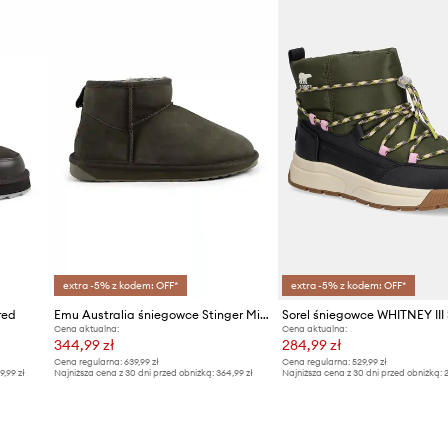
 buta na wilgoć i
Kod producenta
Kolor
iałanie wody. Produkt w
ala na większy komfort
Marka
ie gwarantuje jednak
Producent
ID Produktu
extra -5% z kodem: OFF*
extra -5% z kodem: OFF*
red
Emu Australia śniegowce Stinger Micro OLI
Cena aktualna:
Cena aktualna:
344,99 zł
284,99 zł
Cena regularna:
639,99 zł
Cena regularna:
529,99 zł
9,99 zł
Najniższa cena z 30 dni przed obniżką:
364,99 zł
Najniższa cena z 30 dni przed obniżką:
2