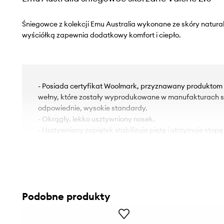
Śniegowce z kolekcji Emu Australia wykonane ze skóry natural
wyściółką zapewnia dodatkowy komfort i ciepło.
- Posiada certyfikat Woolmark, przyznawany produktom z
wełny, które zostały wyprodukowane w manufakturach s
odpowiednie, wysokie standardy.
- Okrągły, lekko usztywniony nosek.
- Usztywniony zapiętek stabilizuje piętę i utrzymuje stopę
wysuwała się podczas ruchu.
- Zapięcie na suwak.
- Model z kolekcji SHARKY z charakterystyczną, wyróżni
zwiększoną przyczepność i izolację od podłoża.
- Modele produkowane są z „odpadów” produkcji przemy
Podobne produkty
- Wnętrze obuwia wykonane zostało z wysokogatunkowe
(australijskich owiec), co zapewnia lepsze utrzymywanie 
cyrkulację powietrza.