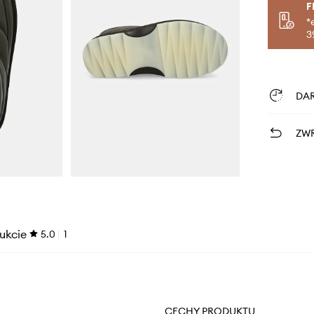
F
*
3
DA
ZWR
ukcie
5.0
1
CECHY PRODUKTU