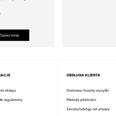
a
Zapisz mnie
MACJE
OBSŁUGA KLIENTA
in sklepu
Dostawa i koszty wysyłki
łe regulaminy
Metody płatności
Zwroty/odstąp od umowy