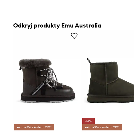
Odkryj produkty Emu Australia
-16%
extra -5% z kodem: OFF*
extra -5% z kodem: OFF*