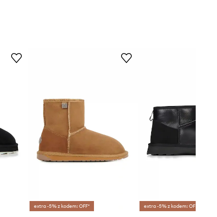
extra -5% z kodem: OFF*
extra -5% z kodem: OFF*