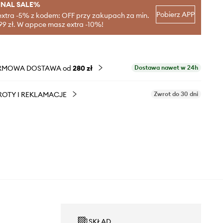
INAL SALE%
Pobierz APP
extra -5% z kodem: OFF przy zakupach za min.
99 zł. W appce masz extra -10%!
RMOWA DOSTAWA od
280 zł
Dostawa nawet w 24h
OTY I REKLAMACJE
Zwrot do 30 dni
SKŁAD