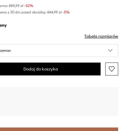
arna:
889,99 zł
-52%
ena z 30 dni przed obniżką:
444,99 zł
 -5%
elony
Tabela rozmiarów
rozmiar
Dodaj do koszyka