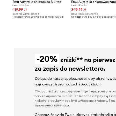
Emu Australia śniegowce Blurred
Cena aktualna:
Cena aktualna:
419,99 zł
349,99 zł
Cena regularna:
889,99 zł
Cena regularna:
699,99 zł
Najniższa cena z 30 dni przed obniżką:
439,99 zł
Najniższa cena z 30 dni przed obniżką:
41
-20%
zniżki** na pierws
za zapis do newslettera.
Dołącz do naszej społeczności, aby otrzymywać
najnowszych promocjach i produktach.
**Rabat jest jednorazowy, obejmuje nieprzecenione pro
przy zakupach za min. 350 zł. Rabat nie łączy się z i
niektóre produkty mogą być wyłączone z rabatu. Szcze
wykluczenia z promocji
.
Chcemy, żeby do Twojej skrzynki trafiało tylko 