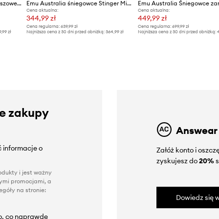
Emu Australia śniegowce zamszowe Sharky Mini
Emu Australia śniegowce Stinger Micro OLI
Emu Australia Śniegowce z
Cena aktualna:
Cena aktualna:
344,99 zł
449,99 zł
Cena regularna:
639,99 zł
Cena regularna:
699,99 zł
9,99 zł
Najniższa cena z 30 dni przed obniżką:
364,99 zł
Najniższa cena z 30 dni przed obniżką:
4
ze zakupy
Answear
 informacje o
Załóż konto i oszc
zyskujesz do
20%
s
dukty i jest ważny
nnymi promocjami, a
góły na stronie:
Dowiedz się w
to, co naprawdę