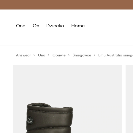
Premium Fashion Benefits >
O
Ona
On
Dziecko
Home
Answear
Ona
Obuwie
Śniegowce
Emu Australia śnieg