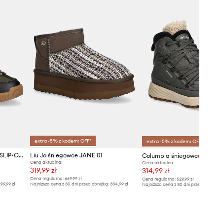
W13127.OLID
zielony
Emu Australia
extra -5% z kodem: OFF*
extra -5% z kodem: OFF*
Sorel śniegowce WHITNEY III SLIP-ON WP
Liu Jo śniegowce JANE 01
Columbia śniegowce RED H
Cena aktualna:
Cena aktualna:
319,99 zł
314,99 zł
Cena regularna:
669,99 zł
Cena regularna:
529,99 zł
99,99 zł
Najniższa cena z 30 dni przed obniżką:
334,99 zł
Najniższa cena z 30 dni przed obniżką