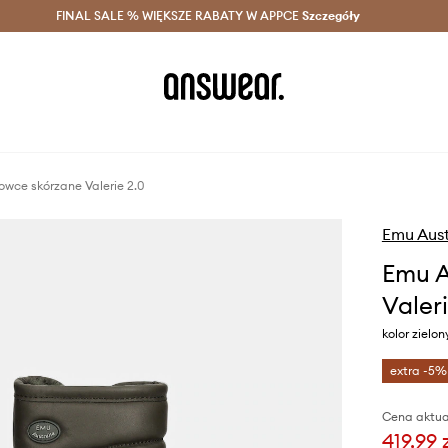
szczędzaj z Answear Club >
FINAL SALE % WIĘKSZE RABATY W APPCE
Dostawa nawet w 24h >
Szczegóły
News
owce skórzane Valerie 2.0
Emu Aust
Emu A
Valeri
kolor zielo
extra -5%
Cena aktua
419,99 