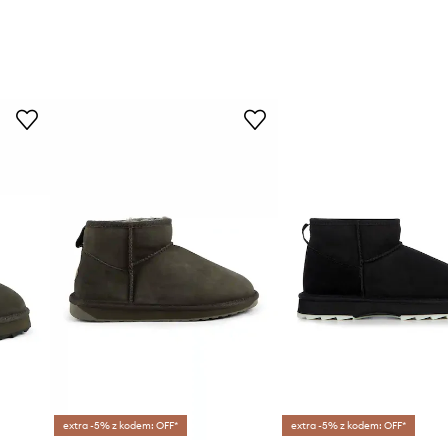
extra -5% z kodem: OFF*
extra -5% z kodem: OFF*