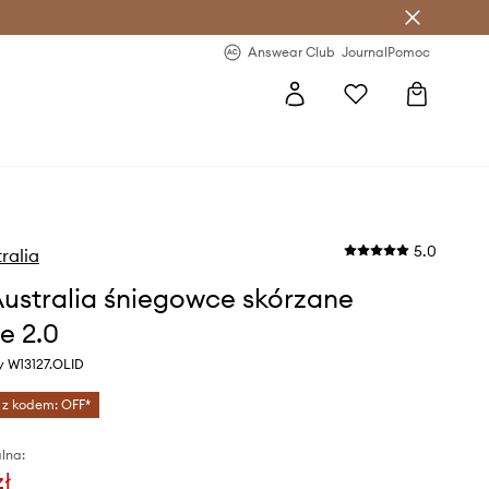
letter >
Regularne nowości >
Answear Club
Journal
Pomoc
5.0
ralia
ustralia śniegowce skórzane
e 2.0
ny W13127.OLID
 z kodem: OFF*
lna:
zł