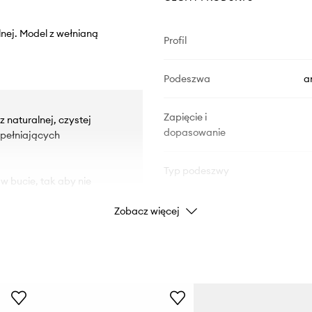
nej. Model z wełnianą
Profil
Podeszwa
a
Zapięcie i
 naturalnej, czystej
dopasowanie
pełniających
Typ podeszwy
 w bucie, tak aby nie
Wodoodporność
Zobacz więcej
ającą się podeszwą ze
słu mięsnego.
j wełny merynosów
DANE PRODUKTU
ciepła oraz dobrą