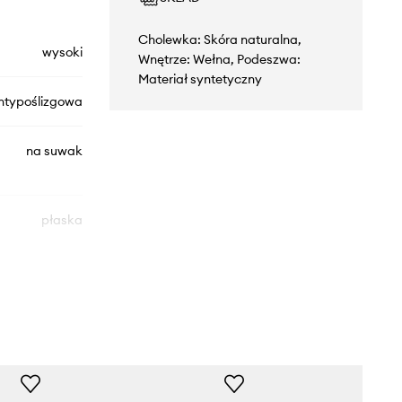
Cholewka: Skóra naturalna,
wysoki
Wnętrze: Wełna, Podeszwa:
Materiał syntetyczny
ntypoślizgowa
na suwak
płaska
hydrofobowa
impregnacja