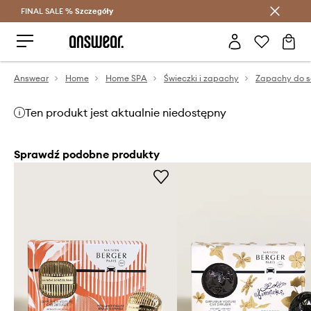
FINAL SALE %
Szczegóły
Oszczędzaj z Answear Club >
Answear
Home
Home SPA
Świeczki i zapachy
Zapachy do 
Ten produkt jest aktualnie niedostępny
Sprawdź podobne produkty