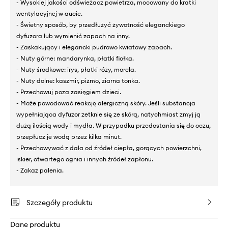
- Wysokiej jakości odświeżacz powietrza, mocowany do kratki
wentylacyjnej w aucie.
- Świetny sposób, by przedłużyć żywotność eleganckiego
dyfuzora lub wymienić zapach na inny.
- Zaskakujący i elegancki pudrowo kwiatowy zapach.
- Nuty górne: mandarynka, płatki fiołka.
- Nuty środkowe: irys, płatki róży, morela.
- Nuty dolne: kaszmir, piżmo, ziarna tonka.
- Przechowuj poza zasięgiem dzieci.
- Może powodować reakcję alergiczną skóry. Jeśli substancja
wypełniająca dyfuzor zetknie się ze skórą, natychmiast zmyj ją
dużą ilością wody i mydła. W przypadku przedostania się do oczu,
przepłucz je wodą przez kilka minut.
- Przechowywać z dala od źródeł ciepła, gorących powierzchni,
iskier, otwartego ognia i innych źródeł zapłonu.
- Zakaz palenia.
Szczegóły produktu
Dane produktu