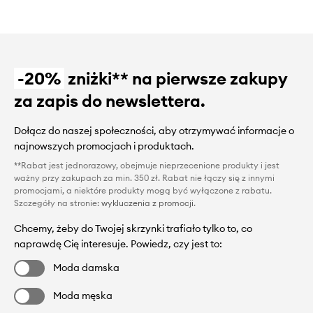
-20%
zniżki** na pierwsze zakupy
za zapis do newslettera.
Dołącz do naszej społeczności, aby otrzymywać informacje o
najnowszych promocjach i produktach.
**Rabat jest jednorazowy, obejmuje nieprzecenione produkty i jest
ważny przy zakupach za min. 350 zł. Rabat nie łączy się z innymi
promocjami, a niektóre produkty mogą być wyłączone z rabatu.
Szczegóły na stronie:
wykluczenia z promocji
.
Chcemy, żeby do Twojej skrzynki trafiało tylko to, co
naprawdę Cię interesuje. Powiedz, czy jest to:
Moda damska
Moda męska