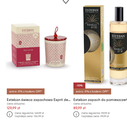
-10%
extra -5% z kodem: OFF*
extra -5% z kodem: OFF*
Esteban świeca zapachowa Esprit de thé 180 g
Cena aktualna:
Cena aktualna:
129,99 zł
89,99 zł
Cena regularna:
169,99 zł
Cena regularna:
99,99 zł
Najniższa cena:
134,99 zł
Najniższa cena:
99,99 zł