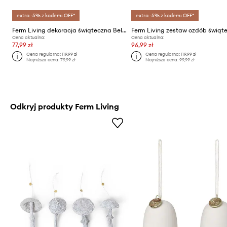
extra -5% z kodem: OFF*
extra -5% z kodem: OFF*
Ferm Living dekoracja świąteczna Bell Ceramic Ornaments 2-pack
Cena aktualna:
Cena aktualna:
77,99 zł
96,99 zł
Cena regularna:
119,99 zł
Cena regularna:
119,99 zł
Najniższa cena:
79,99 zł
Najniższa cena:
99,99 zł
Odkryj produkty Ferm Living