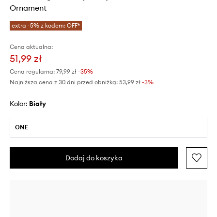
Ornament
extra -5% z kodem: OFF*
Cena aktualna:
51,99 zł
Cena regularna:
79,99 zł
-35%
Najniższa cena z 30 dni przed obniżką:
53,99 zł
 -3%
Kolor:
biały
ONE
Dodaj do koszyka