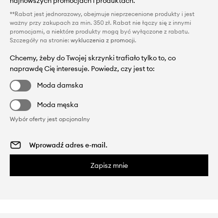
najnowszych promocjach i produktach.
**Rabat jest jednorazowy, obejmuje nieprzecenione produkty i jest
ważny przy zakupach za min. 350 zł. Rabat nie łączy się z innymi
promocjami, a niektóre produkty mogą być wyłączone z rabatu.
Szczegóły na stronie:
wykluczenia z promocji
.
Chcemy, żeby do Twojej skrzynki trafiało tylko to, co
naprawdę Cię interesuje. Powiedz, czy jest to:
Moda damska
Moda męska
Wybór oferty jest opcjonalny
Zapisz mnie