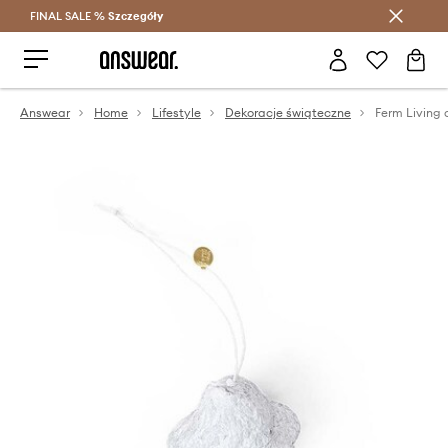
FINAL SALE %
Szczegóły
Oszczędzaj z Answear Club >
Answear
Home
Lifestyle
Dekoracje świąteczne