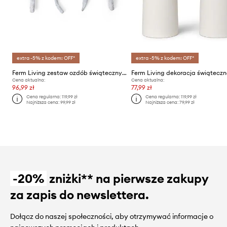
extra -5% z kodem: OFF*
extra -5% z kodem: OFF*
Ferm Living zestaw ozdób świątecznych Mushroom Ornaments 4-pack
Cena aktualna:
Cena aktualna:
96,99 zł
77,99 zł
Cena regularna:
119,99 zł
Cena regularna:
119,99 zł
Najniższa cena:
99,99 zł
Najniższa cena:
79,99 zł
-20%
zniżki** na pierwsze zakupy
za zapis do newslettera.
Dołącz do naszej społeczności, aby otrzymywać informacje o