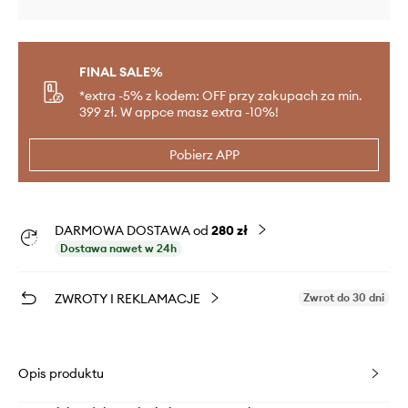
FINAL SALE%
*extra -5% z kodem: OFF przy zakupach za min.
399 zł. W appce masz extra -10%!
Pobierz APP
DARMOWA DOSTAWA od
280 zł
Dostawa nawet w 24h
ZWROTY I REKLAMACJE
Zwrot do 30 dni
Opis produktu