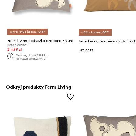
extra -5% z kodem: OFF*
-15% z kodem: OFF*
Ferm Living poduszka ozdobna Figure
Ferm Living poszewka ozdobna F
Cena aktualna:
214,99 zł
319,99 zł
Cena regularna:
299,99 zł
Najniższa cena:
219,99 zł
Odkryj produkty Ferm Living