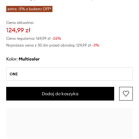
extra -5% z kodem: OFF*
Cena aktualna:
124,99 zł
Cena regularna:
169,99 zł
-26%
Najniższa cena z 30 dni przed obniżką:
129,99 zł
 -3%
Kolor:
multicolor
ONE
Dodaj do koszyka