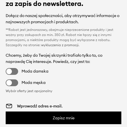
za zapis do newslettera.
Dołącz do naszej społeczności, aby otrzymywać informacje o
najnowszych promocjach i produktach.
**Rabat jest jednorazowy, obejmuje nieprzecenione produkty i jest
ważny przy zakupach za min. 350 zł. Rabat nie łączy się z innymi
promocjami, a niektóre produkty mogą być wyłączone z rabatu.
Szczegóły na stronie:
wykluczenia z promocji
.
Chcemy, żeby do Twojej skrzynki trafiało tylko to, co
naprawdę Cię interesuje. Powiedz, czy jest to:
Moda damska
Moda męska
Wybór oferty jest opcjonalny
Zapisz mnie