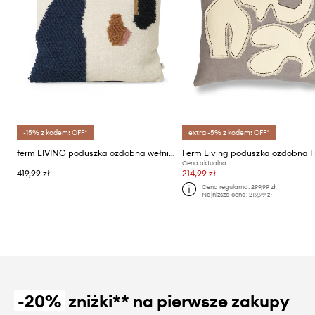
-15% z kodem: OFF*
extra -5% z kodem: OFF*
ferm LIVING poduszka ozdobna wełniana Loop
Ferm Living poduszka ozdobna F
Cena aktualna:
419,99 zł
214,99 zł
Cena regularna:
299,99 zł
Najniższa cena:
219,99 zł
-20%
zniżki** na pierwsze zakupy