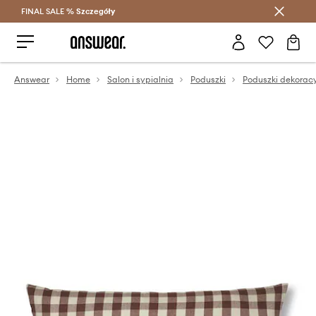
FINAL SALE %
Szczegóły
Oszczędzaj z Answear Club >
Answear
Home
Salon i sypialnia
Poduszki
Poduszki dekorac