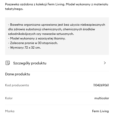
Poszewka ozdobna z kolekcji Ferm Living. Model wykonany z materiału
tekstylnego.
- Bawełna organiczna uprawiana jest bez użycia niebezpiecznych
dla zdrowia substancji chemicznych, chemicznych środków
szkodnikobójczych czy nawozów sztucznych.
- Model wykonany z wzorzystej tkaniny.
- Zalecane pranie w 30 stopniach.
- Wymiary: 72 x 32 cm.
Szczegóły produktu
Dane produktu
Kod producenta
1104269061
Kolor
multicolor
Marka
Ferm Living