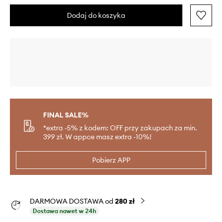
Dodaj do koszyka
FINAL SALE%
*extra -5% z kodem: OFF przy zakupach za min.
399 zł. W appce masz extra -10%!
Pobierz APP
DARMOWA DOSTAWA od
280 zł
Dostawa nawet w 24h