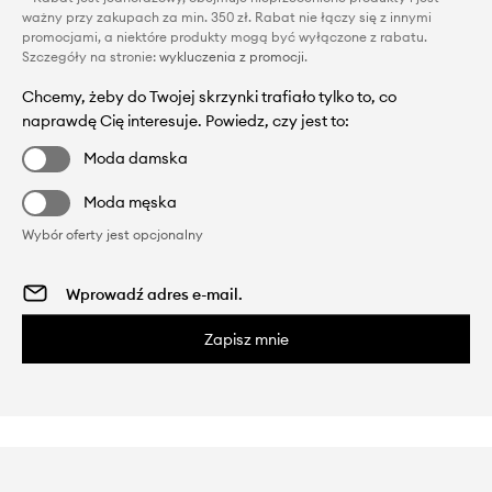
ważny przy zakupach za min. 350 zł. Rabat nie łączy się z innymi
promocjami, a niektóre produkty mogą być wyłączone z rabatu.
Szczegóły na stronie:
wykluczenia z promocji
.
Chcemy, żeby do Twojej skrzynki trafiało tylko to, co
naprawdę Cię interesuje. Powiedz, czy jest to:
Moda damska
Moda męska
Wybór oferty jest opcjonalny
Zapisz mnie