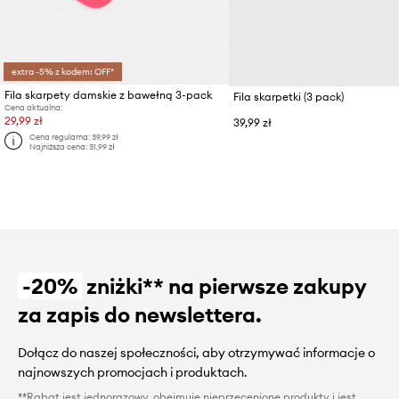
extra -5% z kodem: OFF*
Fila skarpety damskie z bawełną 3-pack
Fila skarpetki (3 pack)
Cena aktualna:
29,99 zł
39,99 zł
Cena regularna:
39,99 zł
Najniższa cena:
31,99 zł
-20%
zniżki** na pierwsze zakupy
za zapis do newslettera.
Dołącz do naszej społeczności, aby otrzymywać informacje o
najnowszych promocjach i produktach.
**Rabat jest jednorazowy, obejmuje nieprzecenione produkty i jest