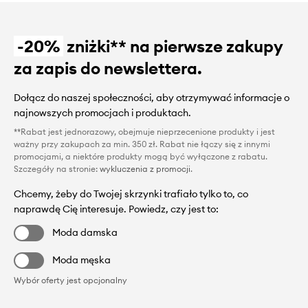
-20%
zniżki** na pierwsze zakupy
za zapis do newslettera.
Dołącz do naszej społeczności, aby otrzymywać informacje o
najnowszych promocjach i produktach.
**Rabat jest jednorazowy, obejmuje nieprzecenione produkty i jest
ważny przy zakupach za min. 350 zł. Rabat nie łączy się z innymi
promocjami, a niektóre produkty mogą być wyłączone z rabatu.
Szczegóły na stronie:
wykluczenia z promocji
.
Chcemy, żeby do Twojej skrzynki trafiało tylko to, co
naprawdę Cię interesuje. Powiedz, czy jest to:
Moda damska
Moda męska
Wybór oferty jest opcjonalny