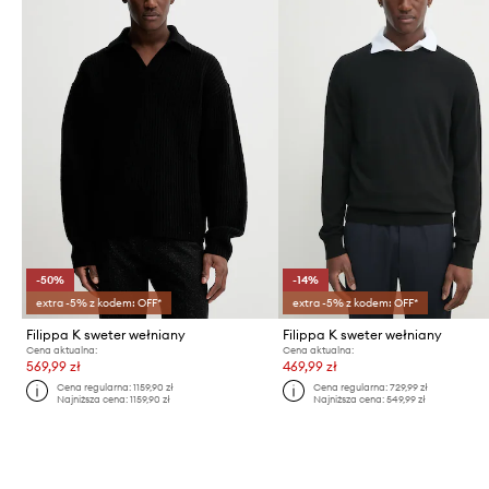
-50%
-14%
extra -5% z kodem: OFF*
extra -5% z kodem: OFF*
Filippa K sweter wełniany
Filippa K sweter wełniany
Cena aktualna:
Cena aktualna:
569,99 zł
469,99 zł
Cena regularna:
1159,90 zł
Cena regularna:
729,99 zł
Najniższa cena:
1159,90 zł
Najniższa cena:
549,99 zł