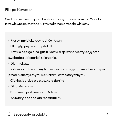
Filippa K sweter
Sweter z kolekcji Filippa K wykonany z gładkiej dzianiny. Model z
przewiewnego materiału z wysoką zawartością wiskozy.
- Prosty, nie blokujący ruchów fason.
- Okrągły, prążkowany dekolt.
- Krótkie zapięcie na guziki ułatwia sprawną wentylację oraz
swobodne ubieranie i ściąganie.
- Długi rękaw.
- Rękawy i dolna krawędź zakończona ściągaczami chroniącymi
przed niekorzystnymi warunkami atmosferycznymi.
- Cienka, bardzo elastyczna dzianina.
- Długość: 74 cm.
- Szerokość pod pachami: 50 cm.
- Wymiary podane dla rozmiaru: M.
Szczegóły produktu