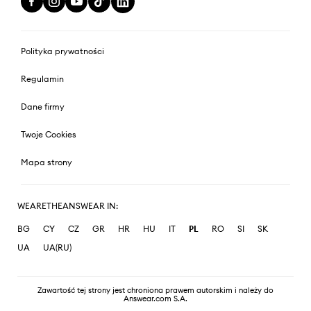
Polityka prywatności
Regulamin
Dane firmy
Twoje Cookies
Mapa strony
WEARETHEANSWEAR IN:
BG
CY
CZ
GR
HR
HU
IT
PL
RO
SI
SK
UA
UA(RU)
Zawartość tej strony jest chroniona prawem autorskim i należy do
Answear.com S.A.