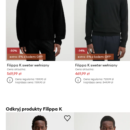
-50%
-14%
extra -5% z kodem: OFF*
extra -5% z kodem: OFF*
Filippa K sweter wełniany
Filippa K sweter wełniany
Cena aktualna:
Cena aktualna:
569,99 zł
469,99 zł
Cena regularna:
1159,90 zł
Cena regularna:
729,99 zł
Najniższa cena:
1159,90 zł
Najniższa cena:
549,99 zł
Odkryj produkty Filippa K