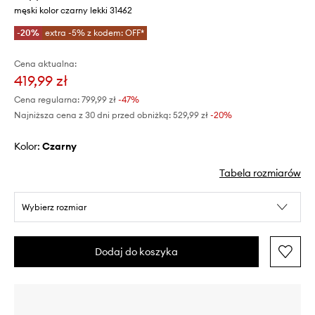
męski kolor czarny lekki 31462
-20%
extra -5% z kodem: OFF*
Cena aktualna:
419,99 zł
Cena regularna:
799,99 zł
-47%
Najniższa cena z 30 dni przed obniżką:
529,99 zł
 -20%
Kolor:
czarny
Tabela rozmiarów
Wybierz rozmiar
Dodaj do koszyka