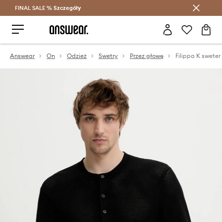
FINAL SALE %
Szczegóły
Oszczędzaj z Answear Club >
Answear
On
Odzież
Swetry
Przez głowę
Filippa K sweter