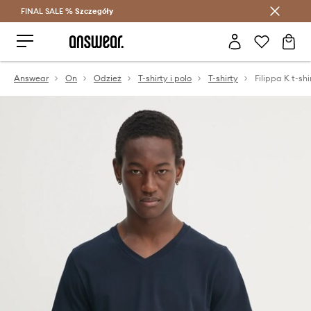
FINAL SALE %
Szczegóły
Oszczędzaj z Answear Club >
Answear
On
Odzież
T-shirty i polo
T-shirty
Filippa K t-shi