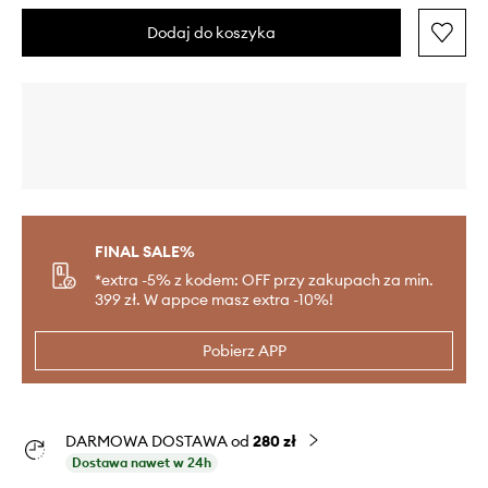
Dodaj do koszyka
FINAL SALE%
*extra -5% z kodem: OFF przy zakupach za min.
399 zł. W appce masz extra -10%!
Pobierz APP
DARMOWA DOSTAWA od
280 zł
Dostawa nawet w 24h