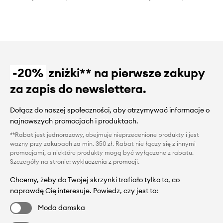
-20%
zniżki** na pierwsze zakupy
za zapis do newslettera.
Dołącz do naszej społeczności, aby otrzymywać informacje o
najnowszych promocjach i produktach.
**Rabat jest jednorazowy, obejmuje nieprzecenione produkty i jest
ważny przy zakupach za min. 350 zł. Rabat nie łączy się z innymi
promocjami, a niektóre produkty mogą być wyłączone z rabatu.
Szczegóły na stronie:
wykluczenia z promocji
.
Chcemy, żeby do Twojej skrzynki trafiało tylko to, co
naprawdę Cię interesuje. Powiedz, czy jest to:
Moda damska