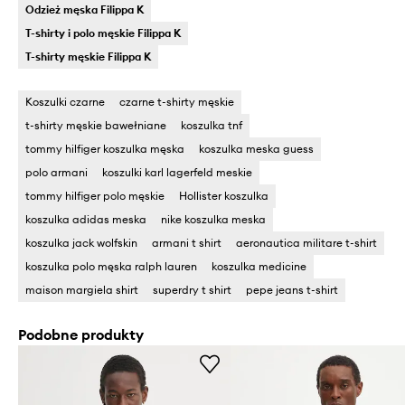
Odzież męska Filippa K
T-shirty i polo męskie Filippa K
T-shirty męskie Filippa K
Koszulki czarne
czarne t-shirty męskie
t-shirty męskie bawełniane
koszulka tnf
tommy hilfiger koszulka męska
koszulka meska guess
polo armani
koszulki karl lagerfeld meskie
tommy hilfiger polo męskie
Hollister koszulka
koszulka adidas meska
nike koszulka meska
koszulka jack wolfskin
armani t shirt
aeronautica militare t-shirt
koszulka polo męska ralph lauren
koszulka medicine
maison margiela shirt
superdry t shirt
pepe jeans t-shirt
Podobne produkty