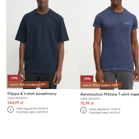
-19%
-10%
extra -5% z kodem: OFF*
extra -5% z kodem: OFF*
Filippa K t-shirt bawełniany
Cena aktualna:
Cena aktualna:
264,99 zł
75,99 zł
Cena regularna:
519,99 zł
Cena regularna:
119,99 zł
Najniższa cena:
329,99 zł
Najniższa cena:
84,99 zł