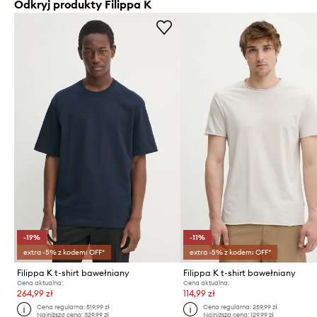
Odkryj produkty Filippa K
-19%
-11%
extra -5% z kodem: OFF*
extra -5% z kodem: OFF*
Filippa K t-shirt bawełniany
Filippa K t-shirt bawełniany
Cena aktualna:
Cena aktualna:
264,99 zł
114,99 zł
Cena regularna:
519,99 zł
Cena regularna:
259,99 zł
Najniższa cena:
329,99 zł
Najniższa cena:
129,99 zł