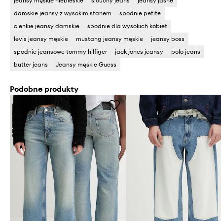
jeansy męskie niebieskie
slouchy jeans
jeansy jasne
damskie jeansy z wysokim stanem
spodnie petite
cienkie jeansy damskie
spodnie dla wysokich kobiet
levis jeansy męskie
mustang jeansy męskie
jeansy boss
spodnie jeansowe tommy hilfiger
jack jones jeansy
polo jeans
butter jeans
Jeansy męskie Guess
Podobne produkty