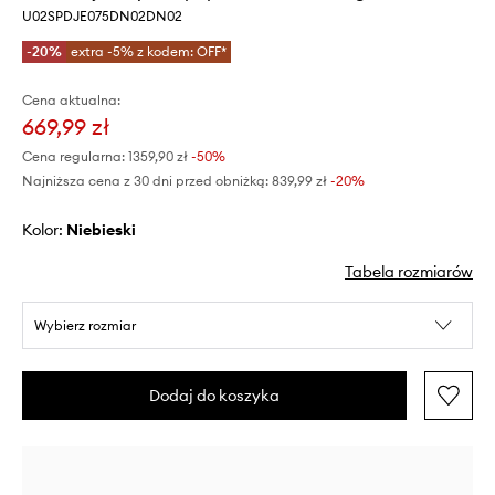
U02SPDJE075DN02DN02
-20%
extra -5% z kodem: OFF*
Cena aktualna:
669,99 zł
Cena regularna:
1359,90 zł
-50%
Najniższa cena z 30 dni przed obniżką:
839,99 zł
 -20%
Kolor:
niebieski
Tabela rozmiarów
Wybierz rozmiar
Dodaj do koszyka