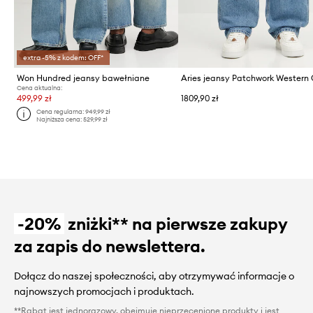
extra -5% z kodem: OFF*
Won Hundred jeansy bawełniane
Cena aktualna:
499,99 zł
1809,90 zł
Cena regularna:
949,99 zł
Najniższa cena:
529,99 zł
-20%
zniżki** na pierwsze zakupy
za zapis do newslettera.
Dołącz do naszej społeczności, aby otrzymywać informacje o
najnowszych promocjach i produktach.
**Rabat jest jednorazowy, obejmuje nieprzecenione produkty i jest