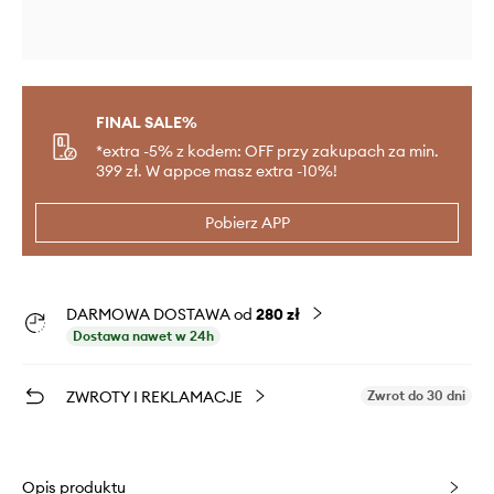
FINAL SALE%
*extra -5% z kodem: OFF przy zakupach za min.
399 zł. W appce masz extra -10%!
Pobierz APP
DARMOWA DOSTAWA od
280 zł
Dostawa nawet w 24h
ZWROTY I REKLAMACJE
Zwrot do 30 dni
Opis produktu