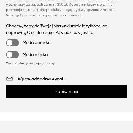
ważny przy zakupach za min. 350 zł. Rabat nie łączy się z innymi
promocjami, a niektóre produkty mogą być wyłączone z rabatu.
Szczegóły na stronie:
wykluczenia z promocji
.
Chcemy, żeby do Twojej skrzynki trafiało tylko to, co
naprawdę Cię interesuje. Powiedz, czy jest to:
Moda damska
Moda męska
Wybór oferty jest opcjonalny
Zapisz mnie