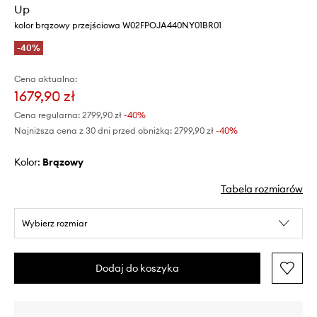
Up
kolor brązowy przejściowa W02FPOJA440NY01BR01
-40%
Cena aktualna:
1679,90 zł
Cena regularna:
2799,90 zł
-40%
Najniższa cena z 30 dni przed obniżką:
2799,90 zł
 -40%
Kolor:
brązowy
Tabela rozmiarów
Wybierz rozmiar
Dodaj do koszyka