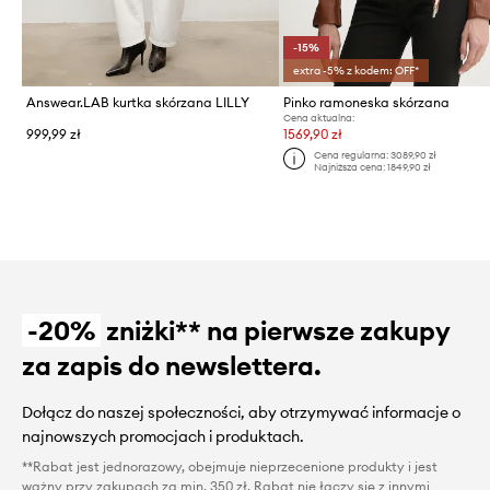
-15%
extra -5% z kodem: OFF*
Answear.LAB kurtka skórzana LILLY
Pinko ramoneska skórzana
Cena aktualna:
999,99 zł
1569,90 zł
Cena regularna:
3089,90 zł
Najniższa cena:
1849,90 zł
-20%
zniżki** na pierwsze zakupy
za zapis do newslettera.
Dołącz do naszej społeczności, aby otrzymywać informacje o
najnowszych promocjach i produktach.
**Rabat jest jednorazowy, obejmuje nieprzecenione produkty i jest
ważny przy zakupach za min. 350 zł. Rabat nie łączy się z innymi