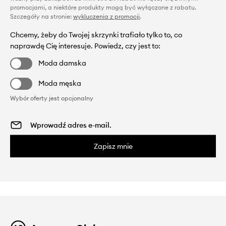
promocjami, a niektóre produkty mogą być wyłączone z rabatu.
Szczegóły na stronie:
wykluczenia z promocji
.
Chcemy, żeby do Twojej skrzynki trafiało tylko to, co
naprawdę Cię interesuje. Powiedz, czy jest to:
Moda damska
Moda męska
Wybór oferty jest opcjonalny
Zapisz mnie