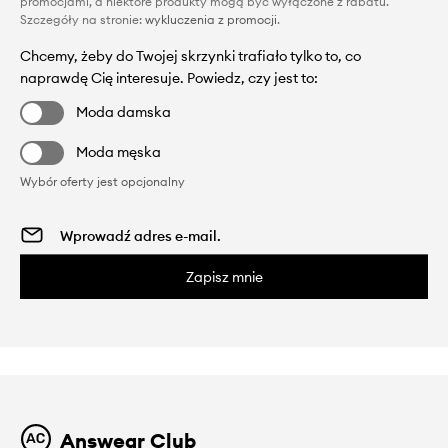
promocjami, a niektóre produkty mogą być wyłączone z rabatu.
Szczegóły na stronie:
wykluczenia z promocji
.
Chcemy, żeby do Twojej skrzynki trafiało tylko to, co
naprawdę Cię interesuje. Powiedz, czy jest to:
Moda damska
Moda męska
Wybór oferty jest opcjonalny
Zapisz mnie
Answear Club