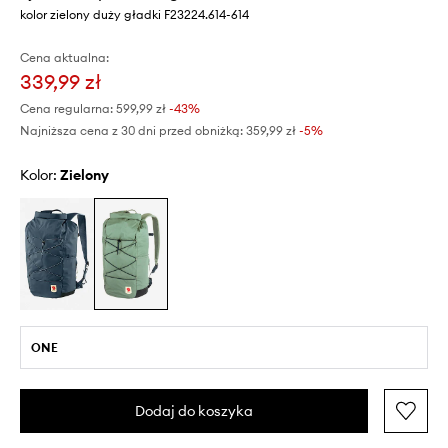
kolor zielony duży gładki F23224.614-614
Cena aktualna:
339,99 zł
Cena regularna:
599,99 zł
-43%
Najniższa cena z 30 dni przed obniżką:
359,99 zł
 -5%
Kolor:
zielony
ONE
Dodaj do koszyka