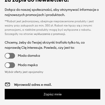
Dołącz do naszej społeczności, aby otrzymywać informacje o
najnowszych promocjach i produktach.
**Rabat jest jednorazowy, obejmuje nieprzecenione produkty i jest
ważny przy zakupach za min. 350 zł. Rabat nie łączy się z innymi
promocjami, a niektóre produkty mogą być wyłączone z rabatu.
Szczegóły na stronie:
wykluczenia z promocji
.
Chcemy, żeby do Twojej skrzynki trafiało tylko to, co
naprawdę Cię interesuje. Powiedz, czy jest to:
Moda damska
Moda męska
Wybór oferty jest opcjonalny
Zapisz mnie