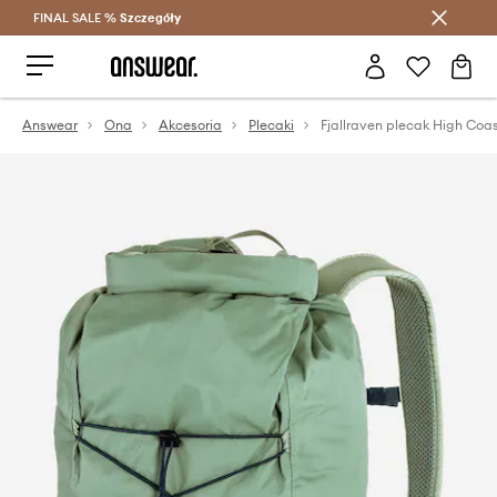
FINAL SALE %
Szczegóły
Oszczędzaj z Answear Club >
Answear
Ona
Akcesoria
Plecaki