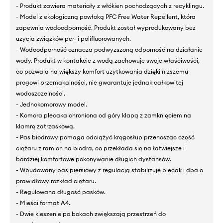
- Produkt zawiera materiały z włókien pochodzących z recyklingu.
- Model z ekologiczną powłoką PFC Free Water Repellent, która
zapewnia wodoodporność. Produkt został wyprodukowany bez
użycia związków per- i polifluorowanych.
- Wodoodporność oznacza podwyższoną odporność na działanie
wody. Produkt w kontakcie z wodą zachowuje swoje właściwości,
co pozwala na większy komfort użytkowania dzięki niższemu
progowi przemakalności, nie gwarantuje jednak całkowitej
wodoszczelności.
- Jednokomorowy model.
- Komora plecaka chroniona od góry klapą z zamknięciem na
klamrę zatrzaskową.
- Pas biodrowy pomaga odciążyć kręgosłup przenosząc część
ciężaru z ramion na biodra, co przekłada się na łatwiejsze i
bardziej komfortowe pokonywanie długich dystansów.
- Wbudowany pas piersiowy z regulacją stabilizuje plecak i dba o
prawidłowy rozkład ciężaru.
- Regulowana długość pasków.
- Mieści format A4.
- Dwie kieszenie po bokach zwiększają przestrzeń do